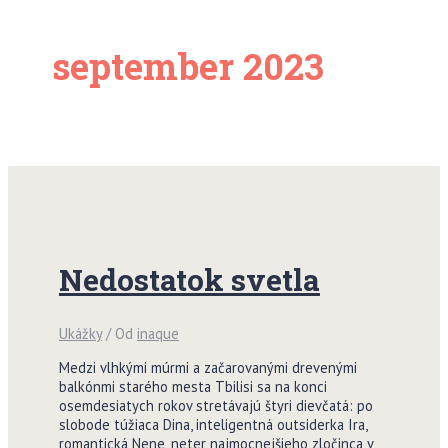
september 2023
Nedostatok svetla
Ukážky
/ Od
inaque
Medzi vlhkými múrmi a začarovanými drevenými
balkónmi starého mesta Tbilisi sa na konci
osemdesiatych rokov stretávajú štyri dievčatá: po
slobode túžiaca Dina, inteligentná outsiderka Ira,
romantická Nene, neter najmocnejšieho zločinca v