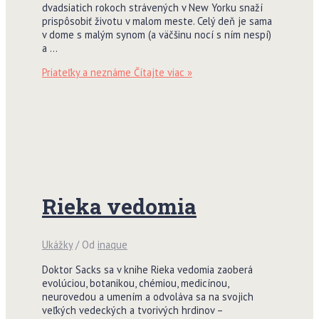
dvadsiatich rokoch strávených v New Yorku snaží
prispôsobiť životu v malom meste. Celý deň je sama
v dome s malým synom (a väčšinu nocí s ním nespí)
a …
Priateľky a neznáme
Čítajte viac »
Rieka vedomia
Ukážky
/ Od
inaque
Doktor Sacks sa v knihe Rieka vedomia zaoberá
evolúciou, botanikou, chémiou, medicínou,
neurovedou a umením a odvoláva sa na svojich
veľkých vedeckých a tvorivých hrdinov –