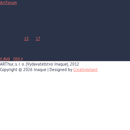
Artforum
september 2023
Po
Ut
St
Št
Pi
So
Ne
1
2
3
4
5
6
7
8
9
10
11
12
13
14
15
16
17
18
19
20
21
22
23
24
25
26
27
28
29
30
« aug
nov »
ARThur, s. r. o. (Vydavateľstvo Inaque), 2012
Copyright © 2026
Inaque
| Designed by
Creativeplant