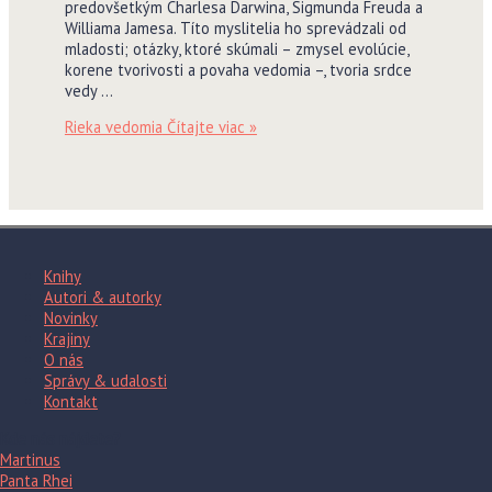
predovšetkým Charlesa Darwina, Sigmunda Freuda a
Williama Jamesa. Títo myslitelia ho sprevádzali od
mladosti; otázky, ktoré skúmali – zmysel evolúcie,
korene tvorivosti a povaha vedomia –, tvoria srdce
vedy …
Rieka vedomia
Čítajte viac »
Knihy
Autori & autorky
Novinky
Krajiny
O nás
Správy & udalosti
Kontakt
Kde nás nájdete?
Martinus
Panta Rhei