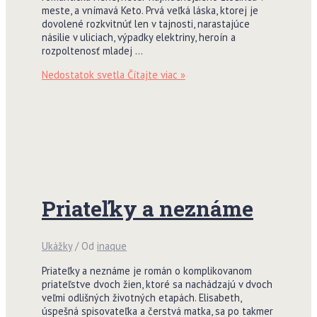
meste, a vnímavá Keto. Prvá veľká láska, ktorej je
dovolené rozkvitnúť len v tajnosti, narastajúce
násilie v uliciach, výpadky elektriny, heroín a
rozpoltenosť mladej …
Nedostatok svetla
Čítajte viac »
Priateľky a neznáme
Ukážky
/ Od
inaque
Priateľky a neznáme je román o komplikovanom
priateľstve dvoch žien, ktoré sa nachádzajú v dvoch
veľmi odlišných životných etapách. Elisabeth,
úspešná spisovateľka a čerstvá matka, sa po takmer