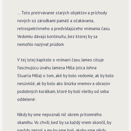
… Toto pretrvávanie starých objektov a príchody
nových sú zárodkami pamäti a očakávania,
retrospektívneho a predvídajúceho vnímania času.
Vedomiu dávajú kontinuitu, bez ktorej by sa
nemohlo nazývať prúdom.
V tej istej kapitole o vnímaní času James cituje
fascinujúcu úvahu Jamesa Milla (otca Johna
Stuarta Milla) o tom, aké by bolo vedomie, ak by bolo
nesúvislé, ak by bolo ako šnúrka vnemov a obrazov
podobných korálkam, ktoré by boli všetky od seba
oddelené:
Nikdy by sme nepoznali nič okrem prítomného
okamihu. Vo chvíli, keď by sa každý vnem skončil, by
navždy zmizol a my by sme boli, akoby sme nikdy