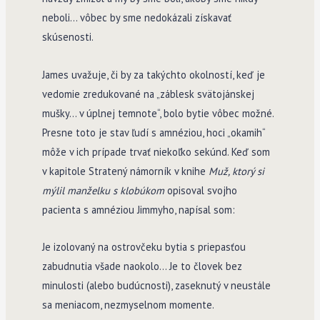
neboli… vôbec by sme nedokázali získavať
skúsenosti.
James uvažuje, či by za takýchto okolností, keď je
vedomie zredukované na „záblesk svätojánskej
mušky… v úplnej temnote“, bolo bytie vôbec možné.
Presne toto je stav ľudí s amnéziou, hoci „okamih“
môže v ich prípade trvať niekoľko sekúnd. Keď som
v kapitole Stratený námorník v knihe
Muž, ktorý si
mýlil manželku s klobúkom
opisoval svojho
pacienta s amnéziou Jimmyho, napísal som:
Je izolovaný na ostrovčeku bytia s priepasťou
zabudnutia všade naokolo… Je to človek bez
minulosti (alebo budúcnosti), zaseknutý v neustále
sa meniacom, nezmyselnom momente.