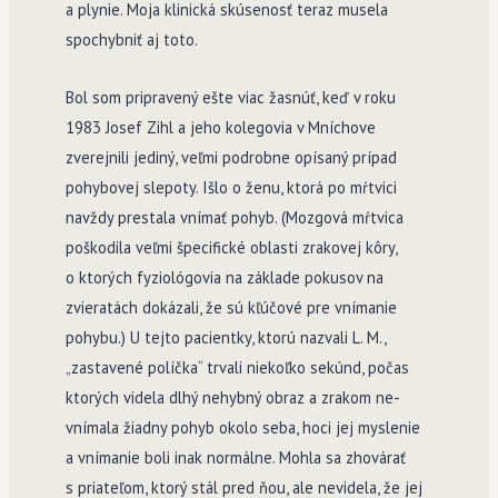
a plynie. Moja klinická skúsenosť teraz musela
spochybniť aj toto.
Bol som pripravený ešte viac žasnúť, keď v roku
1983 Josef Zihl a jeho kolegovia v Mníchove
zverejnili jediný, veľmi podrobne opísaný prípad
pohybovej slepoty. Išlo o ženu, ktorá po mŕtvici
navždy prestala vnímať pohyb. (Mozgová mŕtvica
poškodila veľmi špecifické oblasti zrakovej kôry,
o ktorých fyziológovia na základe pokusov na
zvieratách dokázali, že sú kľúčové pre vnímanie
pohybu.) U tejto pacientky, ktorú nazvali L. M.,
„zastavené políčka“ trvali niekoľko sekúnd, počas
ktorých videla dlhý nehybný obraz a zrakom ne­
vnímala žiadny pohyb okolo seba, hoci jej myslenie
a vnímanie boli inak normálne. Mohla sa zhovárať
s priateľom, ktorý stál pred ňou, ale nevidela, že jej