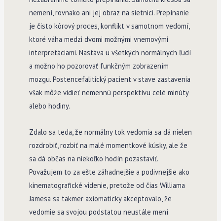
nemení, rovnako ani jej obraz na sietnici. Prepínanie
je čisto kôrový proces, konflikt v samotnom vedomí,
ktoré váha medzi dvomi možnými vnemovými
interpretáciami. Nastáva u všetkých normálnych ľudí
a možno ho pozorovať funkčným zobrazením
mozgu. Postencefalitický pacient v stave zastavenia
však môže vidieť nemennú perspektívu celé minúty
alebo hodiny.
Zdalo sa teda, že normálny tok vedomia sa dá nielen
rozdrobiť, rozbiť na malé momentkové kúsky, ale že
sa dá občas na niekoľko hodín pozastaviť.
Považujem to za ešte záhadnejšie a podivnejšie ako
kinematografické videnie, pretože od čias Williama
Jamesa sa takmer axiomaticky akceptovalo, že
vedomie sa svojou podstatou neustále mení