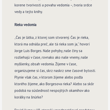
korene tvorivosti a povaha vedomia –, tvoria srdce
vedy a tejto knihy.
Rieka vedomia
„Čas je látka, z ktorej som stvorený. Čas je rieka,
ktorá ma odnáša preč, ale tá rieka som ja,“ hovorí
Jorge Luis Borges. Naše pohyby, naše činy sa
rozliehajú v čase, rovnako ako naše vnemy, naše
myšlienky, obsah vedomia. Žijeme v čase,
organizujeme si čas, skrz naskrz sme časové bytosti.
Plynie však čas, v ktorom žijeme alebo podľa
ktorého žijeme, ako Borgesova rieka? Alebo sa skôr
podobá na súslednosť nespojitých okamihov ako
korálky na šnúrke?