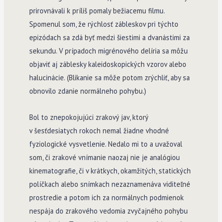
prirovnávali k príliš pomaly bežiacemu filmu.
Spomenul som, že rýchlosť zábleskov pri týchto
epizódach sa zdá byť medzi šiestimi a dvanástimi za
sekundu. V prípadoch migrénového delíria sa môžu
objaviť aj záblesky kaleidoskopických vzorov alebo
halucinácie. (Blikanie sa môže potom zrýchliť, aby sa
obnovilo zdanie normálneho pohybu.)
Bol to znepokojujúci zrakový jav, ktorý
v šesťdesiatych rokoch nemal žiadne vhodné
fyziologické vysvetlenie. Nedalo mi to a uvažoval
som, či zrakové vnímanie naozaj nie je analógiou
kinematografie, či v krátkych, okamžitých, statických
políčkach alebo snímkach nezaznamenáva viditeľné
prostredie a potom ich za normálnych podmienok
nespája do zrakového vedomia zvyčajného pohybu