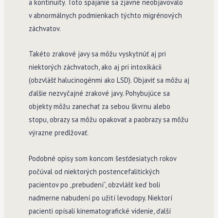
a kontinuity. Toto spájanie sa zjavne neobjavovalo
v abnormálnych podmienkach týchto migrénových
záchvatov.
Takéto zrakové javy sa môžu vyskytnúť aj pri
niektorých záchvatoch, ako aj pri intoxikácii
(obzvlášť halucinogénmi ako LSD). Objaviť sa môžu aj
ďalšie nezvyčajné zrakové javy. Pohybujúce sa
objekty môžu zanechať za sebou škvrnu alebo
stopu, obrazy sa môžu opakovať a paobrazy sa môžu
výrazne predlžovať.
Podobné opisy som koncom šesťdesiatych rokov
počúval od niektorých postencefalitických
pacientov po „prebudení“, obzvlášť keď boli
nadmerne nabudení po užití levodopy. Niektorí
pacienti opísali kinematografické videnie, ďalší