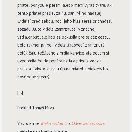
priateľ pohybuje perami alebo mení výraz tváre. Ak
tento priateľ prešiel za ňu, pani M. ho naďalej
„videla“ pred sebou, hoci jeho hlas teraz prichádzal
zozadu. Auto videla „zamrznuté“ v značnej
vzdialenosti, ale keď sa pokúsila prejsť cez cestu,
bolo takmer pri nej. Videla „ľadovec“, zamrznutý
oblúk čaju tečúceho z hrdla kanvice, ale potom si
uvedomila, že do pohára naliala priveľa vody a
preliala. Takýto stav ju úplne miatol a niekedy bol
dosť nebezpečný.
[…]
Preklad Tomáš Mrva
Viac o knihe
Rieka vedomia
a
Oliverovi Sacksovi
nájdete na stránke Inaque.