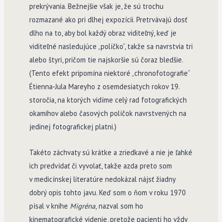
prekrývania. Bežnejšie však je, že sú trochu
rozmazané ako pri dlhej expozícii. Pretrvávajú dosť
dlho na to, aby bol každý obraz viditeľný, keď je
viditeľné nasledujúce „políčko“, takže sa navrstvia tri
alebo štyri, pričom tie najskoršie sú čoraz bledšie.
(Tento efekt pripomína niektoré „chronofotografie“
Étienna­‑Jula Mareyho z osemdesiatych rokov 19.
storočia, na ktorých vidíme celý rad fotografických
okamihov alebo časových políčok navrstvených na
jedinej fotografickej platni.)
Takéto záchvaty sú krátke a zriedkavé a nie je ľahké
ich predvídať či vyvolať, takže azda preto som
v medicínskej literatúre nedokázal nájsť žiadny
dobrý opis tohto javu. Keď som o ňom v roku 1970
písal v knihe
Migréna
,
nazval som ho
kinematografické videnie, pretože pacienti ho vždy