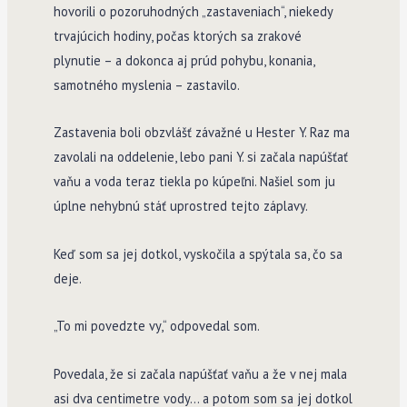
hovorili o pozoruhodných „zastaveniach“, niekedy
trvajúcich hodiny, počas ktorých sa zrakové
plynutie – a dokonca aj prúd pohybu, konania,
samotného myslenia – zastavilo.
Zastavenia boli obzvlášť závažné u He­ster Y. Raz ma
zavolali na oddelenie, lebo pani Y. si začala napúšťať
vaňu a voda teraz tiekla po kúpeľni. Našiel som ju
úplne nehybnú stáť uprostred tejto záplavy.
Keď som sa jej dotkol, vyskočila a spýtala sa, čo sa
deje.
„To mi povedzte vy,“ odpovedal som.
Povedala, že si začala napúšťať vaňu a že v nej mala
asi dva centimetre vody… a potom som sa jej dotkol