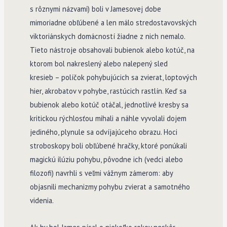
s rôznymi názvami) boli v Jamesovej dobe
mimoriadne obľúbené a len málo stredostavovských
viktoriánskych domácností žiadne z nich nemalo.
Tieto nástroje obsahovali bubienok alebo kotúč, na
ktorom bol nakreslený alebo nalepený sled
kresieb – políčok pohybujúcich sa zvierat, loptových
hier, akrobatov v pohybe, rastúcich rastlín. Keď sa
bubienok alebo kotúč otáčal, jednotlivé kresby sa
kritickou rýchlosťou mihali a náhle vyvolali dojem
jediného, plynule sa odvíjajúceho obrazu. Hoci
stroboskopy boli obľúbené hračky, ktoré ponúkali
magickú ilúziu pohybu, pôvodne ich (vedci alebo
filozofi) navrhli s veľmi vážnym zámerom: aby
objasnili mechanizmy pohybu zvierat a samotného
videnia.