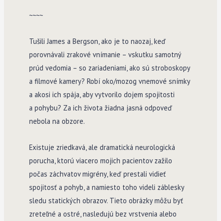
~~~~
Tušili James a Bergson, ako je to naozaj, keď
porovnávali zrakové vnímanie – vskutku samotný
prúd vedomia – so zariadeniami, ako sú stroboskopy
a filmové kamery? Robí oko/mozog vnemové snímky
a akosi ich spája, aby vytvorilo dojem spojitosti
a pohybu? Za ich života žiadna jasná odpoveď
nebola na obzore.
Existuje zriedkavá, ale dramatická neurologická
porucha, ktorú viacero mojich pacientov zažilo
počas záchvatov migrény, keď prestali vidieť
spojitosť a pohyb, a namiesto toho videli záblesky
sledu statických obrazov. Tieto obrázky môžu byť
zreteľné a ostré, nasledujú bez vrstvenia alebo