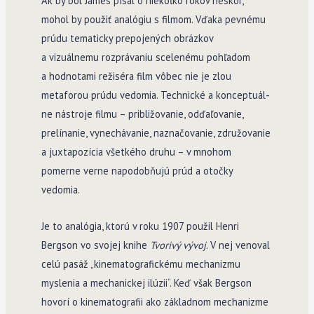
Ak by bol James písal o niekoľko rokov neskôr,
mohol by použiť analógiu s filmom. Vďaka pevnému
prúdu tematicky prepojených obrázkov
a vizuálnemu rozprávaniu scelenému pohľadom
a hodnotami režiséra film vôbec nie je zlou
metaforou prúdu vedomia. Technické a konceptuál­
ne nástroje filmu – približovanie, odďaľovanie,
prelínanie, vynechávanie, naznačovanie, združovanie
a juxtapozícia všetkého druhu – v mnohom
pomerne verne napodobňujú prúd a otočky
vedomia.
Je to analógia, ktorú v roku 1907 použil Henri
Bergson vo svojej knihe
Tvorivý vývoj
. V nej venoval
celú pasáž „kinematografickému mechanizmu
myslenia a mechanickej ilúzii“. Keď však Bergson
hovorí o kinematografii ako základnom mechanizme