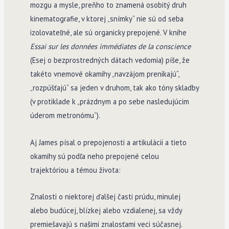
mozgu a mysle, preňho to znamená osobitý druh
kinematografie, v ktorej „snímky“ nie sú od seba
izolovateľné, ale sú organicky prepojené. V knihe
Essai sur les données immédiates de la conscience
(Esej o bezprostredných dátach vedomia)
píše, že
takéto vnemové okamihy „navzájom prenikajú“,
„rozpúšťajú“ sa jeden v druhom, tak ako tóny skladby
(v protiklade k „prázdnym a po sebe nasledujúcim
úderom metronómu“).
Aj James písal o prepojenosti a artikulácii a tieto
okamihy sú podľa neho prepojené celou
trajektóriou a témou života:
Znalosti o niektorej ďalšej časti prúdu, minulej
alebo budúcej, blízkej alebo vzdialenej, sa vždy
premiešavajú s našimi znalosťami veci súčasnej.