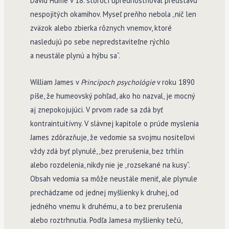
David Hume v 18. storočí uprednostňoval predstavu
nespojitých okamihov. Myseľ preňho nebola „nič len
zväzok alebo zbierka rôznych vnemov, ktoré
nasledujú po sebe nepredstaviteľne rýchlo
a neustále plynú a hýbu sa“.
William James v
Princípoch psychológie
v roku 1890
píše, že humeovský pohľad, ako ho nazval, je mocný
aj znepokojujúci. V prvom rade sa zdá byť
kontraintuitívny. V slávnej kapitole o prúde myslenia
James zdôrazňuje, že vedomie sa svojmu nositeľovi
vždy zdá byť plynulé, „bez prerušenia, bez trhlín
alebo rozdelenia, nikdy nie je „rozsekané na kusy“.
Obsah vedomia sa môže neustále meniť, ale plynule
prechádzame od jednej myšlienky k druhej, od
jedného vnemu k druhému, a to bez prerušenia
alebo roztrhnutia. Podľa Jamesa myšlienky tečú,