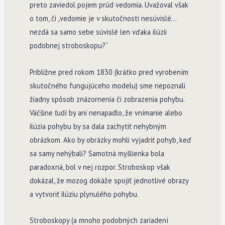
preto zaviedol pojem prúd vedomia. Uvažoval však
o tom, či „vedomie je v skutočnosti nesúvislé…
nezdá sa samo sebe súvislé len vďaka ilúzii
podobnej stroboskopu?“
Približne pred rokom 1830 (krátko pred vyrobením
skutočného fungujúceho modelu) sme nepoznali
žiadny spôsob znázornenia či zobrazenia pohybu.
Väčšine ľudí by ani nenapadlo, že vnímanie alebo
ilúzia pohybu by sa dala zachytiť nehybným
obrázkom. Ako by obrázky mohli vyjadriť pohyb, keď
sa samy nehýbali? Samotná myšlienka bola
paradoxná, bol v nej rozpor. Stroboskop však
dokázal, že mozog dokáže spojiť jednotlivé obrazy
a vytvoriť ilúziu plynulého pohybu.
Stroboskopy (a mnoho podobných zariadení