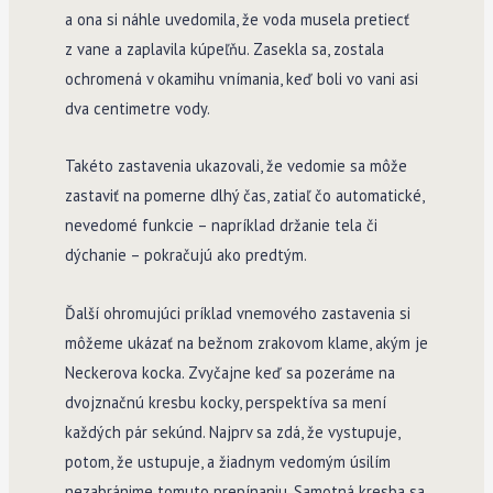
a ona si náhle uvedomila, že voda musela pretiecť
z vane a zaplavila kúpeľňu. Zasekla sa, zostala
ochromená v okamihu vnímania, keď boli vo vani asi
dva centimetre vody.
Takéto zastavenia ukazovali, že vedomie sa môže
zastaviť na pomerne dlhý čas, zatiaľ čo automatické,
nevedomé funkcie – napríklad držanie tela či
dýchanie – pokračujú ako predtým.
Ďalší ohromujúci príklad vnemového zastavenia si
môžeme ukázať na bežnom zrakovom klame, akým je
Neckerova kocka. Zvyčajne keď sa pozeráme na
dvojznačnú kresbu kocky, perspektíva sa mení
každých pár sekúnd. Najprv sa zdá, že vystupuje,
potom, že ustupuje, a žiadnym vedomým úsilím
nezabránime tomuto prepínaniu. Samotná kresba sa