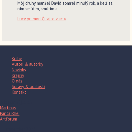
Môj druhý manžel David zomrel minulý rok, a keď za
ním smútim, smútim aj …
Lucy pri mori
Čítajte viac »
Knihy
Autori & autorky
Novinky
Krajiny
O nás
Správy & udalosti
Kontakt
Kde nás nájdete?
Martinus
Panta Rhei
Artforum
november 2023