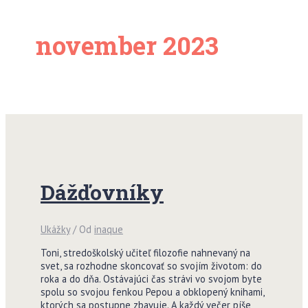
november 2023
Dážďovníky
Ukážky
/ Od
inaque
Toni, stredoškolský učiteľ filozofie nahnevaný na
svet, sa rozhodne skoncovať so svojím životom: do
roka a do dňa. Ostávajúci čas strávi vo svojom byte
spolu so svojou fenkou Pepou a obklopený knihami,
ktorých sa postupne zbavuje. A každý večer píše