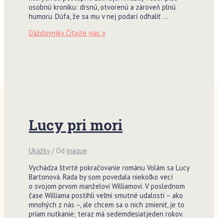
osobnú kroniku: drsnú, otvorenú a zároveň plnú
humoru. Dúfa, že sa mu v nej podarí odhaliť …
Dážďovníky
Čítajte viac »
Lucy pri mori
Ukážky
/ Od
inaque
Vychádza štvrté pokračovanie románu Volám sa Lucy
Bartonová. Rada by som povedala niekoľko vecí
o svojom prvom manželovi Williamovi. V poslednom
čase Williama postihli veľmi smutné udalosti – ako
mnohých z nás –, ale chcem sa o nich zmieniť, je to
priam nutkanie; teraz má sedemdesiatjeden rokov.