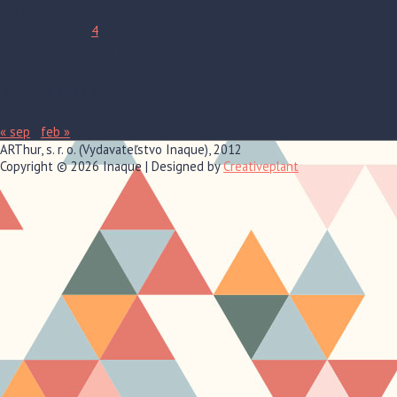
Po
Ut
St
Št
Pi
So
Ne
1
2
3
4
5
6
7
8
9
10
11
12
13
14
15
16
17
18
19
20
21
22
23
24
25
26
27
28
29
30
« sep
feb »
ARThur, s. r. o. (Vydavateľstvo Inaque), 2012
Copyright © 2026
Inaque
| Designed by
Creativeplant