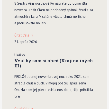
8 Sestry Ainsworthové Po návrate do domu išla
nevesta uložiť Claru na poobedný spánok. Vrátila sa
atmosféra karu. V salóne vládlo chmúrne ticho
a prerušovalo ho len
Čítať ďalej »
21. apríla 2026
Ukážky
Vzal by som si oheň (Krajina iných
III)
PROLÓG Jednej novembrovej noci roku 2021 som
stratila chuť a čuch. V mojej posteli spala žena.
Oblizla som jej plece, vtisla nos do jej šije, priblížila
tvár
Čítať ďalej »