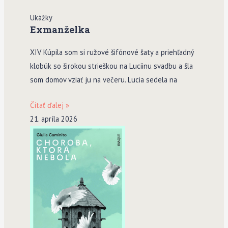
Ukážky
Exmanželka
XIV Kúpila som si ružové šifónové šaty a priehľadný
klobúk so širokou strieškou na Luciinu svadbu a šla
som domov vziať ju na večeru. Lucia sedela na
Čítať ďalej »
21. apríla 2026