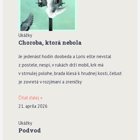
Ukážky
Choroba, ktorá nebola
Je jedenásť hodín doobeda a Loris ešte nevstal
z postele, nespí, v rukách drží mobil, krk má
v strnulej polohe, brada klesá k hrudnej kosti, čeľusť
je zovretá v rozjímaní a zreničky
Čítať ďalej »
21. apríla 2026
Ukážky
Podvod