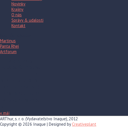
Novinky
Krajiny
O nás
Správy & udalosti
Kontakt
Kde nás nájdete?
Martinus
Panta Rhei
Artforum
august 2026
Po
Ut
St
Št
Pi
So
Ne
1
2
3
4
5
6
7
8
9
10
11
12
13
14
15
16
17
18
19
20
21
22
23
24
25
26
27
28
29
30
31
« máj
ARThur, s. r. o. (Vydavateľstvo Inaque), 2012
Copyright © 2026
Inaque
| Designed by
Creativeplant