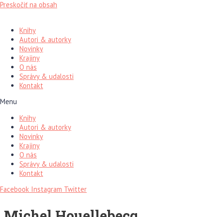
Preskočiť na obsah
Knihy
Autori & autorky
Novinky
Krajiny
O nás
Správy & udalosti
Kontakt
Menu
Knihy
Autori & autorky
Novinky
Krajiny
O nás
Správy & udalosti
Kontakt
Facebook
Instagram
Twitter
Michel Houellebecq