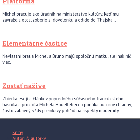
Platforma
Michel pracuje ako úradník na ministerstve kultúry. Keď mu
zavraždia otca, zoberie si dovolenku a odíde do Thajska…
Elementárne častice
Nevlastní bratia Michel a Bruno majú spoločnú matku, ale inak nič
viac.
Zostať nažive
Zbierka esejí a článkov popredného súčasného francúzskeho
básnika a prozaika Michela Houellebecqa ponúka autorov chladný,
často zábavný, vždy prenikavý pohľad na aspekty modernity.
Knihy
Autori & autorky