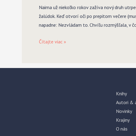
Naima už niekoľko rokov zažíva nový druh utrpen
žalúdok. Keď otvorí oči po prepitom večere (musí
napadne: Nezvládam to. Chvíľu rozmýšľala, v č
Umenie
Čítajte viac »
strácať
Knihy
Autori & 
Novinky
Krajiny
O nás