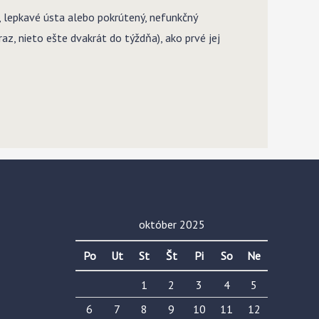
y, lepkavé ústa alebo pokrútený, nefunkčný
az, nieto ešte dvakrát do týždňa), ako prvé jej
október 2025
Po
Ut
St
Št
Pi
So
Ne
1
2
3
4
5
6
7
8
9
10
11
12