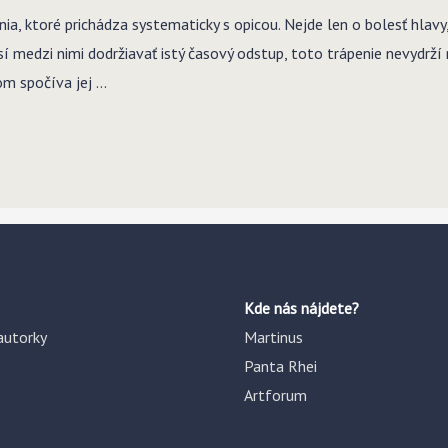
ia, ktoré prichádza systematicky s opicou. Nejde len o bolesť hlav
 medzi nimi dodržiavať istý časový odstup, toto trápenie nevydrží r
om spočíva jej …
Kde nás nájdete?
autorky
Martinus
Panta Rhei
Artforum