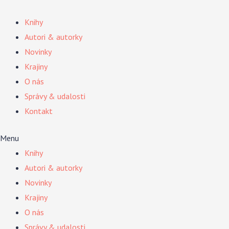
Preskočiť
na
Knihy
obsah
Autori & autorky
Novinky
Krajiny
O nás
Správy & udalosti
Kontakt
Menu
Knihy
Autori & autorky
Novinky
Krajiny
O nás
Správy & udalosti