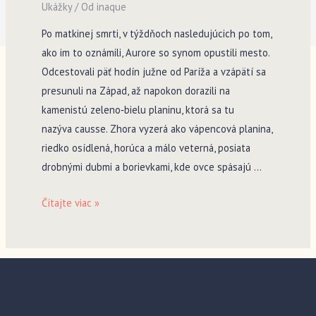
Ukážky
/ Od
inaque
Po matkinej smrti, v týždňoch nasledujúcich po tom,
ako im to oznámili, Aurore so synom opustili mesto.
Odcestovali päť hodín južne od Paríža a vzápätí sa
presunuli na Západ, až napokon dorazili na
kamenistú zeleno­‑bielu planinu, ktorá sa tu
nazýva causse. Zhora vyzerá ako vápencová planina,
riedko osídlená, horúca a málo veterná, posiata
drobnými dubmi a borievkami, kde ovce spásajú …
WESTERN
Čítajte viac »