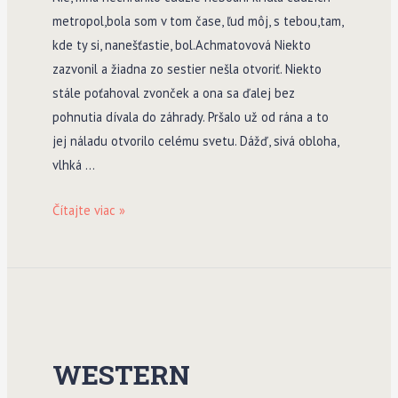
metropol,bola som v tom čase, ľud môj, s tebou,tam,
kde ty si, nanešťastie, bol.Achmatovová Niekto
zazvonil a žiadna zo sestier nešla otvoriť. Niekto
stále poťahoval zvonček a ona sa ďalej bez
pohnutia dívala do záhrady. Pršalo už od rána a to
jej náladu otvorilo celému svetu. Dážď, sivá obloha,
vlhká …
Ôsmy
Čítajte viac »
život
(pre
Brilku)
WESTERN