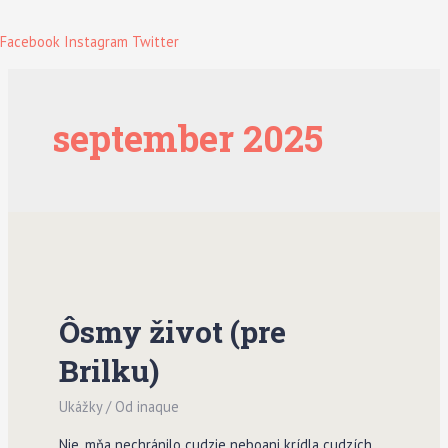
Facebook
Instagram
Twitter
september 2025
Ôsmy život (pre
Brilku)
Ukážky
/ Od
inaque
Nie, mňa nechránilo cudzie neboani krídla cudzích