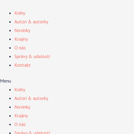
Preskočiť
na
Knihy
obsah
Autori & autorky
Novinky
Krajiny
O nás
Správy & udalosti
Kontakt
Menu
Knihy
Autori & autorky
Novinky
Krajiny
O nás
Správy & udalosti