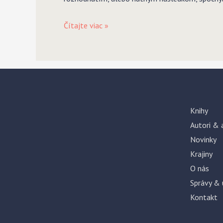
Rozchod(y)
Čítajte viac »
Knihy
Autori & 
Novinky
Krajiny
O nás
Správy & 
Kontakt