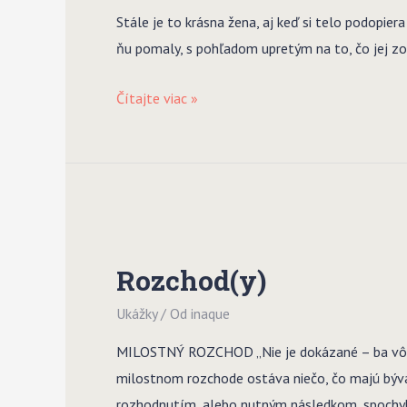
Stále je to krásna žena, aj keď si telo podopiera
ňu pomaly, s pohľadom upretým na to, čo jej zo ž
Ako
Čítajte viac »
kameň
v
prúde
Rozchod(y)
Ukážky
/ Od
inaque
MILOSTNÝ ROZCHOD „Nie je dokázané – ba vôbec n
milostnom rozchode ostáva niečo, čo majú bývalí
rozhodnutím, alebo nutným následkom, spochyb