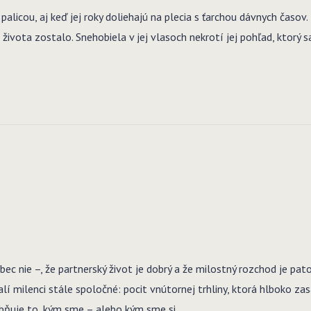
 palicou, aj keď jej roky doliehajú na plecia s ťarchou dávnych časov
ivota zostalo. Snehobiela v jej vlasoch nekrotí jej pohľad, ktorý sa
ie –, že partnerský život je dobrý a že milostný rozchod je pato
 milenci stále spoločné: pocit vnútornej trhliny, ktorá hlboko zasa
ňuje to, kým sme – alebo kým sme si …