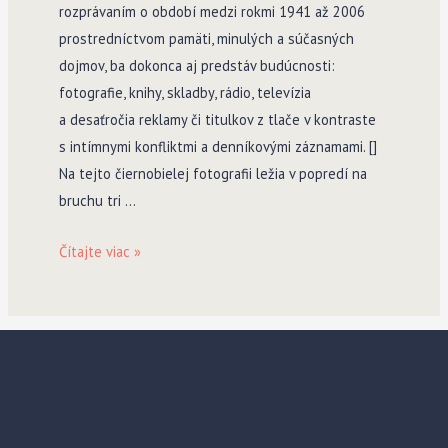
rozprávaním o období medzi rokmi 1941 až 2006
prostredníctvom pamäti, minulých a súčasných
dojmov, ba dokonca aj predstáv budúcnosti:
fotografie, knihy, skladby, rádio, televízia
a desaťročia reklamy či titulkov z tlače v kontraste
s intímnymi konfliktmi a denníkovými záznamami. []
Na tejto čiernobielej fotografii ležia v popredí na
bruchu tri …
Roky
Čítajte viac »