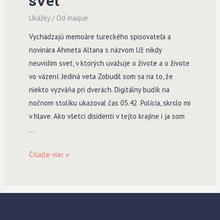
svet
Ukážky
/ Od
inaque
Vychádzajú memoáre tureckého spisovateľa a
novinára Ahmeta Altana s názvom Už nikdy
neuvidím svet, v ktorých uvažuje o živote a o živote
vo väzení. Jediná veta Zobudil som sa na to, že
niekto vyzváňa pri dverách. Digitálny budík na
nočnom stolíku ukazoval čas 05.42. Polícia, skrslo mi
v hlave. Ako všetci disidenti v tejto krajine i ja som
…
Už
Čítajte viac »
nikdy
neuvidím
svet