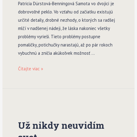
Patricia Dürstová­‑Benningová Samota vo dvojici je
dobrovoľné peklo. Vo vzťahu od začiatku existujú
určité detaily, drobné nezhody, o ktorých sa radšej
mlčí v nadšenej nádeji, že láska nakoniec všetky
problémy vyrieši. Tieto problémy postupne
pomaličky, potichučky narastajú, až po pár rokoch
vybuchnú a zničia akúkoľvek možnosť …
Možnosť
Čítajte viac »
ostrova
Už nikdy neuvidím