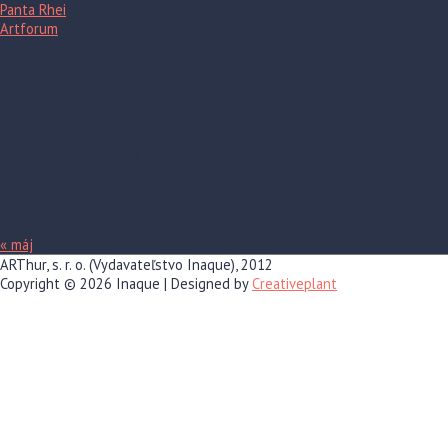
Panta Rhei
Artforum
august 2026
Po
Ut
St
Št
Pi
So
Ne
1
2
3
4
5
6
7
8
9
10
11
12
13
14
15
16
17
18
19
20
21
22
23
24
25
26
27
28
29
30
31
« máj
ARThur, s. r. o. (Vydavateľstvo Inaque), 2012
Copyright © 2026
Inaque
| Designed by
Creativeplant