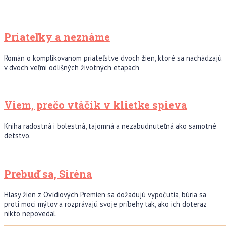
Priateľky a neznáme
Román o komplikovanom priateľstve dvoch žien, ktoré sa nachádzajú
v dvoch veľmi odlišných životných etapách
Viem, prečo vtáčik v klietke spieva
Kniha radostná i bolestná, tajomná a nezabudnuteľná ako samotné
detstvo.
Prebuď sa, Siréna
Hlasy žien z Ovídiových Premien sa dožadujú vypočutia, búria sa
proti moci mýtov a rozprávajú svoje príbehy tak, ako ich doteraz
nikto nepovedal.