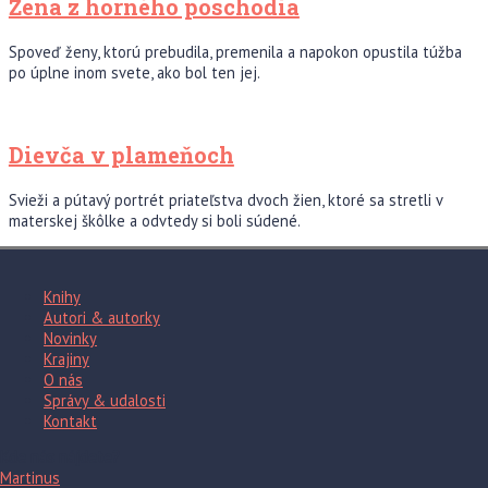
Žena z horného poschodia
Spoveď ženy, ktorú prebudila, premenila a napokon opustila túžba
po úplne inom svete, ako bol ten jej.
Dievča v plameňoch
Svieži a pútavý portrét priateľstva dvoch žien, ktoré sa stretli v
materskej škôlke a odvtedy si boli súdené.
Knihy
Autori & autorky
Novinky
Krajiny
O nás
Správy & udalosti
Kontakt
Kde nás nájdete?
Martinus