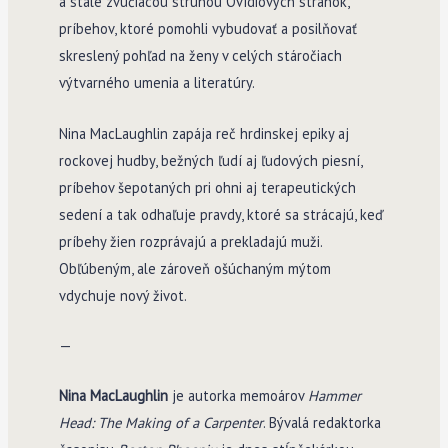
a stále zvučiacou strunou Ovídiových stránok,
príbehov, ktoré pomohli vybudovať a posilňovať
skreslený pohľad na ženy v celých stáročiach
výtvarného umenia a literatúry.
Nina MacLaughlin zapája reč hrdinskej epiky aj
rockovej hudby, bežných ľudí aj ľudových piesní,
príbehov šepotaných pri ohni aj terapeutických
sedení a tak odhaľuje pravdy, ktoré sa strácajú, keď
príbehy žien rozprávajú a prekladajú muži.
Obľúbeným, ale zároveň ošúchaným mýtom
vdychuje nový život.
—
Nina MacLaughlin
je autorka memoárov
Hammer
Head: The Making of a Carpenter
. Bývalá redaktorka