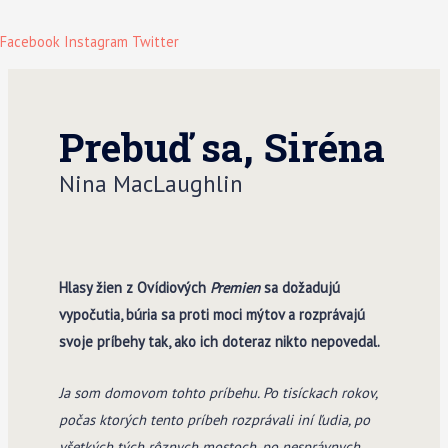
Facebook
Instagram
Twitter
Prebuď sa, Siréna
Nina MacLaughlin
Hlasy žien z Ovídiových
Premien
sa dožadujú
vypočutia, búria sa proti moci mýtov a rozprávajú
svoje príbehy tak, ako ich doteraz nikto nepovedal.
Ja som domovom tohto príbehu. Po tisíckach rokov,
počas ktorých tento príbeh rozprávali iní ľudia, po
všetkých tých rôznych mostoch, po nesprávnych