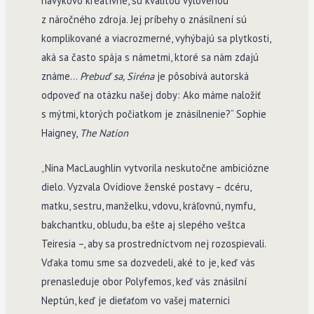
návykovo kreatívne, sú kvalitou vylovenou
z náročného zdroja. Jej príbehy o znásilnení sú
komplikované a viacrozmerné, vyhýbajú sa plytkosti,
aká sa často spája s námetmi, ktoré sa nám zdajú
známe…
Prebuď sa, Siréna
je pôsobivá autorská
odpoveď na otázku našej doby: Ako máme naložiť
s mýtmi, ktorých počiatkom je znásilnenie?“ Sophie
Haigney,
The Nation
„Nina MacLaughlin vytvorila neskutočne ambiciózne
dielo. Vyzvala Ovídiove ženské postavy – dcéru,
matku, sestru, manželku, vdovu, kráľovnú, nymfu,
bakchantku, obludu, ba ešte aj slepého veštca
Teiresia –, aby sa prostredníctvom nej rozospievali.
Vďaka tomu sme sa dozvedeli, aké to je, keď vás
prenasleduje obor Polyfemos, keď vás znásilní
Neptún, keď je dieťaťom vo vašej maternici