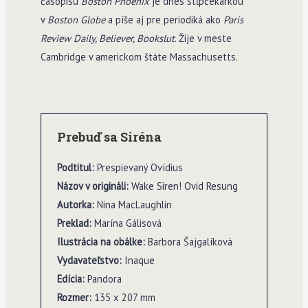
časopisu
Boston Phoenix
je dnes stĺpčekárkou
v
Boston Globe
a píše aj pre periodiká ako
Paris
Review Daily, Believer, Bookslut
. Žije v meste
Cambridge v americkom štáte Massachusetts.
Prebuď sa Siréna
Podtitul:
Prespievaný Ovídius
Názov v origináli:
Wake Siren! Ovid Resung
Autorka:
Nina MacLaughlin
Preklad:
Marína Gálisová
Ilustrácia na obálke:
Barbora Šajgalíková
Vydavate
ľ
stvo:
Inaque
Edícia:
Pandora
Rozmer:
135 x 207 mm