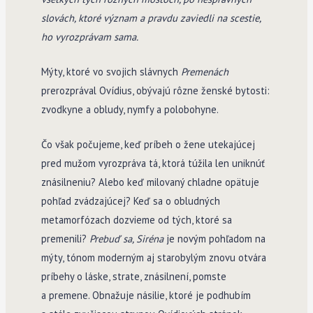
slovách, ktoré význam a pravdu zaviedli na scestie,
ho vyrozprávam sama.
Mýty, ktoré vo svojich slávnych
Premenách
prerozprával Ovídius, obývajú rôzne ženské bytosti:
zvodkyne a obludy, nymfy a polobohyne.
Čo však počujeme, keď príbeh o žene utekajúcej
pred mužom vyrozpráva tá, ktorá túžila len uniknúť
znásilneniu? Alebo keď milovaný chladne opätuje
pohľad zvádzajúcej? Keď sa o obludných
metamorfózach dozvieme od tých, ktoré sa
premenili?
Prebuď sa, Siréna
je novým pohľadom na
mýty, tónom moderným aj starobylým znovu otvára
príbehy o láske, strate, znásilnení, pomste
a premene. Obnažuje násilie, ktoré je podhubím