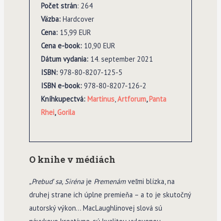
Po
č
et strán
: 264
V
ä
zba:
Hardcover
Cena:
15,99 EUR
Cena e-book:
10,90 EUR
Dátum vydania:
14. september 2021
ISBN:
978-80-8207-125-5
ISBN e-book:
978-80-8207-126-2
Kníhkupectvá:
Martinus
,
Artforum
,
Panta
Rhei
,
Gorila
O knihe v médiách
„Prebuď sa, Siréna
je
Premenám
veľmi blízka, na
druhej strane ich úplne premieňa – a to je skutočný
autorský výkon… MacLaughlinovej slová sú