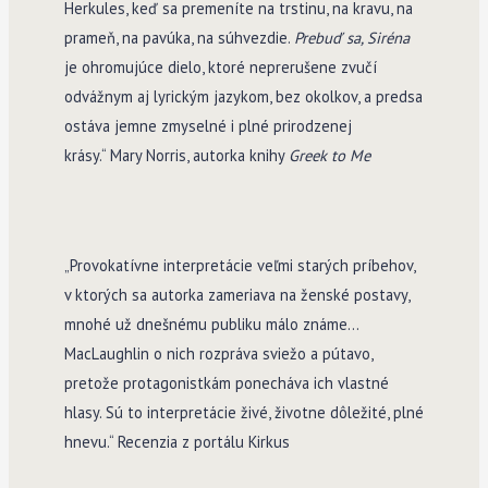
Herkules, keď sa premeníte na trstinu, na kravu, na
prameň, na pavúka, na súhvezdie.
Prebuď sa, Siréna
je ohromujúce dielo, ktoré neprerušene zvučí
odvážnym aj lyrickým jazykom, bez okolkov, a predsa
ostáva jemne zmyselné i plné prirodzenej
krásy.“ Mary Norris, autorka knihy
Greek to Me
„Provokatívne interpretácie veľmi starých príbehov,
v ktorých sa autorka zameriava na ženské postavy,
mnohé už dnešnému publiku málo známe…
MacLaughlin o nich rozpráva sviežo a pútavo,
pretože protagonistkám ponecháva ich vlastné
hlasy. Sú to interpretácie živé, životne dôležité, plné
hnevu.“ Recenzia z portálu Kirkus