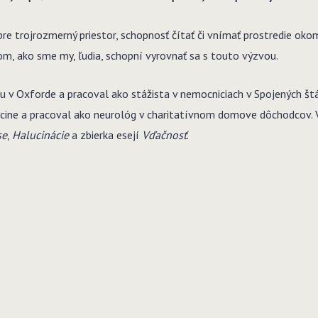
e trojrozmerný priestor, schopnosť čítať či vnímať prostredie okom
m, ako sme my, ľudia, schopní vyrovnať sa s touto výzvou.
 v Oxforde a pracoval ako stážista v nemocniciach v Spojených štá
cine a pracoval ako neurológ v charitatívnom domove dôchodcov. V 
se
,
Halucinácie
a zbierka esejí
Vďačnosť
.