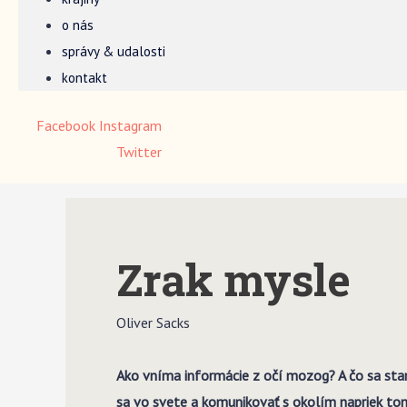
o nás
správy & udalosti
kontakt
Facebook
Instagram
Twitter
Zrak mysle
Oliver Sacks
Ako vníma informácie z očí mozog? A čo sa stane
sa vo svete a komunikovať s okolím napriek tomu