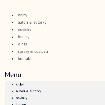
Preskočiť
na
knihy
obsah
autori & autorky
novinky
krajiny
o nás
správy & udalosti
kontakt
Menu
knihy
autori & autorky
novinky
krajiny