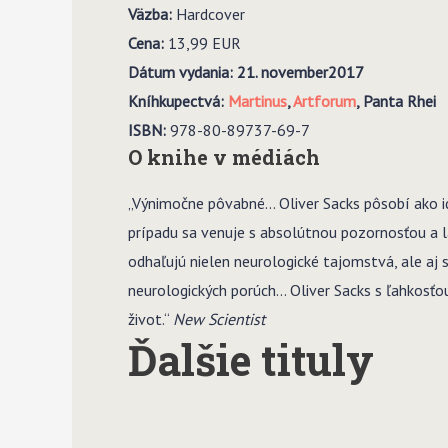
Väzba:
Hardcover
Cena:
13,99 EUR
Dátum vydania: 21. november
2017
Kníhkupectvá:
Martinus
,
Artforum
, Panta Rhei
ISBN:
978-80-89737-69-7
O knihe v médiách
„Výnimočne pôvabné… Oliver Sacks pôsobí ako ide
prípadu sa venuje s absolútnou pozornosťou a 
odhaľujú nielen neurologické tajomstvá, ale aj 
neurologických porúch… Oliver Sacks s ľahkosťou
život.“
New Scientist
Ďalšie tituly