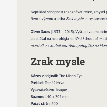
Napríklad schopnosť rozoznávať tváre, zmysel pr
života výzvou a kniha
Zrak mysle
je testamento
Oliver Sacks
(1933 – 2015). Vyštudoval medicínu
prednášal na neurológiu na NYU School of Medi
manželku s klobúkom
,
Antropologička na Mar
Zrak mysle
Názov v origináli:
The Mind’s Eye
Preklad:
Tomáš Mrva
Vydavateľstvo:
Inaque
Rozmer:
140 x 207 mm
Počet strán:
200