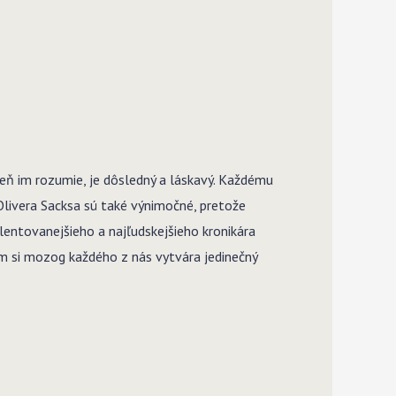
veň im rozumie, je dôsledný a láskavý. Každému
livera Sacksa sú také výnimočné, pretože
lentovanejšieho a najľudskejšieho kronikára
ým si mozog každého z nás vytvára jedinečný