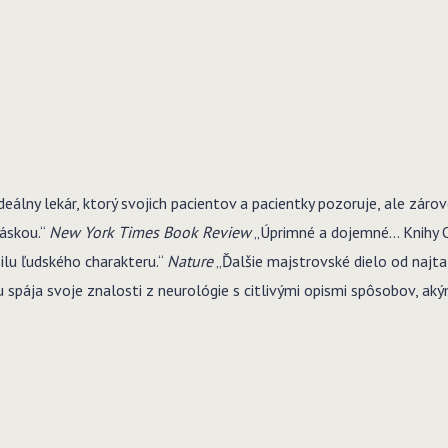
álny lekár, ktorý svojich pacientov a pacientky pozoruje, ale záro
láskou.“
New York Times Book Review
„Úprimné a dojemné… Knihy O
silu ľudského charakteru.“
Nature
„Ďalšie majstrovské dielo od najta
 spája svoje znalosti z neurológie s citlivými opismi spôsobov, ak