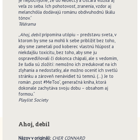
je nepochybné, že do Rebeccy a Oscara vložila aj
veľa zo seba. Ich pohotovosť, zranenia, vzdor aj
melanchólia dodávajú románu obdivuhodnú škálu
tónov.“
Télérama
„
Ahoj, debil
pripomína utópiu – predstavu sveta, v
ktorom by sme sa mohli k sebe priblížiť bez toho,
aby sme zametali pod koberec vlastnú hlúposť a
niekdajšiu toxicitu, bez toho, aby sme ju
ospravedlňovali či dokonca chápali, ale s vedomím,
že ľudia sú zložití: nemožno ich zredukovať na ich
zlyhania a nedostatky, ale možno oceniť ich svetlú
stránku a zároveň nenávidieť tú temnú. (…) Je to
román „post #MeToo“, generačná kniha, ktorá
dokonale zachytáva svoju dobu – obsahom aj
formou.“
Playlist Society
Ahoj, debil
Názov v origináli:
CHER CONNARD