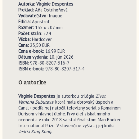
Autorka: Virginie Despentes
Preklad:
Aňa Ostrihoňová
Vydavate
ľ
stvo:
Inaque
Edícia:
Apostrof
Rozmer:
135 x 207 mm
Po
č
et strán
: 224
V
ä
zba:
Hardcover
Cena:
23,50 EUR
Cena e-book:
16,99 EUR
Dátum vydania:
10. jún 2026
ISBN:
978-80-8207-316-7
ISBN e-book:
978-80-8207-317-4
O autorke
Virginie Despentes
je autorkou trilógie
Život
Vernona Subutexa
, ktorá mala obrovský úspech a
Canal+ podľa nej natočil televízny seriál s Romainom
Durisom v hlavnej úlohe. Prvý diel získal mnoho
ocenení a v roku 2018 sa stal finalistom Man Booker
International Prize. V slovenčine vyšla aj jej kniha
Teória King Kong
.