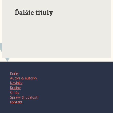
Ďalšie tituly
Knihy
Autori & autorky
Novinky
Krajiny
O nás
Správy & udalosti
Kontakt
Kde nás nájdete?