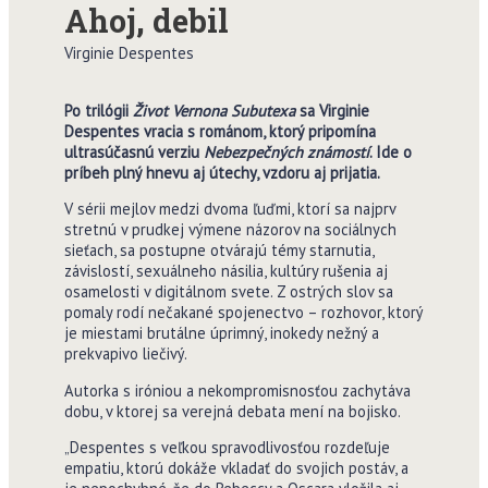
Ahoj, debil
Virginie Despentes
Po trilógii
Život Vernona Subutexa
sa Virginie
Despentes vracia s románom, ktorý pripomína
ultrasúčasnú verziu
Nebezpečných známostí
. Ide o
príbeh plný hnevu aj útechy, vzdoru aj prijatia.
V sérii mejlov medzi dvoma ľuďmi, ktorí sa najprv
stretnú v prudkej výmene názorov na sociálnych
sieťach, sa postupne otvárajú témy starnutia,
závislostí, sexuálneho násilia, kultúry rušenia aj
osamelosti v digitálnom svete. Z ostrých slov sa
pomaly rodí nečakané spojenectvo – rozhovor, ktorý
je miestami brutálne úprimný, inokedy nežný a
prekvapivo liečivý.
Autorka s iróniou a nekompromisnosťou zachytáva
dobu, v ktorej sa verejná debata mení na bojisko.
„Despentes s veľkou spravodlivosťou rozdeľuje
empatiu, ktorú dokáže vkladať do svojich postáv, a