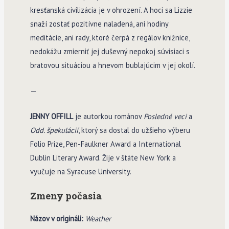
kresťanská civilizácia je v ohrození. A hoci sa Lizzie
snaží zostať pozitívne naladená, ani hodiny
meditácie, ani rady, ktoré čerpá z regálov knižnice,
nedokážu zmierniť jej duševný nepokoj súvisiaci s
bratovou situáciou a hnevom bublajúcim v jej okolí.
—
JENNY OFFILL
je autorkou románov
Posledné veci
a
Odd. špekulácií
, ktorý sa dostal do užšieho výberu
Folio Prize, Pen-Faulkner Award a International
Dublin Literary Award. Žije v štáte New York a
vyučuje na Syracuse University.
Zmeny počasia
Názov v origináli:
Weather