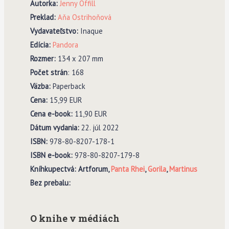
Autorka:
Jenny Offill
Preklad:
Aňa Ostrihoňová
Vydavate
ľ
stvo:
Inaque
Edícia:
Pandora
Rozmer:
134 x 207 mm
Po
č
et strán
: 168
V
ä
zba:
Paperback
Cena:
15,99 EUR
Cena e-book:
11,90 EUR
Dátum vydania:
22. júl 2022
ISBN:
978-80-8207-178-1
ISBN e-book:
978-80-8207-179-8
Kníhkupectvá:
Artforum,
Panta Rhei
,
Gorila
,
Martinus
Bez prebalu:
O knihe v médiách