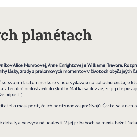
ých planétach
vníkov Alice Munroovej, Anne Enrightovej a Williama Trevora. Rozpr
ihy lásky, zrady a prelomových momentov v životoch obyčajných ľu
eľ so svojím bratom neskoro v noci vydávajú na záhadnú cestu, o kto
a v ten deň nedostavili do škôlky. Matka sa dozvie, že jej dospiev
 pripustiť.
tatelia majú pocit, že ich pocity naozaj prežívajú. Často sa v nich 
etaily a nezvyčajné udalosti. V jej príbehoch sa menia bežní ľudia