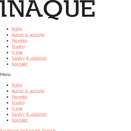
Preskočiť
na
obsah
Knihy
Autori & autorky
Novinky
Krajiny
O nás
Správy & udalosti
Kontakt
Menu
Knihy
Autori & autorky
Novinky
Krajiny
O nás
Správy & udalosti
Kontakt
Facebook
Instagram
Twitter