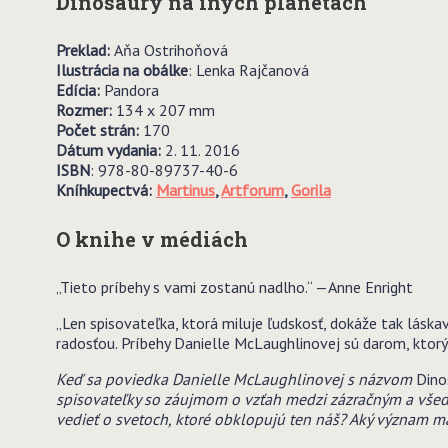
Dinosaury na iných planétach
Preklad:
Aňa Ostrihoňová
Ilustrácia na obálke
: Lenka Rajčanová
Edícia:
Pandora
Rozmer:
134 x 207 mm
Počet strán:
170
Dátum vydania:
2. 11. 2016
ISBN
: 978-80-89737-40-6
Kníhkupectvá:
Martinus
,
Artforum
,
Gorila
O knihe v médiách
„Tieto príbehy s vami zostanú nadlho.“ —Anne Enright
„Len spisovateľka, ktorá miluje ľudskosť, dokáže tak láska
radosťou. Príbehy Danielle McLaughlinovej sú darom, ktor
Keď sa poviedka Danielle McLaughlinovej s názvom
Dino
spisovateľky so záujmom o vzťah medzi zázračným a všed
vedieť o svetoch, ktoré obklopujú ten náš? Aký význam m