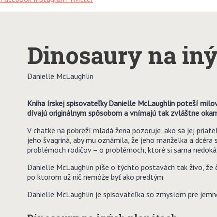
Dinosaury na in
Danielle McLaughlin
Kniha írskej spisovateľky Danielle McLaughlin poteší milo
dívajú originálnym spôsobom a vnímajú tak zvláštne okam
V chatke na pobreží mladá žena pozoruje, ako sa jej priat
jeho švagriná, aby mu oznámila, že jeho manželka a dcéra s
problémoch rodičov – o problémoch, ktoré si sama nedokáže
Danielle McLaughlin píše o týchto postavách tak živo, že či
po ktorom už nič nemôže byť ako predtým.
Danielle McLaughlin je spisovateľka so zmyslom pre jemné d