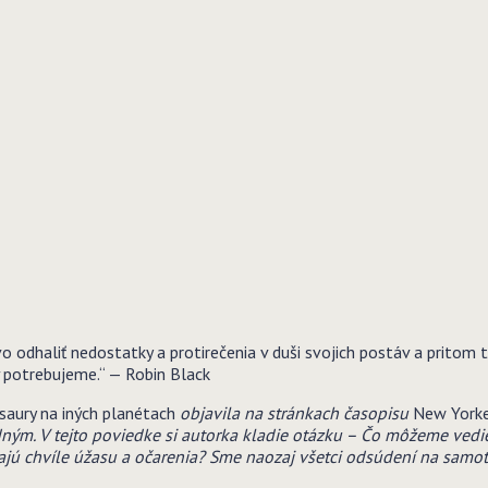
vo odhaliť nedostatky a protirečenia v duši svojich postáv a pritom
ý potrebujeme.“ — Robin Black
saury na iných planétach
objavila na stránkach časopisu
New York
ným. V tejto poviedke si autorka kladie otázku – Čo môžeme vedi
ajú chvíle úžasu a očarenia? Sme naozaj všetci odsúdení na samo