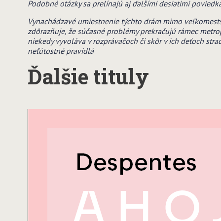
Podobné otázky sa prelínajú aj ďalšími desiatimi poviedka
Vynachádzavé umiestnenie týchto drám mimo veľkomestsk
zdôrazňuje, že súčasné problémy prekračujú rámec metro
niekedy vyvoláva v rozprávačoch či skôr v ich deťoch str
neľútostné pravidlá
Ďalšie tituly