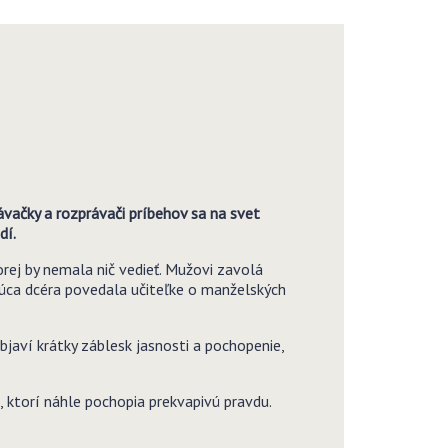
ávačky a rozprávači príbehov sa na svet
dí.
rej by nemala nič vedieť. Mužovi zavolá
ajúca dcéra povedala učiteľke o manželských
objaví krátky záblesk jasnosti a pochopenie,
, ktorí náhle pochopia prekvapivú pravdu.