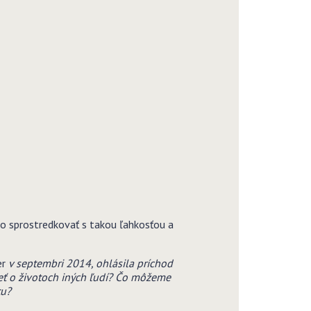
 to sprostredkovať s takou ľahkosťou a
er
v septembri 2014, ohlásila príchod
eť o životoch iných ľudí? Čo môžeme
tu?