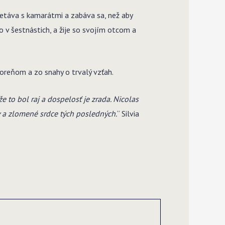
tretáva s kamarátmi a zabáva sa, než aby
 v šestnástich, a žije so svojím otcom a
koreňom a zo snahy o trvalý vzťah.
 že to bol raj a dospelosť je zrada. Nicolas
v a zlomené srdce tých posledných.
“ Silvia