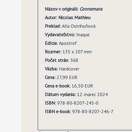
Názov v origináli:
Connemara
Autor: Nicolas Mathieu
Preklad:
Aňa Ostrihoňová
Vydavate
ľ
stvo:
Inaque
Edícia:
Apostrof
Rozmer:
135 x 207 mm
Po
č
et strán
: 368
V
ä
zba:
Hardcover
Cena:
27,99 EUR
Cena e-book:
16,50 EUR
Dátum vydania:
12. marec 2024
ISBN:
978-80-8207-245-0
ISBN e-book
: 978-80-8207-246-7