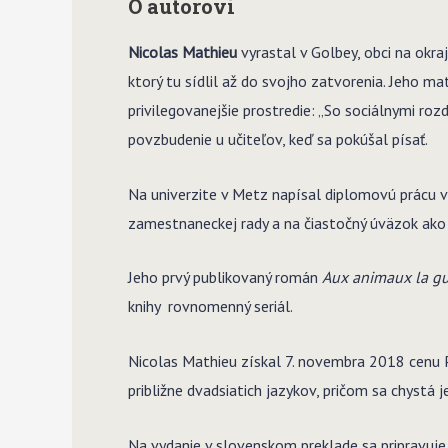
O autorovi
Nicolas Mathieu
vyrastal v Golbey, obci na okra
ktorý tu sídlil až do svojho zatvorenia. Jeho m
privilegovanejšie prostredie: „So sociálnymi roz
povzbudenie u učiteľov, keď sa pokúšal písať.
Na univerzite v Metz napísal diplomovú prácu v
zamestnaneckej rady a na čiastočný úväzok ako „
Jeho prvý publikovaný román
Aux animaux la gu
knihy
rovnomenný seriál.
Nicolas Mathieu získal 7. novembra 2018 cenu 
približne dvadsiatich jazykov, pričom sa chystá j
Na vydanie v slovenskom preklade sa pripravuje