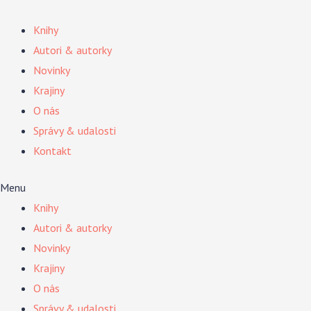
Preskočiť
na
Knihy
obsah
Autori & autorky
Novinky
Krajiny
O nás
Správy & udalosti
Kontakt
Menu
Knihy
Autori & autorky
Novinky
Krajiny
O nás
Správy & udalosti