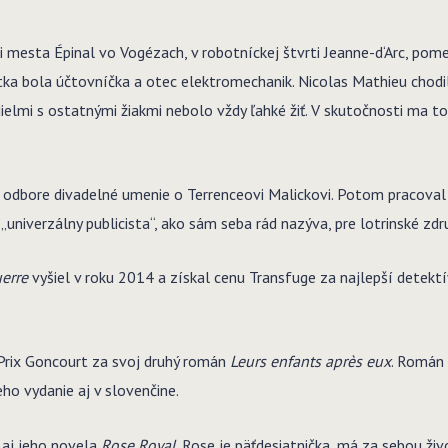
ji mesta Épinal vo Vogézach, v robotníckej štvrti Jeanne-d‘Arc, p
atka bola účtovníčka a otec elektromechanik. Nicolas Mathieu chodil
dielmi s ostatnými žiakmi nebolo vždy ľahké žiť.
V skutočnosti ma to 
 odbore divadelné umenie o Terrenceovi Malickovi. Potom pracoval 
univerzálny publicista“, ako sám seba rád nazýva, pre lotrinské zdr
erre
vyšiel v roku 2014 a získal cenu Transfuge za najlepší detektí
Prix Goncourt za svoj druhý román
Leurs enfants après eux
. Román 
eho vydanie aj v slovenčine.
 aj jeho novela
Rose Royal
. Rose je päťdesiatnička, má za sebou živ