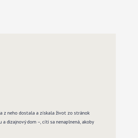
a z neho dostala a získala život zo stránok
u a dizajnový dom –, cíti sa nenaplnená, akoby