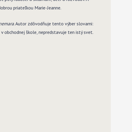
 dobrou priateľkou Marie-Jeanne.
nnemara
. Autor zdôvodňuje tento výber slovami:
v obchodnej škole, nepredstavuje ten istý svet.