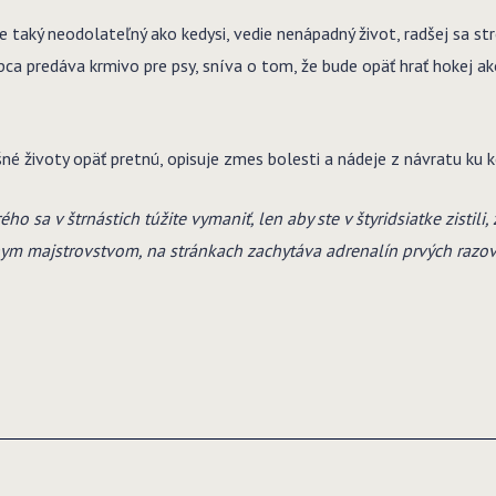
je taký neodolateľný ako kedysi, vedie nenápadný život, radšej sa s
a predáva krmivo pre psy, sníva o tom, že bude opäť hrať hokej ako
né životy opäť pretnú, opisuje zmes bolesti a nádeje z návratu ku 
o sa v štrnástich túžite vymaniť, len aby ste v štyridsiatke zistili,
nym majstrovstvom, na stránkach zachytáva adrenalín prvých razo