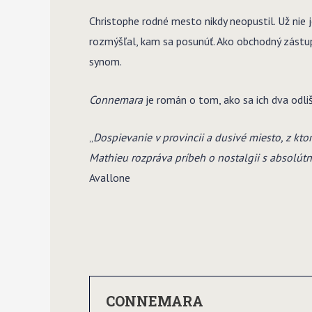
Christophe rodné mesto nikdy neopustil. Už nie 
rozmýšľal, kam sa posunúť. Ako obchodný zástupc
synom.
Connemara
je román o tom, ako sa ich dva odliš
„
Dospievanie v provincii a dusivé miesto, z ktoréh
Mathieu rozpráva príbeh o nostalgii s absolút
Avallone
CONNEMARA