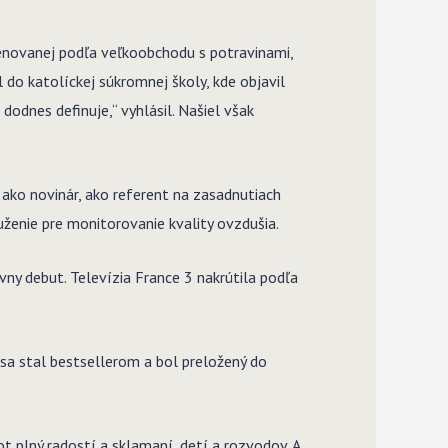
omenovanej podľa veľkoobchodu s potravinami,
 do katolíckej súkromnej školy, kde objavil
dodnes definuje,“ vyhlásil. Našiel však
ako novinár, ako referent na zasadnutiach
uženie pre monitorovanie kvality ovzdušia.
vny debut. Televízia France 3 nakrútila podľa
sa stal bestsellerom a bol preložený do
ot plný radostí a sklamaní, detí a rozvodov. A