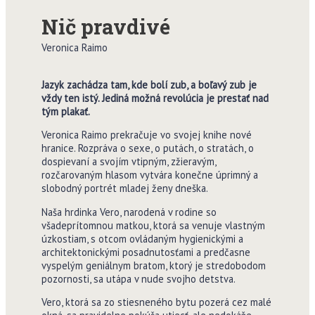
Nič pravdivé
Veronica Raimo
Jazyk zachádza tam, kde bolí zub, a boľavý zub je
vždy ten istý. Jediná možná revolúcia je prestať nad
tým plakať.
Veronica Raimo prekračuje vo svojej knihe nové
hranice. Rozpráva o sexe, o putách, o stratách, o
dospievaní a svojím vtipným, zžieravým,
rozčarovaným hlasom vytvára konečne úprimný a
slobodný portrét mladej ženy dneška.
Naša hrdinka Vero, narodená v rodine so
všadeprítomnou matkou, ktorá sa venuje vlastným
úzkostiam, s otcom ovládaným hygienickými a
architektonickými posadnutosťami a predčasne
vyspelým geniálnym bratom, ktorý je stredobodom
pozornosti, sa utápa v nude svojho detstva.
Vero, ktorá sa zo stiesneného bytu pozerá cez malé