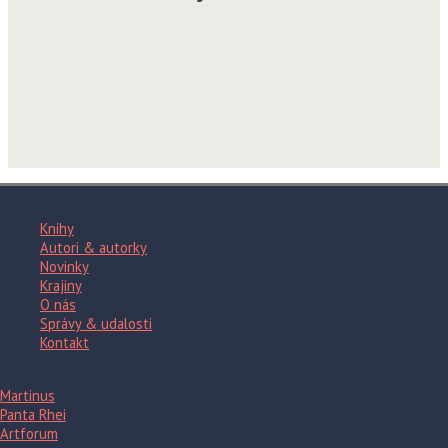
Knihy
Autori & autorky
Novinky
Krajiny
O nás
Správy & udalosti
Kontakt
Kde nás nájdete?
Martinus
Panta Rhei
Artforum