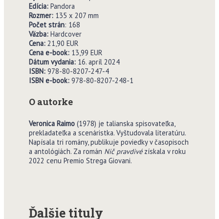
Edícia:
Pandora
Rozmer:
135 x 207 mm
Po
č
et strán
: 168
V
ä
zba:
Hardcover
Cena:
21,90 EUR
Cena e-book:
13,99 EUR
Dátum vydania:
16. apríl 2024
ISBN:
978-80-8207-247-4
ISBN e-book:
978-80-8207-248-1
O autorke
Veronica Raimo
(1978) je talianska spisovateľka,
prekladateľka a scenáristka. Vyštudovala literatúru.
Napísala tri romány, publikuje poviedky v časopisoch
a antológiách. Za román
Ni
č
pravdivé
získala v roku
2022 cenu Premio Strega Giovani.
Ďalšie tituly