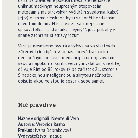
okná, sa pravidelne pokúša utiecť, ale nedokáže
uniknúť matkiným neúprosným stopovacím
metódam a majstrovským výčitkám svedomia. Každý
jej výlet mimo rímskeho bytu sa končí bezduchým
návratom domov. Niet divu, že sa z nej stane
spisovateľka – a klamárka – vymýšľajúca príbehy v
snahe zachrániť si zdravý rozum.
Vero je nesmierne bystrá a vyžíva sa vo vlastných
zákerných intrigách. Ako nás sprevádza svojimi
neúspešnými pokusmi o emancipáciu, objavovaním
sexu a napokon aj kontroverzným vzťahom k realite,
oživuje Rím od 80. rokov až po začiatok 21. storočia.
S nepokojnou inteligenciou a skrytou nežnosťou
opisuje, akou neistou je cesta k sebe samej.
Nič pravdivé
Názov v origináli: Niente di Vero
Autorka: Veronica Raimo
Preklad:
Ivana Dobrakovová
Vydavate
ľ
stvo:
Inaque