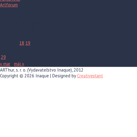
Artforum
apríl 2019
Po
Ut
St
Št
Pi
So
Ne
1
2
3
4
5
6
7
8
9
10
11
12
13
14
15
16
17
18
19
20
21
22
23
24
25
26
27
28
29
30
« mar
máj »
ARThur, s. r. o. (Vydavateľstvo Inaque), 2012
Copyright © 2026
Inaque
| Designed by
Creativeplant