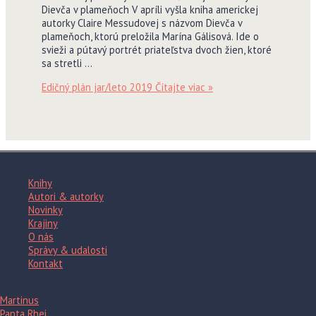
Dievča v plameňoch V apríli vyšla kniha americkej
autorky Claire Messudovej s názvom Dievča v
plameňoch, ktorú preložila Marína Gálisová. Ide o
svieži a pútavý portrét priateľstva dvoch žien, ktoré
sa stretli …
Edičný plán jar/leto 2019
Čítajte viac »
Knihy
Autori & autorky
Novinky
Krajiny
O nás
Správy & udalosti
Kontakt
Kde nás nájdete?
Martinus
Panta Rhei