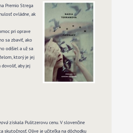
na Premio Strega
nulosť ovládne, ak
pomoc pri oprave
o sa zbaviť, ako
o odišiel a už sa
elom, ktorý je jej
dovoliť, aby jej
eová
získala Pulitzerovu cenu. V slovenčine
ca skutočnosť. Olive je učiteľka na dôchodku