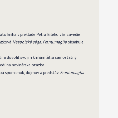
Táto kniha v preklade Petra Bilého vás zavedie
väzková
Neapolská sága
.
Frantumaglia
obsahuje
í a dovoliť svojim knihám žiť si samostatný
edí na novinárske otázky.
icou spomienok, dojmov a predstáv.
Frantumaglia