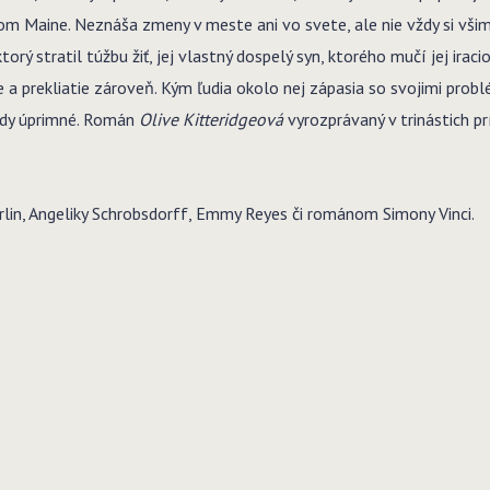
 Maine. Neznáša zmeny v meste ani vo svete, ale nie vždy si všimne
orý stratil túžbu žiť, jej vlastný dospelý syn, ktorého mučí jej irac
 a prekliatie zároveň. Kým ľudia okolo nej zápasia so svojimi prob
vždy úprimné. Román
Olive Kitteridgeová
vyrozprávaný v trinástich 
lin, Angeliky Schrobsdorff, Emmy Reyes či románom Simony Vinci.