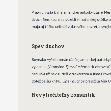
V apríli vyšla kniha americkej autorky Claire 
dvoch žien, ktoré sa stretli v materskej škôlke
majú aj túžbu uniknúť z dusivého zovretia svoj
Spev duchov
Rovnako vyšiel román ďalšej americkej autork
vyjadrila: „V románe
Spev duchov
cítiť obrovskú
nad USA už nevisí tieň otrokárstva a Jima Crowa
dôležitejšiu knihu.“
Spev duchov
preložila Aňa O
Nevyliečiteľný romantik