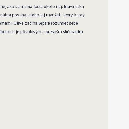
, ako sa menia ľudia okolo nej: klaviristka
ionálna povaha, alebo jej manžel Henry, ktorý
lémami, Olive začína lepšie rozumieť sebe
príbehoch je pôsobivým a presným skúmaním