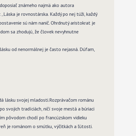
ás doposiaľ známeho najmä ako autora
 „Láska je rovnostárska. Každý po nej túži, každý
 postavenie sú nám nanič. Ohrdnutý aristokrat je
eudom sa zhodujú, že človek nevyhnutne
 lásku od nenormálnej je často nejasná. Dúfam,
adá lásku svojej mladosti.Rozprávačom románu
o svojich tradíciách, ničí svoje mestá a búriaci
ckým pôvodom chodí po francúzskom vidieku
eň je románom o smútku, výčitkách a ľútosti.