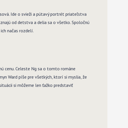
sová. Ide o svieži a pútavý portrét priateľstva
oznajú od detstva a delia sa o všetko. Spoločnú
ich načas rozdelí.
ižnú cenu. Celeste Ng sa o tomto románe
smyn Ward píše pre všetkých, ktorí si myslia, že
ituácii si môžeme len ťažko predstaviť