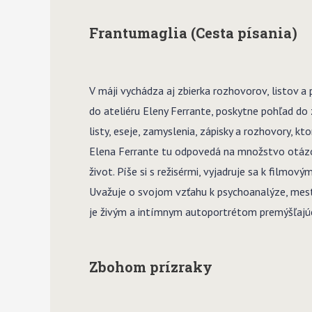
Frantumaglia (Cesta písania)
V máji vychádza aj zbierka rozhovorov, listov
do ateliéru Eleny Ferrante, poskytne pohľad do 
listy, eseje, zamyslenia, zápisky a rozhovory, k
Elena Ferrante tu odpovedá na množstvo otázok 
život. Píše si s režisérmi, vyjadruje sa k film
Uvažuje o svojom vzťahu k psychoanalýze, mestá
je živým a intímnym autoportrétom premýšľajúc
Zbohom prízraky