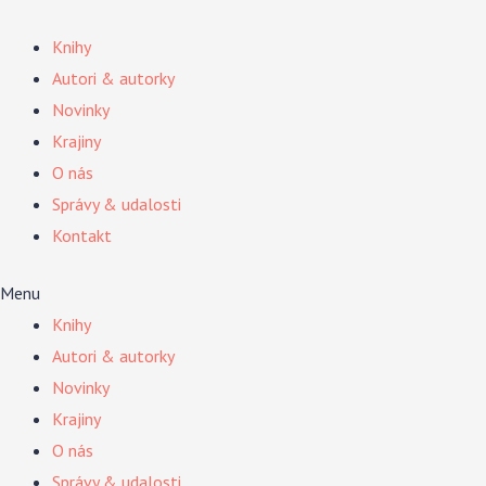
Preskočiť
na
Knihy
obsah
Autori & autorky
Novinky
Krajiny
O nás
Správy & udalosti
Kontakt
Menu
Knihy
Autori & autorky
Novinky
Krajiny
O nás
Správy & udalosti