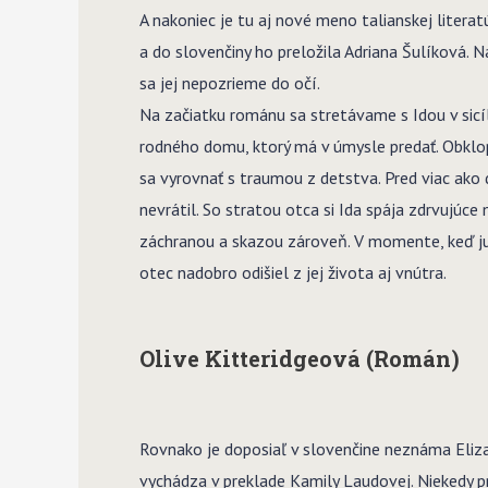
A nakoniec je tu aj nové meno talianskej litera
a do slovenčiny ho preložila Adriana Šulíková. 
sa jej nepozrieme do očí.
Na začiatku románu sa stretávame s Idou v sicíl
rodného domu, ktorý má v úmysle predať. Obklop
sa vyrovnať s traumou z detstva. Pred viac ako 
nevrátil. So stratou otca si Ida spája zdrvujúce
záchranou a skazou zároveň. V momente, keď ju r
otec nadobro odišiel z jej života aj vnútra.
Olive Kitteridgeová (Román)
Rovnako je doposiaľ v slovenčine neznáma Eli
vychádza v preklade Kamily Laudovej. Niekedy pr