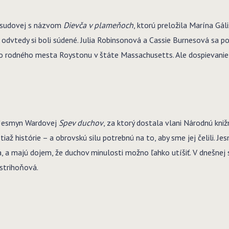
Messudovej s názvom
Dievča v plameňoch
, ktorú preložila Marína Gáli
 a odvtedy si boli súdené. Julia Robinsonová a Cassie Burnesová sa p
ho rodného mesta Roystonu v štáte Massachusetts. Ale dospievanie 
y Jesmyn Wardovej
Spev duchov
, za ktorý dostala vlani Národnú kn
 tiaž histórie – a obrovskú silu potrebnú na to, aby sme jej čelili. Je
, a majú dojem, že duchov minulosti možno ľahko utíšiť. V dnešnej s
strihoňová.