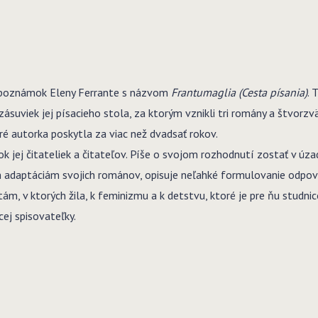
 a poznámok Eleny Ferrante s názvom
Frantumaglia (Cesta písania)
. 
zásuviek jej písacieho stola, za ktorým vznikli tri romány a štvorz
toré autorka poskytla za viac než dvadsať rokov.
jej čitateliek a čitateľov. Píše o svojom rozhodnutí zostať v úzad
ovým adaptáciám svojich románov, opisuje neľahké formulovanie odpov
m, v ktorých žila, k feminizmu a k detstvu, ktoré je pre ňu studn
ej spisovateľky.