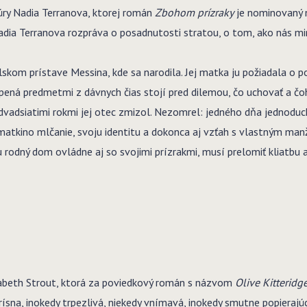
túry Nadia Terranova, ktorej román
Zbohom prízraky
je nominovaný 
Nadia Terranova rozpráva o posadnutosti stratou, o tom, ako nás mi
skom prístave Messina, kde sa narodila. Jej matka ju požiadala o 
ená predmetmi z dávnych čias stojí pred dilemou, čo uchovať a čoh
dvadsiatimi rokmi jej otec zmizol. Nezomrel: jedného dňa jednoduch
 matkino mlčanie, svoju identitu a dokonca aj vzťah s vlastným manž
odný dom ovládne aj so svojimi prízrakmi, musí prelomiť kliatbu a 
zabeth Strout, ktorá za poviedkový román s názvom
Olive Kitteridg
ísna, inokedy trpezlivá, niekedy vnímavá, inokedy smutne popierajú