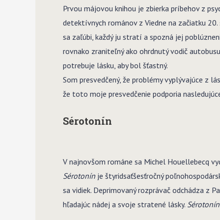
Prvou májovou knihou je zbierka príbehov z psy
detektívnych románov z Viedne na začiatku 20. st
sa zaľúbi, každý ju stratí a spozná jej poblúzne
rovnako zraniteľný ako ohrdnutý vodič autobusu
potrebuje lásku, aby bol šťastný.
Som presvedčený, že problémy vyplývajúce z lás
že toto moje presvedčenie podporia nasledujúce
Sérotonín
V najnovšom románe sa Michel Houellebecq vyd
Sérotonín
je štyridsaťšesťročný poľnohospodársky
sa vidiek. Deprimovaný rozprávač odchádza z P
hľadajúc nádej a svoje stratené lásky.
Sérotoní