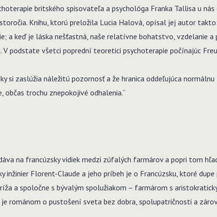
choterapie britského spisovateľa a psychológa Franka Tallisa u n
oročia. Knihu, ktorú preložila Lucia Halová, opísal jej autor takto:
nie; a keď je láska nešťastná, naše relatívne bohatstvo, vzdelanie a
. V podstate všetci poprední teoretici psychoterapie počínajúc Fr
ky si zaslúžia náležitú pozornosť a že hranica oddeľujúca normálnu
, občas trochu znepokojivé odhalenia.“
áva na francúzsky vidiek medzi zúfalých farmárov a popri tom hľ
 inžinier Florent-Claude a jeho príbeh je o Francúzsku, ktoré dupe p
aríža a spoločne s bývalým spolužiakom – farmárom s aristokrati
n
je románom o pustošení sveta bez dobra, spolupatričnosti a zárov