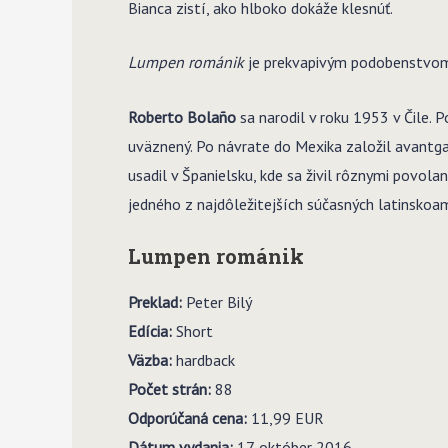
Bianca zistí, ako hlboko dokáže klesnúť.
Lumpen románik
je prekvapivým podobenstvom
Roberto Bolaño
sa narodil v roku 1953 v Čile. P
uväznený. Po návrate do Mexika založil avantga
usadil v Španielsku, kde sa živil rôznymi povolan
jedného z najdôležitejších súčasných latinskoa
Lumpen románik
Preklad:
Peter Bilý
Edícia:
Short
Väzba:
hardback
Počet strán:
88
Odporúčaná cena:
11,99 EUR
Dátum vydania:
17. október
2016