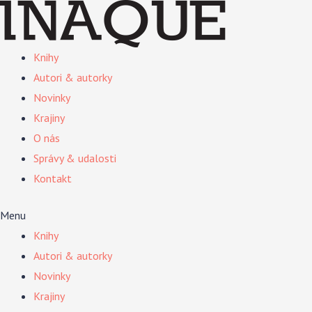
Preskočiť
na
obsah
Knihy
Autori & autorky
Novinky
Krajiny
O nás
Správy & udalosti
Kontakt
Menu
Knihy
Autori & autorky
Novinky
Krajiny