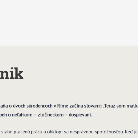
nik
laña o dvoch súrodencoch v Ríme začína slovami: „Teraz som matk
ríbeh o neľahkom – zločineckom – dospievaní.
si slabo platenú prácu a obklopí sa nesprávnou spoločnosťou. Keď j