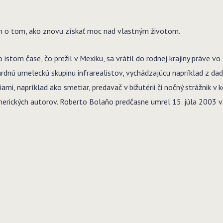
 o tom, ako znovu získať moc nad vlastným životom.
o istom čase, čo prežil v Mexiku, sa vrátil do rodnej krajiny práve 
rdnú umeleckú skupinu infrarealistov, vychádzajúcu napríklad z dad
iami, napríklad ako smetiar, predavač v bižutérii či nočný strážnik v 
merických autorov. Roberto Bolaño predčasne umrel 15. júla 2003 v