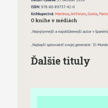
ISBN:
978-80-89737-42-0
Kníhkupectvá:
Martinus
,
Artforum
,
Gorila
,
Panta
O knihe v médiách
„Najvplyvnejší a najobľúbenejší autor v španiels
„Najlepší spisovateľ svojej generácie.“ El Mund
Ďalšie tituly