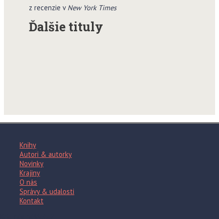
z recenzie v
New York Times
Ďalšie tituly
Knihy
Autori & autorky
Novinky
Krajiny
O nás
Správy & udalosti
Kontakt
Kde nás nájdete?