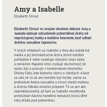
Amy a Isabelle
Elizabeth Strout
Elizabeth Strout vo svojom skvelom debute
Amy a
Isabelle
opisuje odcudzenie pubertálnej dcéry od
neprístupnej matky a matkino besnenie, keď odhalí
dcérino sexuálne tajomstvo.
V istých ohľadoch sú Isabelle a Amy ako každá iná
matka a jej šestnásťročná dcéra, ktoré každým
pohľadom k sebe vysielajú výbušnú zmes lásky
a nenávisti. Napätie ešte zvyšuje skutočnosť, že
spolu žijú a pracujú v továrenskom mestečku
Shirley Falls, kde klebetia všetci o všetkých. A keď
sa zdá, že to už ani nemôže byť horšie, začne sa
prebúdzať Amina sexualita a otvorí medzi matkou
a dcérou hlbokú mrazivú priepasť. Tá sa javí ako
nepreklenuteľná, až kým sa Isabelle neodhodlá
preskúmať vlastnú hanebnú minulosť, ktorú dlhé
roky držala pod pokrievkou.