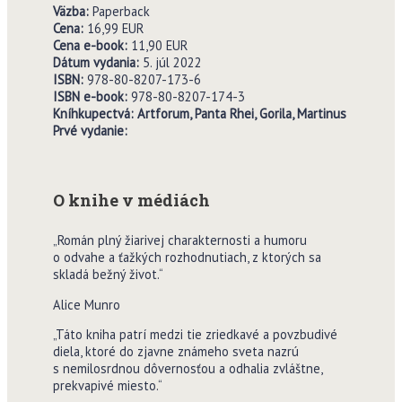
V
ä
zba:
Paperback
Cena:
16,99 EUR
Cena e-book:
11,90 EUR
Dátum vydania:
5. júl 2022
ISBN:
978-80-8207-173-6
ISBN e-book:
978-80-8207-174-3
Kníhkupectvá:
Artforum, Panta Rhei, Gorila,
Martinus
Prvé vydanie:
O knihe v médiách
„Román plný žiarivej charakternosti a humoru
o odvahe a ťažkých rozhodnutiach, z ktorých sa
skladá bežný život.“
Alice Munro
„Táto kniha patrí medzi tie zriedkavé a povzbudivé
diela, ktoré do zjavne známeho sveta nazrú
s nemilosrdnou dôvernosťou a odhalia zvláštne,
prekvapivé miesto.“