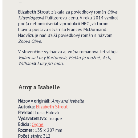
—
Elizabeth Strout
získala za poviedkový román
Olive
Kitteridgeová
Pulitzerovu cenu. V roku 2014 vznikol
podľa nehominiseriál v produkcii HBO, v ktorom
hlavnú postavu stvárnila Frances McDormand
.
Nadväzuje naň ďalší poviedkový román s názvom
Znova Olive
.
V slovenčine vychádza aj voľná románová tetralógia
Volám sa Lucy Bartonová
,
Všetko je možné
,
Ach,
William!
a
Lucy pri mori
.
Amy a Isabelle
Názov v origináli:
Amy and Isabelle
Autorka:
Elizabeth Strout
Preklad:
Lucia Halová
Vydavate
ľ
stvo:
Inaque
Edícia:
Cygne
Rozmer:
135 x 207 mm
Po
č
et strán
: 312