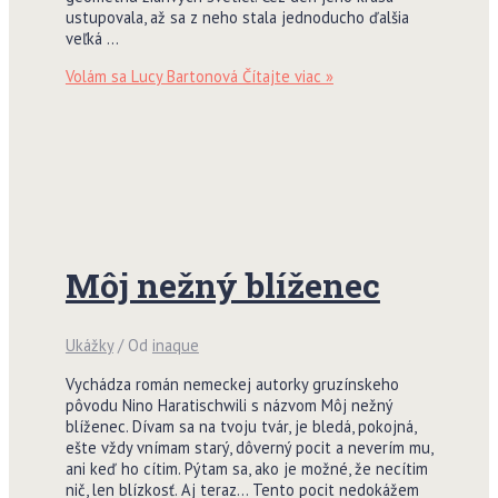
ustupovala, až sa z neho stala jednoducho ďalšia
veľká …
Volám sa Lucy Bartonová
Čítajte viac »
Môj nežný blíženec
Ukážky
/ Od
inaque
Vychádza román nemeckej autorky gruzínskeho
pôvodu Nino Haratischwili s názvom Môj nežný
blíženec. Dívam sa na tvoju tvár, je bledá, pokojná,
ešte vždy vnímam starý, dôverný pocit a neverím mu,
ani keď ho cítim. Pýtam sa, ako je možné, že necítim
nič, len blízkosť. Aj teraz… Tento pocit nedokážem