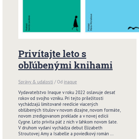
Privítajte leto s
obľúbenými knihami
Správy & udalosti
/ Od
inaque
Vydavateľstvo Inaque v roku 2022 oslavuje desať
rokov od svojho vzniku. Pri tejto príležitosti
vychádzajú limitované reedície viacerých
obľúbených titulov v novom dizajne, novom formáte,
novom zredigovanom preklade a v novej edícii
Cygne. Leto privíta päť z nich v ľahkom novom šate.
V druhom vydaní vychádza debut Elizabeth
Stroutovej Amy a Isabelle a poviedkový román …