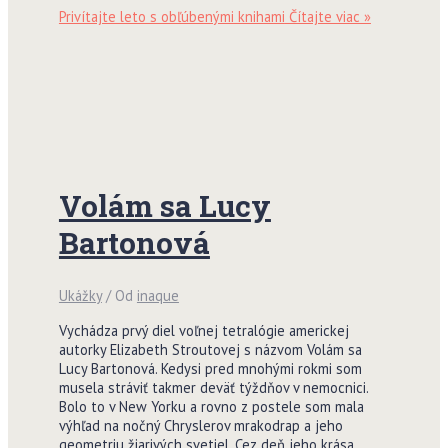
Privítajte leto s obľúbenými knihami
Čítajte viac »
Volám sa Lucy
Bartonová
Ukážky
/ Od
inaque
Vychádza prvý diel voľnej tetralógie americkej
autorky Elizabeth Stroutovej s názvom Volám sa
Lucy Bartonová. Kedysi pred mnohými rokmi som
musela stráviť takmer deväť týždňov v nemocnici.
Bolo to v New Yorku a rovno z postele som mala
výhľad na nočný Chryslerov mrakodrap a jeho
geometriu žiarivých svetiel. Cez deň jeho krása