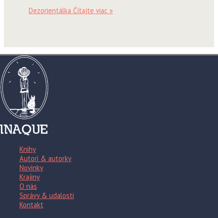
Dezorientálka
Čítajte viac »
Knihy
Autori & autorky
Novinky
Krajiny
O nás
Správy & udalosti
Kontakt