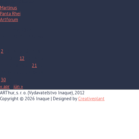
Kde nás nájdete?
Martinus
Panta Rhei
Artforum
máj 2022
Po
Ut
St
Št
Pi
So
Ne
1
2
3
4
5
6
7
8
9
10
11
12
13
14
15
16
17
18
19
20
21
22
23
24
25
26
27
28
29
30
31
« apr
jún »
ARThur, s. r. o. (Vydavateľstvo Inaque), 2012
Copyright © 2026
Inaque
| Designed by
Creativeplant