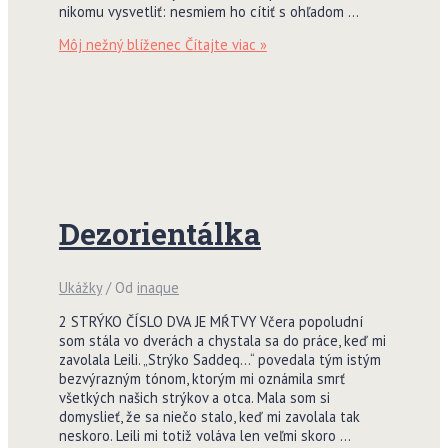
nikomu vysvetliť: nesmiem ho cítiť s ohľadom …
Môj nežný blíženec
Čítajte viac »
Dezorientálka
Ukážky
/ Od
inaque
2 STRÝKO ČÍSLO DVA JE MŔTVY Včera popoludní
som stála vo dverách a chystala sa do práce, keď mi
zavolala Leili. „Strýko Saddeq…“ povedala tým istým
bezvýrazným tónom, ktorým mi oznámila smrť
všetkých našich strýkov a otca. Mala som si
domyslieť, že sa niečo stalo, keď mi zavolala tak
neskoro. Leili mi totiž voláva len veľmi skoro …