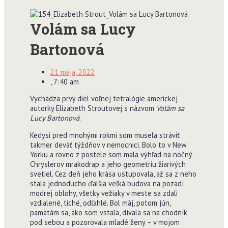
Volám sa Lucy
Bartonová
21 mája, 2022
,
7:40 am
Vychádza prvý diel voľnej tetralógie americkej
autorky Elizabeth Stroutovej s názvom
Volám sa
Lucy Bartonová
.
Kedysi pred mnohými rokmi som musela stráviť
takmer deväť týždňov v nemocnici. Bolo to v New
Yorku a rovno z postele som mala výhľad na nočný
Chryslerov mrakodrap a jeho geometriu žiarivých
svetiel. Cez deň jeho krása ustupovala, až sa z neho
stala jednoducho ďalšia veľká budova na pozadí
modrej oblohy, všetky vežiaky v meste sa zdali
vzdialené, tiché, odľahlé. Bol máj, potom jún,
pamätám sa, ako som vstala, dívala sa na chodník
pod sebou a pozorovala mladé ženy – v mojom