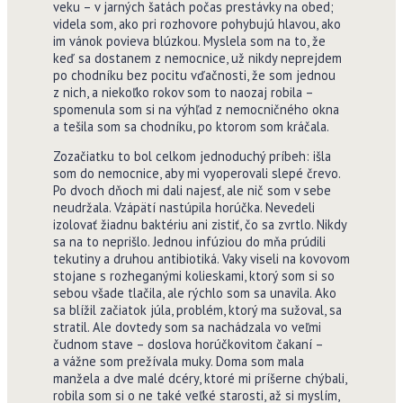
veku – v jarných šatách počas prestávky na obed;
videla som, ako pri rozhovore pohybujú hlavou, ako
im vánok povieva blúzkou. Myslela som na to, že
keď sa dostanem z nemocnice, už nikdy neprejdem
po chodníku bez pocitu vďačnosti, že som jednou
z nich, a niekoľko rokov som to naozaj robila –
spomenula som si na výhľad z nemocničného okna
a tešila som sa chodníku, po ktorom som kráčala.
Zozačiatku to bol celkom jednoduchý príbeh: išla
som do nemocnice, aby mi vyoperovali slepé črevo.
Po dvoch dňoch mi dali najesť, ale nič som v sebe
neudržala. Vzápätí nastúpila horúčka. Nevedeli
izolovať žiadnu baktériu ani zistiť, čo sa zvrtlo. Nikdy
sa na to neprišlo. Jednou infúziou do mňa prúdili
tekutiny a druhou antibiotiká. Vaky viseli na kovovom
stojane s rozheganými kolieskami, ktorý som si so
sebou všade tlačila, ale rýchlo som sa unavila. Ako
sa blížil začiatok júla, problém, ktorý ma sužoval, sa
stratil. Ale dovtedy som sa nachádzala vo veľmi
čudnom stave – doslova horúčkovitom čakaní –
a vážne som prežívala muky. Doma som mala
manžela a dve malé dcéry, ktoré mi príšerne chýbali,
robila som si o ne také veľké starosti, až si myslím,