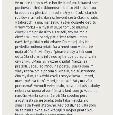
že mi pre to bolo ešte horšie. K môjmu lekárovi som
pociťovala silnú náklonnosť – bol to žid s dvojitou
bradou a na pleciach niesol nežný smútok; starých
rodičov a tri tety, ako raz hovoril sestričke, mu zabili
v táboroch; a mal manželku a štyri dospelé deti tu
v New Yorku – a myslím si, že tomuto milému
človeku ma prišlo ľúto a zariadil, aby ma moje
dievčatá – mali vtedy päť a šesť rokov – mohli
navštíviť, pokiaľ budú zdravé. Do mojej izby ich
priviedla rodinná priateľka a hneď som videla, že
majú ufúľané tváričky a špinavé vlasy, a tak som
odtlačila stojan s infúziou aj tie dve do sprchy, ale
ony zhíkli: „Mami, si hrozne chudá!“ Naozaj sa
preľakli. Sedeli so mnou na posteli, sušila som im
vlasy uterákom a potom si kreslili, ale sústredene,
čím myslím, že každú chvíľu nevykrikovali: „Mami,
mami, páči sa ti to? Mami, pozri, aké šaty má vília
princezná!“ Hovorili veľmi málo, hlavne mladšia akoby
nebola schopná otvoriť ústa, a keď som ju vzala do
náručia, všimla som si, že otrčila spodnú peru
a roztriasla sa jej brada; bola taká maličká, no
snažila sa tváriť statočne. Keď odišli, nedívala som
sa za nimi z okna, ako kráčajú s mojou priateľkou,
ktorá ich priviedla a sama nemá deti.