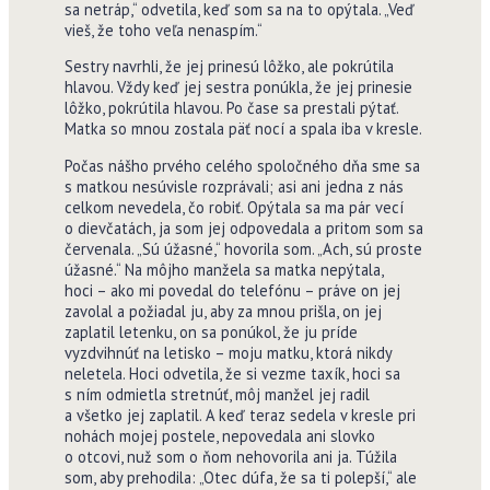
sa netráp,“ odvetila, keď som sa na to opýtala. „Veď
vieš, že toho veľa nenaspím.“
Sestry navrhli, že jej prinesú lôžko, ale pokrútila
hlavou. Vždy keď jej sestra ponúkla, že jej prinesie
lôžko, pokrútila hlavou. Po čase sa prestali pýtať.
Matka so mnou zostala päť nocí a spala iba v kresle.
Počas nášho prvého celého spoločného dňa sme sa
s matkou nesúvisle rozprávali; asi ani jedna z nás
celkom nevedela, čo robiť. Opýtala sa ma pár vecí
o dievčatách, ja som jej odpovedala a pritom som sa
červenala. „Sú úžasné,“ hovorila som. „Ach, sú proste
úžasné.“ Na môjho manžela sa matka nepýtala,
hoci – ako mi povedal do telefónu – práve on jej
zavolal a požiadal ju, aby za mnou prišla, on jej
zaplatil letenku, on sa ponúkol, že ju príde
vyzdvihnúť na letisko – moju matku, ktorá nikdy
neletela. Hoci odvetila, že si vezme taxík, hoci sa
s ním odmietla stretnúť, môj manžel jej radil
a všetko jej zaplatil. A keď teraz sedela v kresle pri
nohách mojej postele, nepovedala ani slovko
o otcovi, nuž som o ňom nehovorila ani ja. Túžila
som, aby prehodila: „Otec dúfa, že sa ti polepší,“ ale