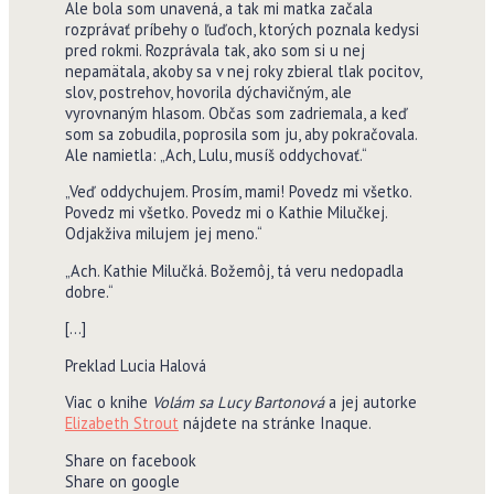
Ale bola som unavená, a tak mi matka začala
rozprávať príbehy o ľuďoch, ktorých poznala kedysi
pred rokmi. Rozprávala tak, ako som si u nej
nepamätala, akoby sa v nej roky zbieral tlak pocitov,
slov, postrehov, hovorila dýchavičným, ale
vyrovnaným hlasom. Občas som zadriemala, a keď
som sa zobudila, poprosila som ju, aby pokračovala.
Ale namietla: „Ach, Lulu, musíš oddychovať.“
„Veď oddychujem. Prosím, mami! Povedz mi všetko.
Povedz mi všetko. Povedz mi o Kathie Milučkej.
Odjakživa milujem jej meno.“
„Ach. Kathie Milučká. Božemôj, tá veru nedopadla
dobre.“
[…]
Preklad Lucia Halová
Viac o knihe
Volám sa Lucy Bartonová
a jej autorke
Elizabeth Strout
nájdete na stránke Inaque.
Share on facebook
Share on google