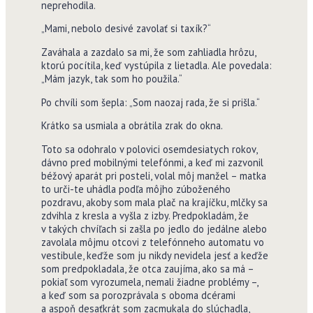
neprehodila.
„Mami, nebolo desivé zavolať si taxík?“
Zaváhala a zazdalo sa mi, že som zahliadla hrôzu,
ktorú pocítila, keď vystúpila z lietadla. Ale povedala:
„Mám jazyk, tak som ho použila.“
Po chvíli som šepla: „Som naozaj rada, že si prišla.“
Krátko sa usmiala a obrátila zrak do okna.
Toto sa odohralo v polovici osemdesiatych rokov,
dávno pred mobilnými telefónmi, a keď mi zazvonil
béžový aparát pri posteli, volal môj manžel – matka
to urči-te uhádla podľa môjho zúboženého
pozdravu, akoby som mala plač na krajíčku, mlčky sa
zdvihla z kresla a vyšla z izby. Predpokladám, že
v takých chvíľach si zašla po jedlo do jedálne alebo
zavolala môjmu otcovi z telefónneho automatu vo
vestibule, keďže som ju nikdy nevidela jesť a keďže
som predpokladala, že otca zaujíma, ako sa má –
pokiaľ som vyrozumela, nemali žiadne problémy –,
a keď som sa porozprávala s oboma dcérami
a aspoň desaťkrát som zacmukala do slúchadla,