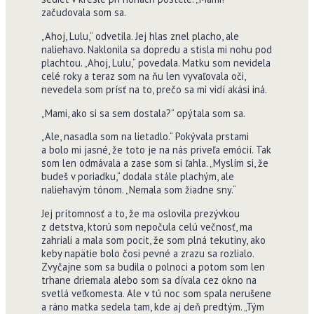
začudovala som sa.
„Ahoj, Lulu,“ odvetila. Jej hlas znel placho, ale
naliehavo. Naklonila sa dopredu a stisla mi nohu pod
plachtou. „Ahoj, Lulu,“ povedala. Matku som nevidela
celé roky a teraz som na ňu len vyvaľovala oči,
nevedela som prísť na to, prečo sa mi vidí akási iná.
„Mami, ako si sa sem dostala?“ opýtala som sa.
„Ale, nasadla som na lietadlo.“ Pokývala prstami
a bolo mi jasné, že toto je na nás priveľa emócií. Tak
som len odmávala a zase som si ľahla. „Myslím si, že
budeš v poriadku,“ dodala stále plachým, ale
naliehavým tónom. „Nemala som žiadne sny.“
Jej prítomnosť a to, že ma oslovila prezývkou
z detstva, ktorú som nepočula celú večnosť, ma
zahriali a mala som pocit, že som plná tekutiny, ako
keby napätie bolo čosi pevné a zrazu sa rozlialo.
Zvyčajne som sa budila o polnoci a potom som len
trhane driemala alebo som sa dívala cez okno na
svetlá veľkomesta. Ale v tú noc som spala nerušene
a ráno matka sedela tam, kde aj deň predtým. „Tým