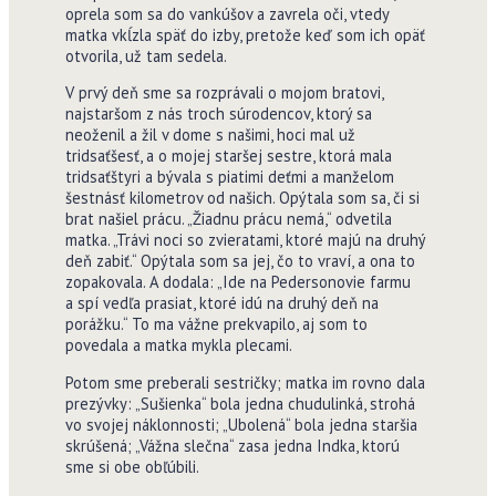
oprela som sa do vankúšov a zavrela oči, vtedy
matka vkĺzla späť do izby, pretože keď som ich opäť
otvorila, už tam sedela.
V prvý deň sme sa rozprávali o mojom bratovi,
najstaršom z nás troch súrodencov, ktorý sa
neoženil a žil v dome s našimi, hoci mal už
tridsaťšesť, a o mojej staršej sestre, ktorá mala
tridsaťštyri a bývala s piatimi deťmi a manželom
šestnásť kilometrov od našich. Opýtala som sa, či si
brat našiel prácu. „Žiadnu prácu nemá,“ odvetila
matka. „Trávi noci so zvieratami, ktoré majú na druhý
deň zabiť.“ Opýtala som sa jej, čo to vraví, a ona to
zopakovala. A dodala: „Ide na Pedersonovie farmu
a spí vedľa prasiat, ktoré idú na druhý deň na
porážku.“ To ma vážne prekvapilo, aj som to
povedala a matka mykla plecami.
Potom sme preberali sestričky; matka im rovno dala
prezývky: „Sušienka“ bola jedna chudulinká, strohá
vo svojej náklonnosti; „Ubolená“ bola jedna staršia
skrúšená; „Vážna slečna“ zasa jedna Indka, ktorú
sme si obe obľúbili.