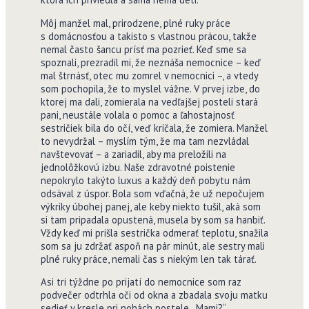
Môj manžel mal, prirodzene, plné ruky práce
s domácnosťou a takisto s vlastnou prácou, takže
nemal často šancu prísť ma pozrieť. Keď sme sa
spoznali, prezradil mi, že neznáša nemocnice – keď
mal štrnásť, otec mu zomrel v nemocnici –, a vtedy
som pochopila, že to myslel vážne. V prvej izbe, do
ktorej ma dali, zomierala na vedľajšej posteli stará
pani, neustále volala o pomoc a ľahostajnosť
sestričiek bila do očí, veď kričala, že zomiera. Manžel
to nevydržal – myslím tým, že ma tam nezvládal
navštevovať – a zariadil, aby ma preložili na
jednolôžkovú izbu. Naše zdravotné poistenie
nepokrylo takýto luxus a každý deň pobytu nám
odsával z úspor. Bola som vďačná, že už nepočujem
výkriky úbohej panej, ale keby niekto tušil, aká som
si tam pripadala opustená, musela by som sa hanbiť.
Vždy keď mi prišla sestrička odmerať teplotu, snažila
som sa ju zdržať aspoň na pár minút, ale sestry mali
plné ruky práce, nemali čas s niekým len tak tárať.
Asi tri týždne po prijatí do nemocnice som raz
podvečer odtrhla oči od okna a zbadala svoju matku
sedieť v kresle pri nohách postele. „Mami?“