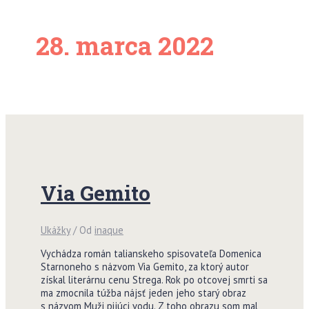
28. marca 2022
Via Gemito
Ukážky
/ Od
inaque
Vychádza román talianskeho spisovateľa Domenica
Starnoneho s názvom Via Gemito, za ktorý autor
získal literárnu cenu Strega. Rok po otcovej smrti sa
ma zmocnila túžba nájsť jeden jeho starý obraz
s názvom Muži pijúci vodu. Z toho obrazu som mal