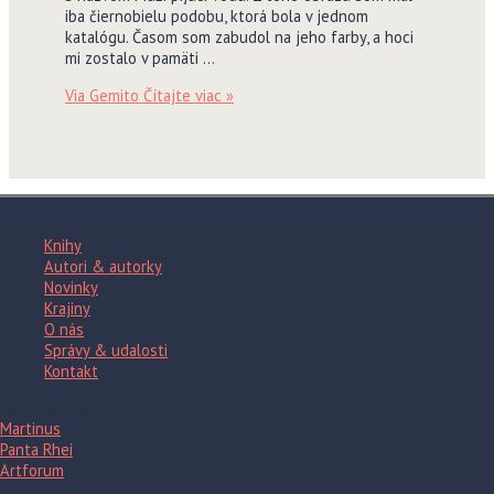
iba čiernobielu podobu, ktorá bola v jednom
katalógu. Časom som zabudol na jeho farby, a hoci
mi zostalo v pamäti …
Via Gemito
Čítajte viac »
Knihy
Autori & autorky
Novinky
Krajiny
O nás
Správy & udalosti
Kontakt
Kde nás nájdete?
Martinus
Panta Rhei
Artforum