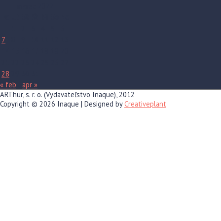
marec 2022
Po
Ut
St
Št
Pi
So
Ne
1
2
3
4
5
6
7
8
9
10
11
12
13
14
15
16
17
18
19
20
21
22
23
24
25
26
27
28
29
30
31
« feb
apr »
ARThur, s. r. o. (Vydavateľstvo Inaque), 2012
Copyright © 2026
Inaque
| Designed by
Creativeplant