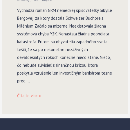
Vychádza román GRM nemeckej spisovateľky Sibylle
Bergovej, za ktorý dostala Schweizer Buchpreis.
Milénium Začalo sa mizerne. Neexistovala žiadna
systémová chyba Y2K. Nenastala žiadna poondiata
katastrofa. Pritom sa obyvatelia západného sveta
tešili, že sa po nekonečne nezáživných
deväťdesiatych rokoch konečne niečo stane. Niečo,
čo nebude súvisieť s finančnou krízou, ktorá
poskytla vzrušenie len investičným bankárom tesne
pred …
GRM
Čítajte viac »