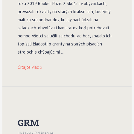
roku 2019 Booker Prize. 2 Skúšali v obývačkách,
prevážali rekvizity na starých kraksniach, kostýmy
mali zo secondhandov, kulisy nachádzali na
skládkach, obvolávali kamarátov, keď potrebovali
pomoc, všetci sa učili za chodu, ad hoc, spájalo ich
topísali žiadosti o granty na starých písacích
strojoch s chýbajúcimi …
Dievča,
Čítajte viac »
žena,
iné
GRM
Ukážky
/ Od
inaque