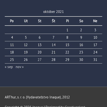
október 2021
Po
Ut
St
Št
Pi
So
Ne
1
2
3
4
5
6
7
8
9
10
11
12
13
14
15
16
17
18
19
20
21
22
23
24
25
26
27
28
29
30
31
« sep
nov »
ARThur, s. r. o. (Vydavateľstvo Inaque), 2012