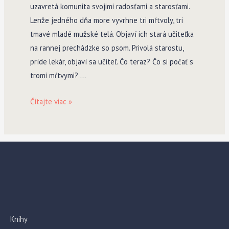
uzavretá komunita svojimi radosťami a starosťami.
Lenže jedného dňa more vyvrhne tri mŕtvoly, tri
tmavé mladé mužské telá. Objaví ich stará učiteľka
na rannej prechádzke so psom. Privolá starostu,
príde lekár, objaví sa učiteľ. Čo teraz? Čo si počať s
tromi mŕtvymi? …
Súostrovie
Čítajte viac »
psa
Knihy