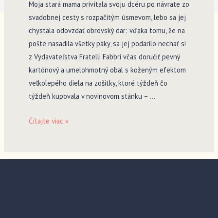
Moja stará mama privítala svoju dcéru po návrate zo
svadobnej cesty s rozpačitým úsmevom, lebo sa jej
chystala odovzdať obrovský dar: vďaka tomu, že na
pošte nasadila všetky páky, sa jej podarilo nechať si
z Vydavateľstva Fratelli Fabbri včas doručiť pevný
kartónový a umelohmotný obal s koženým efektom
veľkolepého diela na zošitky, ktoré týždeň čo
týždeň kupovala v novinovom stánku – …
Encyklopédia
Čítajte viac »
ženy