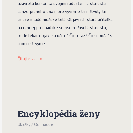
uzavretá komunita svojimi radosťami a starosťami.
Lenže jedného dňa more vyvrhne tri mŕtvoly, tri
tmavé mladé mužské telá. Objaví ich stará učiteľka
na rannej prechádzke so psom. Privolá starostu,
príde lekár, objaví sa učiteľ. Čo teraz? Čo si počať s
tromi mŕtvymi? …
Súostrovie
Čítajte viac »
psa
Encyklopédia ženy
Ukážky
/ Od
inaque