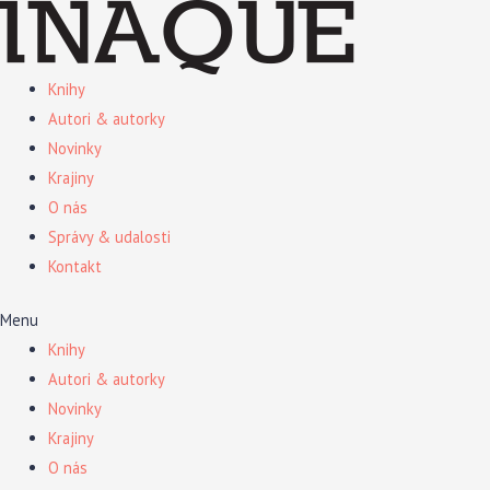
Preskočiť
na
obsah
Knihy
Autori & autorky
Novinky
Krajiny
O nás
Správy & udalosti
Kontakt
Menu
Knihy
Autori & autorky
Novinky
Krajiny
O nás