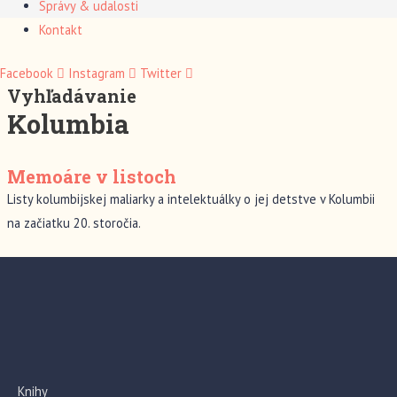
Správy & udalosti
Kontakt
Facebook
Instagram
Twitter
Vyhľadávanie
Kolumbia
Memoáre v listoch
Listy kolumbijskej maliarky a intelektuálky o jej detstve v Kolumbii
na začiatku 20. storočia.
Knihy