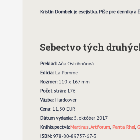
Kristin Dombek je esejistka. Píše pre denníky a 
Sebectvo tých druhýc
Preklad:
Aňa
Ostrihoňová
Edícia:
La Pomme
Rozmer:
110 x 167 mm
Po
č
et strán:
176
V
ä
zba:
Hardcover
Cena:
11,50 EUR
Dátum vydania:
5. október 2017
Kníhkupectvá:
Martinus
,
Artforum
,
Panta Rhei
,
G
ISBN:
978-80-89737-67-3