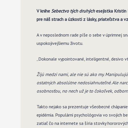
V knihe
Sebectvo tých druhých
esejistka Kristin
pre náš strach a úzkosti z lásky, priateľstva a
A v neposlednom rade píše o sebe v úprimnej sn
uspokojivejšiemu životu.
„Dokonale vypointované, inteligentné, desivo v
Žijú medzi nami, ale nie sú ako my. Manipulujú
ostatných absolútne nedosiahnuteľné. Ale narci
osobnosťou, no nech už je to čokoľvek, odborn
Takto nejako sa prezentuje všeobecné chápanie 
epidémia. Populárni psychológovia vo svojich be
zatiaľ čo na internete sa šíria stovky hororových