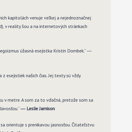
mich kapitolách venuje veľkej a nejednoznačnej
, v reality šou a na internetových stránkach
y egoizmus úžasná esejistka Kristin Dombek.“ ―
esejistiek našich čias. Jej texty sú vždy
aku v metre. A som za to vďačná, pretože som sa
davosťou.“
― Leslie Jamison
 sa orientuje s prenikavou jasnosťou. Čitateľstvu