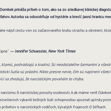
 Dombek prináša príbeh o tom, ako sa zo zriedkavej klinickej diagnó
 vzťahov. Autorka sa odosobňuje od hystérie a kreslí jasnú hranicu 
ahe nájsť cestu von zo začarovaného kruhu strachu a obvinení, ktor
tipné.“
―
Jennifer Schuessler,
New York Times
, klamú, podvádzajú a kradnú. Sú neodolateľne šarmantní a všestran
stickí ľudia sú prázdni. Nikto presne nevie, čím sú naplnení všet
íci sa zhodujú, že narcistickým povahám to chýba.
narcizmu či narcistickej poruchy osobnosti. A ak máme veriť článko
stselleroch vybavili bežných ľudí schopnosťou spoznať upírsky poten
 príbehov o narcistických rodičoch, bývalých frajeroch či šéfkach.