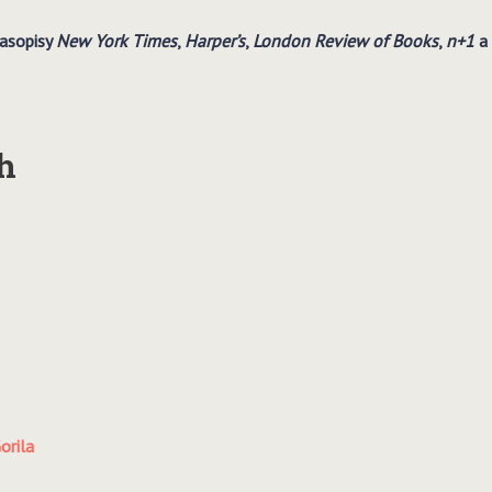
časopisy
New York Times
,
Harper’s
,
London Review of Books
,
n+1
a
h
orila