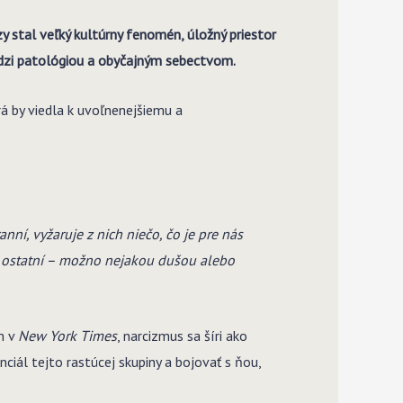
zy stal veľký kultúrny fenomén, úložný priestor
medzi patológiou a obyčajným sebectvom.
á by viedla k uvoľnenejšiemu a
ní, vyžaruje z nich niečo, čo je pre nás
ci ostatní – možno nejakou dušou alebo
m v
New York Times
, narcizmus sa šíri ako
ciál tejto rastúcej skupiny a bojovať s ňou,