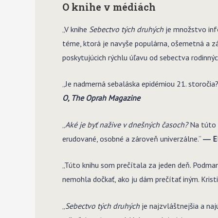
O knihe v médiách
„V knihe
Sebectvo tých druhých
je množstvo info
téme, ktorá je navyše populárna, ošemetná a zá
poskytujúcich rýchlu úľavu od sebectva rodinný
„Je nadmerná sebaláska epidémiou 21. storočia?
O, The Oprah Magazine
„
Aké je byť nažive v dnešných časoch?
Na túto o
erudované, osobné a zároveň univerzálne.“
― E
„Túto knihu som prečítala za jeden deň. Podman
nemohla dočkať, ako ju dám prečítať iným. Kri
„
Sebectvo tých druhých
je najzvláštnejšia a na