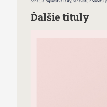
odhaľuje tajomstvá lásky, nenávisti, internetu, 
Ďalšie tituly