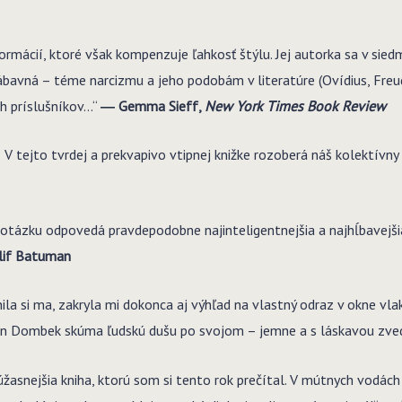
rmácií, ktoré však kompenzuje ľahkosť štýlu. Jej autorka sa v sied
bavná – téme narcizmu a jeho podobám v literatúre (Ovídius, Freud)
ch príslušníkov…“
― Gemma Sieff,
New York Times Book Review
 V tejto tvrdej a prekvapivo vtipnej knižke rozoberá náš kolektívn
tázku odpovedá pravdepodobne najinteligentnejšia a najhĺbavejšia z 
lif Batuman
ila si ma, zakryla mi dokonca aj výhľad na vlastný odraz v okne vl
stin Dombek skúma ľudskú dušu po svojom – jemne a s láskavou zve
júžasnejšia kniha, ktorú som si tento rok prečítal. V mútnych vodách