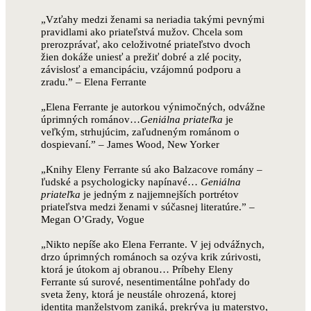
„Vzťahy medzi ženami sa neriadia takými pevnými
pravidlami ako priateľstvá mužov. Chcela som
prerozprávať, ako celoživotné priateľstvo dvoch
žien dokáže uniesť a prežiť dobré a zlé pocity,
závislosť a emancipáciu, vzájomnú podporu a
zradu.” – Elena Ferrante
„Elena Ferrante je autorkou výnimočných, odvážne
úprimných románov…
Geniálna priateľka
je
veľkým, strhujúcim, zaľudneným románom o
dospievaní.” – James Wood, New Yorker
„Knihy Eleny Ferrante sú ako Balzacove romány –
ľudské a psychologicky napínavé…
Geniálna
priateľka
je jedným z najjemnejších portrétov
priateľstva medzi ženami v súčasnej literatúre.” –
Megan O’Grady, Vogue
„Nikto nepíše ako Elena Ferrante. V jej odvážnych,
drzo úprimných románoch sa ozýva krik zúrivosti,
ktorá je útokom aj obranou… Príbehy Eleny
Ferrante sú surové, nesentimentálne pohľady do
sveta ženy, ktorá je neustále ohrozená, ktorej
identita manželstvom zaniká, prekrýva ju materstvo,