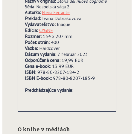
Názov v origináli:
Storia del nuovo cognome
Séria:
Neapolská sága 2
Autorka:
Elena Ferrante
Preklad
:
Ivana Dobrakovová
Vydavateľstvo:
Inaque
Edícia:
CYGNE
Rozmer:
134 x 207 mm
Počet strán:
400
Väzba:
Hardcover
Dátum vydania:
7. február 2023
Odporúčaná cena:
19,99 EUR
Cena e-book
: 13,99 EUR
ISBN:
978-80-8207-184-2
ISBN E-book:
978-80-8207-185-9
Predchádzajúce vydania:
O knihe v médiách