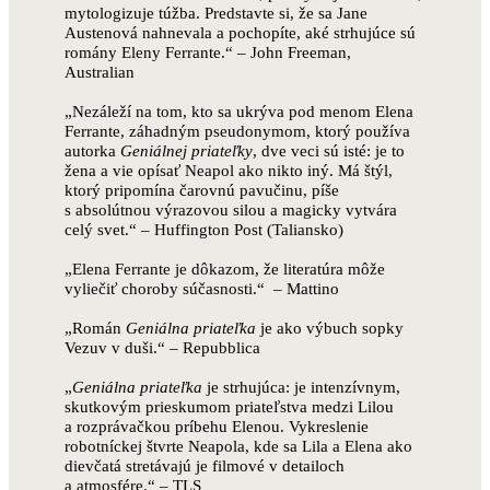
mytologizuje túžba. Predstavte si, že sa Jane
Austenová nahnevala a pochopíte, aké strhujúce sú
romány Eleny Ferrante.“ – John Freeman,
Australian
„Nezáleží na tom, kto sa ukrýva pod menom Elena
Ferrante, záhadným pseudonymom, ktorý používa
autorka
Geniálnej priateľky
, dve veci sú isté: je to
žena a vie opísať Neapol ako nikto iný. Má štýl,
ktorý pripomína čarovnú pavučinu, píše
s absolútnou výrazovou silou a magicky vytvára
celý svet.“ – Huffington Post (Taliansko)
„Elena Ferrante je dôkazom, že literatúra môže
vyliečiť choroby súčasnosti.“ – Mattino
„Román
Geniálna priateľka
je ako výbuch sopky
Vezuv v duši.“ – Repubblica
„
Geniálna priateľka
je strhujúca: je intenzívnym,
skutkovým prieskumom priateľstva medzi Lilou
a rozprávačkou príbehu Elenou. Vykreslenie
robotníckej štvrte Neapola, kde sa Lila a Elena ako
dievčatá stretávajú je filmové v detailoch
a atmosfére.“ – TLS