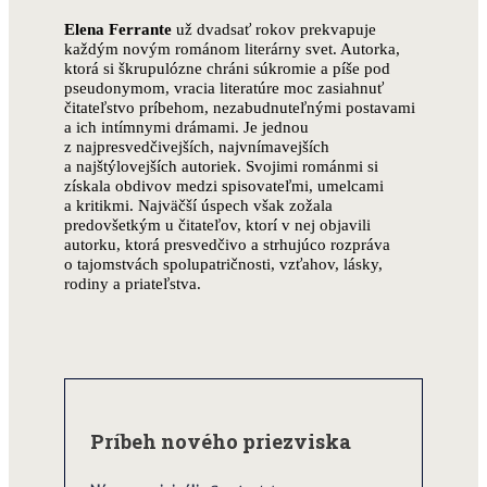
Elena Ferrante
už dvadsať rokov prekvapuje
každým novým románom literárny svet. Autorka,
ktorá si škrupulózne chráni súkromie a píše pod
pseudonymom, vracia literatúre moc zasiahnuť
čitateľstvo príbehom, nezabudnuteľnými postavami
a ich intímnymi drámami. Je jednou
z najpresvedčivejších, najvnímavejších
a najštýlovejších autoriek. Svojimi románmi si
získala obdivov medzi spisovateľmi, umelcami
a kritikmi. Najväčší úspech však zožala
predovšetkým u čitateľov, ktorí v nej objavili
autorku, ktorá presvedčivo a strhujúco rozpráva
o tajomstvách spolupatričnosti, vzťahov, lásky,
rodiny a priateľstva.
Príbeh nového priezviska