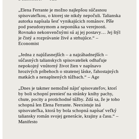
„Elena Ferrante je možno najlepšou súčasnou
spisovateľkou, o ktorej ste nikdy nepočuli. Talianska
autorka napísala šesť vynikajúcich románov. Píše
pod pseudonymom a neponúka sa verejnosti.
Rovnako nekonvenčnými sú aj jej postavy… Jej štýl
je čistý a rozprávanie živé a strhujúce.“ –
Economist
„Jedna z najúžasnejších – a najzáhadnejších –
súčasných talianskych spisovateliek odhaľuje
nepokojný vnútorný život žien v napínavo
hrozivých príbehoch o stratenej láske, ľahostajných
matkách a nenaplnených túžbach.“ – Age
„Dnes je takmer nemožné nájsť spisovateľov, ktorí
by boli schopní preniesť na stránky knihy pachy,
chute, pocity a protichodné túžby. Zdá sa, že je toho
schopná len Elena Ferrante. Neexistuje iná
spisovateľka, ktorá by bola schopná napísať veľký
taliansky román svojej generácie, krajiny a času.“ –
Manifesto