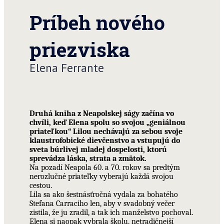
Príbeh nového
priezviska
Elena Ferrante
Druhá kniha z Neapolskej ságy začína vo
chvíli, keď Elena spolu so svojou „geniálnou
priateľkou“ Lilou nechávajú za sebou svoje
klaustrofobické dievčenstvo a vstupujú do
sveta búrlivej mladej dospelosti, ktorú
sprevádza láska, strata a zmätok.
Na pozadí Neapola 60. a 70. rokov sa predtým
nerozlučné priateľky vyberajú každá svojou
cestou.
Lila sa ako šestnásťročná vydala za bohatého
Stefana Carraciho len, aby v svadobný večer
zistila, že ju zradil, a tak ich manželstvo pochoval.
Elena si naopak vybrala školu, netradičnejší