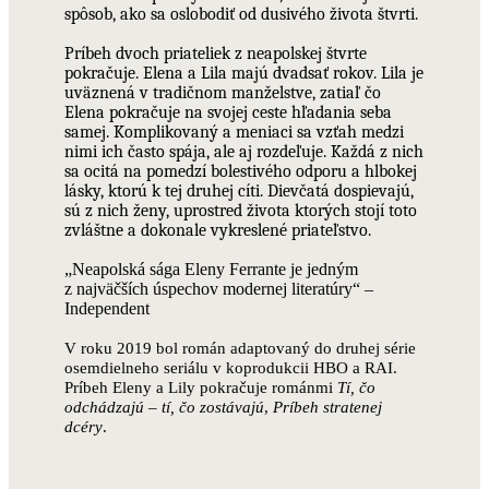
spôsob, ako sa oslobodiť od dusivého života štvrti.
Príbeh dvoch priateliek z neapolskej štvrte
pokračuje. Elena a Lila majú dvadsať rokov. Lila je
uväznená v tradičnom manželstve, zatiaľ čo
Elena pokračuje na svojej ceste hľadania seba
samej. Komplikovaný a meniaci sa vzťah medzi
nimi ich často spája, ale aj rozdeľuje. Každá z nich
sa ocitá na pomedzí bolestivého odporu a hlbokej
lásky, ktorú k tej druhej cíti. Dievčatá dospievajú,
sú z nich ženy, uprostred života ktorých stojí toto
zvláštne a dokonale vykreslené priateľstvo.
„Neapolská sága Eleny Ferrante je jedným
z najväčších úspechov modernej literatúry“ –
Independent
V roku 2019 bol román adaptovaný do druhej série
osemdielneho seriálu v koprodukcii HBO a RAI.
Príbeh Eleny a Lily pokračuje románmi
Tí, čo
odchádzajú – tí, čo zostávajú
,
Príbeh stratenej
dcéry
.