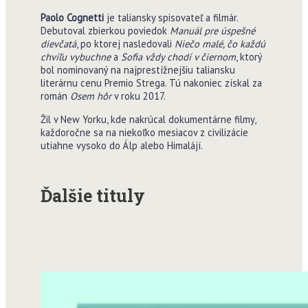
Paolo Cognetti
je taliansky spisovateľ a filmár.
Debutoval zbierkou poviedok
Manuál pre úspešné
dievčatá
, po ktorej nasledovali
Niečo malé, čo každú
chvíľu vybuchne
a
Sofia vždy chodí v čiernom
, ktorý
bol nominovaný na najprestížnejšiu taliansku
literárnu cenu Premio Strega. Tú nakoniec získal za
román
Osem hôr
v roku 2017.
Žil v New Yorku, kde nakrúcal dokumentárne filmy,
každoročne sa na niekoľko mesiacov z civilizácie
utiahne vysoko do Álp alebo Himalájí.
Ďalšie tituly