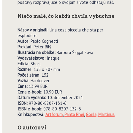
postavy rozprávajúce o svojom živote odhaľujú náš.
Niečo malé, čo každú chvíľu vybuchne
Názov v origináli:
Una cosa piccola che sta per
esplodere
Autor:
Paolo Cognetti
Preklad:
Peter Bilý
Ilustrácia na obálke:
Barbora Šajgalíková
Vydavate
ľ
stvo:
Inaque
Edícia:
Short
Rozmer:
135 x 207 mm
Po
č
et strán
: 152
V
ä
zba:
Hardcover
Cena:
13,99 EUR
Cena e-book:
10,90 EUR
Dátum vydania:
10. december 2021
ISBN:
978-80-8207-131-6
ISBN e-book:
978-80-8207-132-3
Kníhkupectvá:
Artforum
,
Panta Rhei
,
Gorila
,
Martinus
O autorovi