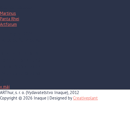
Kde nás nájdete?
Martinus
Panta Rhei
Artforum
august 2026
Po
Ut
St
Št
Pi
So
Ne
1
2
3
4
5
6
7
8
9
10
11
12
13
14
15
16
17
18
19
20
21
22
23
24
25
26
27
28
29
30
31
« máj
ARThur, s. r. o. (Vydavateľstvo Inaque), 2012
Copyright © 2026
Inaque
| Designed by
Creativeplant