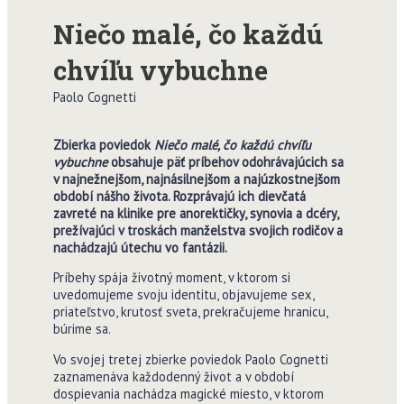
Niečo malé, čo každú
chvíľu vybuchne
Paolo Cognetti
Zbierka poviedok
Niečo malé, čo každú chvíľu
vybuchne
obsahuje päť príbehov odohrávajúcich sa
v najnežnejšom, najnásilnejšom a najúzkostnejšom
období nášho života. Rozprávajú ich dievčatá
zavreté na klinike pre anorektičky, synovia a dcéry,
prežívajúci v troskách manželstva svojich rodičov a
nachádzajú útechu vo fantázii.
Príbehy spája životný moment, v ktorom si
uvedomujeme svoju identitu, objavujeme sex,
priateľstvo, krutosť sveta, prekračujeme hranicu,
búrime sa.
Vo svojej tretej zbierke poviedok Paolo Cognetti
zaznamenáva každodenný život a v období
dospievania nachádza magické miesto, v ktorom