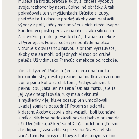
Musela sa krotiť, pretože ak by si chcela vydobyť
svoje, rozhovor by nabral úplne iné obrátky. A tak
pokračovala len v myšlienkach: Brúsite si zuby,
pretože to tu chcete predať. Akoby vám nestačili
výnosy z polí, každý mesiac vám z nich niečo kvapne.
Bandiniovci pošlú peniaze na účet a ako šibnutím
čarovného prútika je všetko fuč, stratia sa niekde
v Pyrenejach. Robíte scény pri pohľade na otca
v truhle s obviazanou hlavou, a pritom vyratúvate,
akoby ste sa mohli od jedných Vianoc po druhé
pelešiť. Už vidím, ako Francúzik mekoce od rozkoše.
Zostali týždeň. Počas lúčenia dcéra opäť ronila
krokodílie slzy, desilo ju zanechať matku v mizernom
dome pánu Bohu za chrbtom. „Prichystali sme ti
peknú izbu, čaká len na teba.“ Objala matku, ale tá
jej výlev neopätovala, ruky mala ovisnuté
a myšlienky v jej hlave odstup len umocňovali:
„Nádej zomiera posledná!“ Potom sa sklonila
k deťom. Akoby otcovi z oka vypadli: boli blonďaví
a mĺkvi. Nikdy sa nedokázali pozrieť babke priamo do
očí. Uvoľnili sa, až keď sa blížil čas odchodu. „To sme
ale dopadli,“ zaševelila si pre seba Nives a vtisla
vnúčatám dve pusy na hlavy zaliate jarným slnkom.