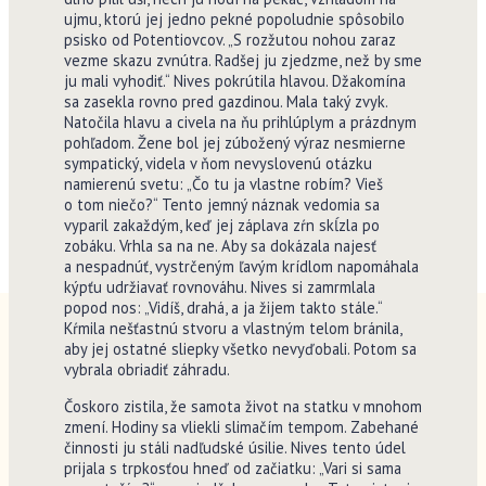
ujmu, ktorú jej jedno pekné popoludnie spôsobilo
psisko od Potentiovcov. „S rozžutou nohou zaraz
vezme skazu zvnútra. Radšej ju zjedzme, než by sme
ju mali vyhodiť.“ Nives pokrútila hlavou. Džakomína
sa zasekla rovno pred gazdinou. Mala taký zvyk.
Natočila hlavu a civela na ňu prihlúplym a práz­dnym
pohľadom. Žene bol jej zúbožený výraz nesmierne
sympatický, videla v ňom nevyslovenú otázku
namierenú svetu: „Čo tu ja vlastne robím? Vieš
o tom niečo?“ Tento jemný náznak vedomia sa
vyparil zakaždým, keď jej záplava zŕn skĺzla po
zobáku. Vrhla sa na ne. Aby sa dokázala najesť
a nespadnúť, vystrčeným ľavým krídlom napomáhala
kýpťu udržiavať rovnováhu. Nives si zamrmlala
popod nos: „Vidíš, drahá, a ja žijem takto stále.“
Kŕmila nešťastnú stvoru a vlastným telom bránila,
aby jej ostatné sliepky všetko nevyďobali. Potom sa
vybrala obriadiť záhradu.
Čoskoro zistila, že samota život na statku v mnohom
zmení. Hodiny sa vliekli slimačím tempom. Zabehané
činnosti ju stáli nadľudské úsilie. Nives tento údel
prijala s trpkosťou hneď od začiatku: „Vari si sama