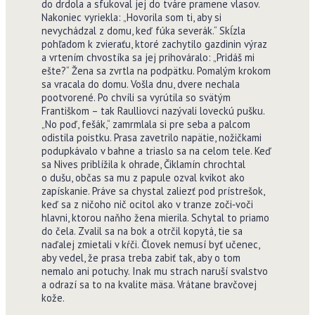
do drdola a sfukoval jej do tváre pramene vlasov.
Nakoniec vyriekla: „Hovorila som ti, aby si
nevychádzal z domu, keď fúka severák.“ Skĺzla
pohľadom k zvieraťu, ktoré zachytilo gazdinin výraz
a vrtením chvostíka sa jej prihováralo: „Pridáš mi
ešte?“ Žena sa zvrtla na podpätku. Pomalým krokom
sa vracala do domu. Vošla dnu, dvere nechala
pootvorené. Po chvíli sa vyrútila so svätým
Františkom – tak Raulliovci nazývali loveckú pušku.
„No poď, fešák,“ zamrmlala si pre seba a palcom
odistila poistku. Prasa zavetrilo napätie, nožičkami
podupkávalo v bahne a triaslo sa na celom tele. Keď
sa Nives priblížila k ohrade, Čiklamín chrochtal
o dušu, občas sa mu z papule ozval kvikot ako
zapískanie. Práve sa chystal zaliezť pod prístrešok,
keď sa z ničoho nič ocitol ako v tranze zoči­‑voči
hlavni, ktorou naňho žena mierila. Schytal to priamo
do čela. Zvalil sa na bok a otrčil kopytá, tie sa
naďalej zmietali v kŕči. Človek nemusí byť učenec,
aby vedel, že prasa treba zabiť tak, aby o tom
nemalo ani potuchy. Inak mu strach naruší svalstvo
a odrazí sa to na kvalite mäsa. Vrátane bravčovej
kože.