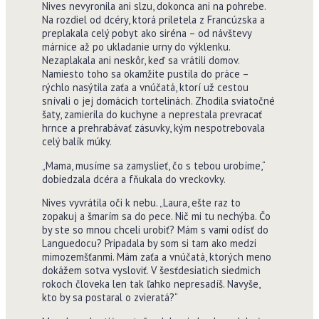
Nives nevyronila ani slzu, dokonca ani na pohrebe.
Na rozdiel od dcéry, ktorá priletela z Francúzska a
preplakala celý pobyt ako siréna – od návštevy
márnice až po ukladanie urny do výklenku.
Nezaplakala ani neskôr, keď sa vrátili domov.
Namiesto toho sa okamžite pustila do práce –
rýchlo nasýtila zaťa a vnúčatá, ktorí už cestou
snívali o jej domácich tortelinách. Zhodila sviatočné
šaty, zamierila do kuchyne a neprestala prevracať
hrnce a prehrabávať zásuvky, kým nespotrebovala
celý balík múky.
„Mama, musíme sa zamyslieť, čo s tebou urobíme,“
dobiedzala dcéra a fňukala do vreckovky.
Nives vyvrátila oči k nebu. „Laura, ešte raz to
zopakuj a šmarím sa do pece. Nič mi tu nechýba. Čo
by ste so mnou chceli urobiť? Mám s vami odísť do
Languedocu? Pripadala by som si tam ako medzi
mimozem­šťanmi. Mám zaťa a vnúčatá, ktorých meno
dokážem sotva vysloviť. V šesťdesiatich siedmich
rokoch človeka len tak ľahko nepresadíš. Navyše,
kto by sa postaral o zvieratá?“