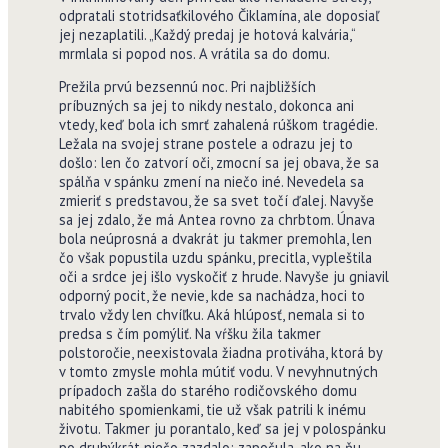
odpratali stotridsaťkilového Čiklamína, ale doposiaľ
jej nezaplatili. „Každý predaj je hotová kalvária,“
mrmlala si popod nos. A vrátila sa do domu.
Prežila prvú bezsennú noc. Pri najbližších
príbuzných sa jej to nikdy nestalo, dokonca ani
vtedy, keď bola ich smrť zahalená rúškom tragédie.
Ležala na svojej strane postele a odrazu jej to
došlo: len čo zatvorí oči, zmocní sa jej obava, že sa
spálňa v spánku zmení na niečo iné. Nevedela sa
zmieriť s predstavou, že sa svet točí ďalej. Navyše
sa jej zdalo, že má Antea rovno za chrbtom. Únava
bola neúprosná a dvakrát ju takmer premohla, len
čo však popustila uzdu spánku, precitla, vypleštila
oči a srdce jej išlo vyskočiť z hrude. Navyše ju gniavil
odporný pocit, že nevie, kde sa nachádza, hoci to
trvalo vždy len chvíľku. Aká hlúposť, nemala si to
predsa s čím pomýliť. Na vŕšku žila takmer
polstoročie, neexistovala žiadna protiváha, ktorá by
v tomto zmysle mohla mútiť vodu. V nevyhnutných
prípadoch zašla do starého rodičovského domu
nabitého spomienkami, tie už však patrili k inému
životu. Takmer ju porantalo, keď sa jej v polospánku
po druhýkrát niečo zazdalo: započula, ako na ňu