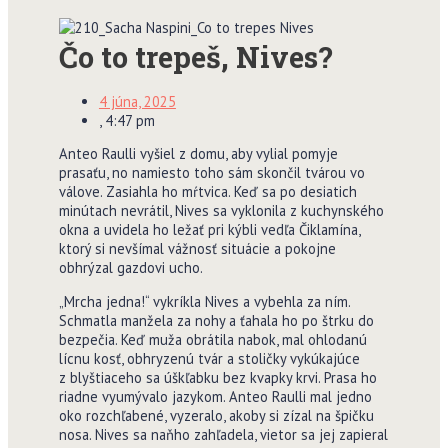
Čo to trepeš, Nives?
4 júna, 2025
,
4:47 pm
Anteo Raulli vyšiel z domu, aby vylial pomyje
prasaťu, no namiesto toho sám skončil tvárou vo
válove. Zasiahla ho mŕtvica. Keď sa po desiatich
minútach nevrátil, Nives sa vyklonila z kuchynského
okna a uvidela ho ležať pri kýbli vedľa Čiklamína,
ktorý si nevšímal vážnosť situácie a pokojne
obhrýzal gazdovi ucho.
„Mrcha jedna!“ vykríkla Nives a vybehla za ním.
Schmatla manžela za nohy a ťahala ho po štrku do
bezpečia. Keď muža obrátila nabok, mal ohlodanú
lícnu kosť, obhryzenú tvár a stoličky vykúkajúce
z blyštiaceho sa úškľabku bez kvapky krvi. Prasa ho
riadne vy­umývalo jazykom. Anteo Raulli mal jedno
oko rozchľabené, vyzeralo, akoby si zízal na špičku
nosa. Nives sa naňho zahľadela, vietor sa jej zapieral