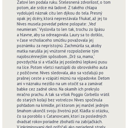
Zaťovi len podala ruku. Stelesnená zdvorilosť, o tom
potom, ale srdce má ľadové. Z takého chlapa
vydoluješ náznak citu len dýkou do tela. Presný
opak jej dcéry, ktorá neprestávala fňukať, až jej to
Nives musela povedať pekne polopate: „Veď
neumieram.“ Vyslovila to len tak, trochu zo špásu
a hlavne, aby sa odreagovala. Laury sa to dotklo,
v čase vrcholiaceho smútku považovala jej
poznámku za neprístojnú. Zachmúrila sa, akoby
matka narušila jej vnútorné rozpoloženie tým
najobscénnejším spôsobom. „Drž sa, mama,“
povzdychla si a vtlačila jej poslednú lepkavú pusu
na líce. Potom všetci nastúpili do obrovského auta
z požičovne. Nives sledovala, ako sa vzďaľujú po
prašnej ceste a vzápätí miznú na výpadovke. Deťom
ani v náznaku nezišlo na um otočiť sa a zamávať
babke cez zadné okno. Na okamih ich prekrylo
mračno prachu. A tak sa vŕšok Poggio Corbello vrátil
do starých koľají bez votrelcov. Nives spočinula
pohľadom na kŕmidle, pri ktorom jej manžel jedným
šmahom ukončil svoju životnú púť. Kládla si otázku,
čo sa porobilo s Catanovcami, ktorí za posledných
dvadsať rokov poriadne zbohatli na zabíjačkách.
V inkriminovaný deň prifrčali ako neriadené strely,