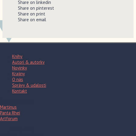
Share on linkedin
Share on pinterest
Share on print
Share on email
Knihy
Autori & autorky
Novinky
Krajiny
O nás
Správy & udalosti
Kontakt
Kde nás nájdete?
Martinus
Panta Rhei
Artforum
august 2026
Po
Ut
St
Št
Pi
So
Ne