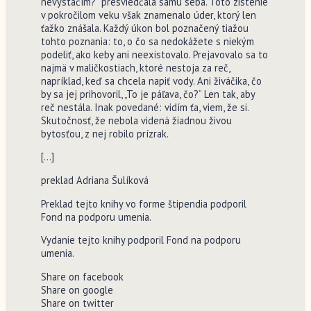
nevystačím?“ presviedčala samu seba. Toto zistenie
v pokročilom veku však znamenalo úder, ktorý len
ťažko znášala. Každý úkon bol poznačený tiažou
tohto poznania: to, o čo sa nedokážete s niekým
podeliť, ako keby ani neexistovalo. Prejavovalo sa to
najmä v maličkostiach, ktoré nestoja za reč,
napríklad, keď sa chcela napiť vody. Ani živáčika, čo
by sa jej prihovoril, „To je páľava, čo?“ Len tak, aby
reč nestála. Inak povedané: vidím ťa, viem, že si.
Skutočnosť, že nebola videná žiadnou živou
bytosťou, z nej robilo prízrak.
[…]
preklad Adriana Šulíková
Preklad tejto knihy vo forme štipendia podporil
Fond na podporu umenia.
Vydanie tejto knihy podporil Fond na podporu
umenia.
Share on facebook
Share on google
Share on twitter