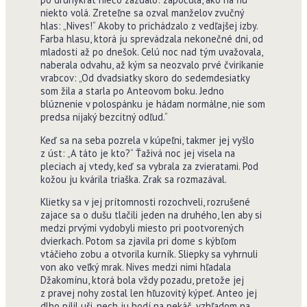
niekto volá. Zreteľne sa ozval manželov zvučný
hlas: „Nives!“ Akoby to prichádzalo z vedľajšej izby.
Farba hlasu, ktorá ju sprevádzala nekonečné dni, od
mladosti až po dnešok. Celú noc nad tým uvažovala,
naberala odvahu, až kým sa neozvalo prvé čvirikanie
vrabcov: „Od dvadsiatky skoro do sedemdesiatky
som žila a starla po Anteovom boku. Jedno
blúznenie v polospánku je hádam normálne, nie som
predsa nijaký bezcitný odľud.“
Keď sa na seba pozrela v kúpeľni, takmer jej vyšlo
z úst: „A táto je kto?“ Ťaživá noc jej visela na
pleciach aj vtedy, keď sa vybrala za zvieratami. Pod
kožou ju kvárila triaška. Zrak sa rozmazával.
Klietky sa v jej prítomnosti rozochveli, rozrušené
zajace sa o dušu tlačili jeden na druhého, len aby si
medzi prvými vydobyli miesto pri pootvorených
dvierkach. Potom sa zjavila pri dome s kýbľom
vtáčieho zobu a otvorila kurník. Sliepky sa vyhrnuli
von ako veľký mrak. Nives medzi nimi hľadala
Džakomínu, ktorá bola vždy pozadu, pretože jej
z pravej nohy zostal len hľuzovitý kýpeť. Anteo jej
dlho pílil uši, nech ju hodí na pekáč, vzhľadom na