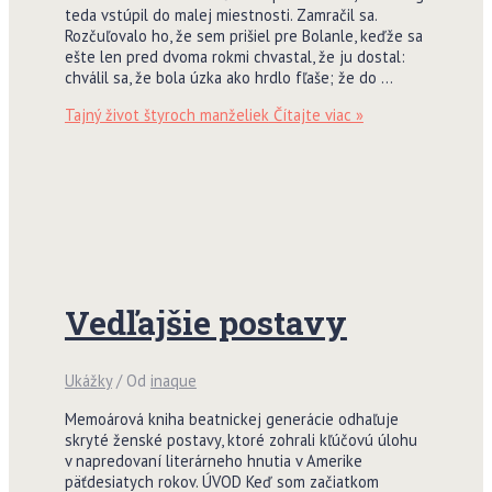
teda vstúpil do malej miestnosti. Zamračil sa.
Rozčuľovalo ho, že sem prišiel pre Bolanle, keďže sa
ešte len pred dvoma rokmi chvastal, že ju dostal:
chválil sa, že bola úzka ako hrdlo fľaše; že do …
Tajný život štyroch manželiek
Čítajte viac »
Vedľajšie postavy
Ukážky
/ Od
inaque
Memoárová kniha beatnickej generácie odhaľuje
skryté ženské postavy, ktoré zohrali kľúčovú úlohu
v napredovaní literárneho hnutia v Amerike
päťdesiatych rokov. ÚVOD Keď som začiatkom