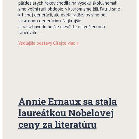
päťdesiatych rokov chodila na vysokú školu, nemali
sme veľmi radi obdobie, v ktorom sme žili. Patrili sme
k tichej generácii, ale oveľa radšej by sme boli
stratenou generáciou. Najkrajšie
a najsebavedomejšie dievčatá na večierkoch
tancovali …
Vedľajšie postavy
Čítajte viac »
Annie Ernaux sa stala
laureátkou Nobelovej
ceny za literatúru