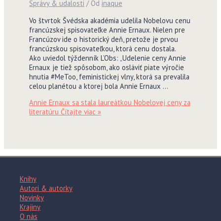
Správy & udalosti
/ Od
inaque
Vo štvrtok Švédska akadémia udelila Nobelovu cenu
francúzskej spisovateľke Annie Ernaux. Nielen pre
Francúzov ide o historický deň, pretože je prvou
francúzskou spisovateľkou, ktorá cenu dostala.
Ako uviedol týždenník L’Obs: „Udelenie ceny Annie
Ernaux je tiež spôsobom, ako osláviť piate výročie
hnutia #MeToo, feministickej vlny, ktorá sa prevalila
celou planétou a ktorej bola Annie Ernaux …
Annie Ernaux sa stala laureátkou Nobelovej ceny za
literatúru
Čítajte viac »
Knihy
Autori & autorky
Novinky
Krajiny
O nás