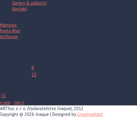
Správy & udalosti
Kontakt
Kde nás nájdete?
Martinus
Panta Rhei
Artforum
október 2022
Po
Ut
St
Št
Pi
So
Ne
1
2
3
4
5
6
7
8
9
10
11
12
13
14
15
16
17
18
19
20
21
22
23
24
25
26
27
28
29
30
31
« sep
nov »
ARThur, s. r. o. (Vydavateľstvo Inaque), 2012
Copyright © 2026
Inaque
| Designed by
Creativeplant