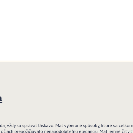
h
 vždy sa správal láskavo. Mal vyberané spôsoby, ktoré sa celkom 
h očiach prepožičiavalo nenapodobiteľnú eleganciu. Mal jemné črty t