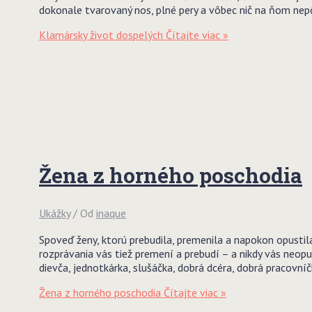
dokonale tvarovaný nos, plné pery a vôbec nič na ňom nep
Klamársky život dospelých
Čítajte viac »
Žena z horného poschodia
Ukážky
/ Od
inaque
Spoveď ženy, ktorú prebudila, premenila a napokon opustil
rozprávania vás tiež premení a prebudí – a nikdy vás neopu
dievča, jednotkárka, slušáčka, dobrá dcéra, dobrá pracovníč
Žena z horného poschodia
Čítajte viac »