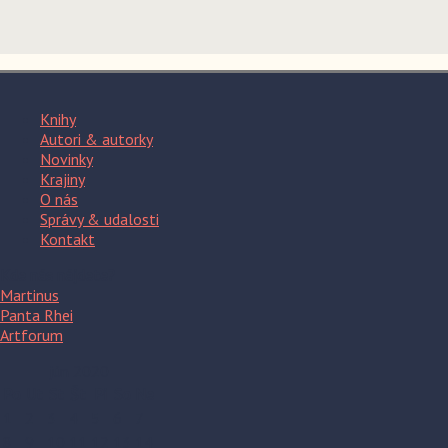
Knihy
Autori & autorky
Novinky
Krajiny
O nás
Správy & udalosti
Kontakt
Kde nás nájdete?
Martinus
Panta Rhei
Artforum
jún 2020
Po
Ut
St
Št
Pi
So
Ne
1
2
3
4
5
6
7
8
9
10
11
12
13
14