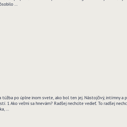
ôsobilo …
a túžba po úplne inom svete, ako bol ten jej. Nástojčivý, intímny a
stí. 1 Ako veľmi sa hnevám? Radšej nechcite vedieť. To radšej nechc
ka, …