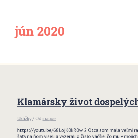
jún 2020
Klamársky život dospelýc
Ukážky
/ Od
inaque
https://youtu.be/68LojK0kR0w 2 Otca som mala veľmi rada,
šaty na ňom viseli a vyzerali o číslo väčšie, čo mu v mojic