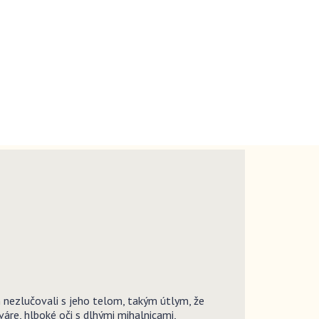
nezlučovali s jeho telom, takým útlym, že
váre, hlboké oči s dlhými mihalnicami,