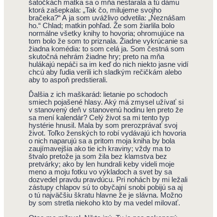
šatočkách matka sa o mňa nestarala a tú dámu
ktorá zašepkala: „Tak čo, milujeme svojho
bračeka?“ A ja som uvážlivo odvetila: „Neznášam
ho.“ Chlad; matkin pohľad. Že som žiarlila bolo
normálne všetky knihy to hovoria; ohromujúce na
tom bolo že som to priznala. Žiadne vykrúcanie sa
žiadna komédia: to som celá ja. Som čestná som
skutočná nehrám žiadne hry; preto na mňa
hulákajú nepáči sa im keď do nich niekto jasne vidí
chcú aby ľudia verili ich sladkým rečičkám alebo
aby to aspoň predstierali.
Ďalšia z ich maškarád: lietanie po schodoch
smiech pojašené hlasy. Aký má zmysel užívať si
v stanovený deň v stanovenú hodinu len preto že
sa mení kalendár? Celý život sa mi tento typ
hystérie hnusil. Mala by som prerozprávať svoj
život. Toľko ženských to robí vydávajú ich hovoria
o nich naparujú sa a pritom moja kniha by bola
zaujímavejšia ako tie ich kraviny; vždy ma to
štvalo pretože ja som žila bez klamstva bez
pretvárky; ako by len hundrali keby videli moje
meno a moju fotku vo výkladoch a svet by sa
dozvedel pravdu pravdúcu. Pri nohách by mi ležali
zástupy chlapov sú to obyčajní snobi pobijú sa aj
o tú najväčšiu škratu hlavne že je slávna. Možno
by som stretla niekoho kto by ma vedel milovať.