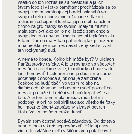
všetko čo ich rozrušuje sú prešibaní a ja ich
štvem lebo si všetko pamätám; prechádzala sa po
svojej izbe pripomínajúcej bordel polonahá vo
svojom bielom hodvábnom župane s fľakmi
a dierami od cigariet lepil sa jej na stehná bolo mi
z toho na grc matky so svojimi malými mužmi
mala som byť ako oni ó nie! Isteže som chcela
svoje decká a aby sa Francis nestal teplošom ako
Frkan. Darmo má Frkan päť detí aj tak je buzerant
mňa neoklame musí neznášať ženy keď si vzal
ten rozkysnutý sud.
A nemá to konca. Koľko ich môže byť? V uliciach
Paríža stovky tisícky. A je to rovnaké vo všetkých
mestách na celom svete; tri miliardy a bude sa to
len zhoršovať; hladomoru nie je dosť sme čoraz
početnejší; dokonca aj obloha je zamorená
čoskoro sa budú tlačiť vo vesmíre ako na
diaľniciach už sa ani nebudeme môcť pozrieť na
mesiac pretože tí kreténi sa budú trepať ešte aj
tam. A pritom som mala mesiac rada bol mi
podobný; a oni ho pošpinili tak ako všetko tie fotky
boli hrozné; úbohý zaprášený sivastý povrch
ktokoľvek si po ňom môže dupať.
Bývala som čestná poctivá zásadová. Od detstva
som to mala v krvi: nepodvádzať. Ešte aj dnes
vidím to zvláštne dieťa v šifónových pokrčených