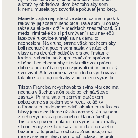
a ktorý by obriaďoval dom bez toho aby som
k nemu musela byť zdvorilá a počúvať jeho kecy.
Mariette zajtra nepríde chvalabohu už mám po krk
rakoviny jej zostarnutého otca. Dala som ju do laty
takže sa ako­‑tak drží v medziach znesiteľnosti. Sú
medzi nimi také čo si pri umývaní riadu navlečú
latexové rukavice a hrajú sa na dámu to
neznesiem. Na druhej strane však nechcem aby
boli nechutné a potom som našla v šaláte ich
vlasy a na dverách odtlačky prstov. Tristan je
kretén. Náhodou sa k upratovačkám správam
slušne. Len chcem aby si odviedli svoju prácu
dobre a bez rečí a neprerozprávali mi pri tom celý
svoj život. A to znamená že ich treba vychovávať
tak ako sa cepujú deti aby z nich niečo vyrástlo.
Tristan Francisa nevychoval; tá sviňa Mariette ma
nechala v štichu; salón bude po ich návšteve
zasratý. Prihrnú sa s mizerným darčekom
pobozkáme sa budem servírovať koláčiky
a Francis mi bude odpovedať tak ako mu vtĺkol do
hlavy jeho otec klame už ako dospelý. Ja by som
z neho vychovala poriadneho chlapca. Veď aj
Tristanovi poviem: chlapec čo vyrastá bez matky
skončí vždy zle stane sa z neho darebák alebo
buzerant a to predsa nechceš. Znechucuje ma
môj vyrovnaný hlas; mám chuť hulákať: je proti