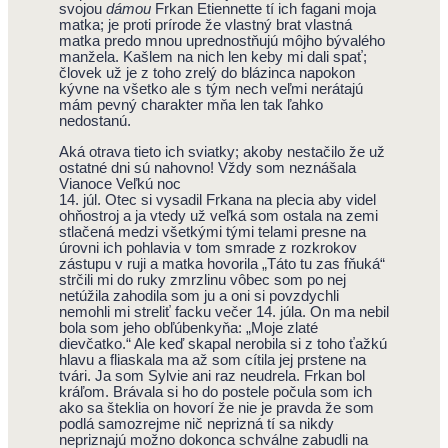
svojou
dámou
Frkan Etiennette tí ich fagani moja
matka; je proti prírode že vlastný brat vlastná
matka predo mnou uprednostňujú môjho bývalého
manžela. Kašlem na nich len keby mi dali spať;
človek už je z toho zrelý do blázinca napokon
kývne na všetko ale s tým nech veľmi nerátajú
mám pevný charakter mňa len tak ľahko
nedostanú.
Aká otrava tieto ich sviatky; akoby nestačilo že už
ostatné dni sú nahovno! Vždy som neznášala
Vianoce Veľkú noc
14. júl. Otec si vysadil Frkana na plecia aby videl
ohňostroj a ja vtedy už veľká som ostala na zemi
stlačená medzi všetkými tými telami presne na
úrovni ich pohlavia v tom smrade z rozkrokov
zástupu v ruji a matka hovorila „Táto tu zas fňuká“
strčili mi do ruky zmrzlinu vôbec som po nej
netúžila zahodila som ju a oni si povzdychli
nemohli mi streliť facku večer 14. júla. On ma nebil
bola som jeho obľúbenkyňa: „Moje zlaté
dievčatko.“ Ale keď skapal nerobila si z toho ťažkú
hlavu a fliaskala ma až som cítila jej prstene na
tvári. Ja som Sylvie ani raz neudrela. Frkan bol
kráľom. Brávala si ho do postele počula som ich
ako sa šteklia on hovorí že nie je pravda že som
podlá samozrejme nič neprizná tí sa nikdy
nepriznajú možno dokonca schválne zabudli na