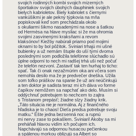
svojich rodinných kombi svojich mizerných
športiakov svojich úbohých dauphiniek svojich
bielych kabrioletov. Biely kabriolet s čiernymi
vankúšikmi je ale pekný týpkovia na mňa
popiskovali keď som prechádzala okolo
s okuliarmi šikmo nasadenými na nose a šatkou
od Hermèsa na hlave mysliac si že ma ohromia
svojimi zasvinenými kraksňami a revom
klaksónov! Kiežby nabúrali priamo pod mojimi
oknami to by bol pôžitok. Sviniari trhajú mi ušné
bubienky a už nemám štuple do uší tými dvoma
poslednými som podložila telefónne slúchadlo sú
úplne odporní to nech mi radšej trhá uši než počuť
že telefón nezvoní. Zastaviť tak ten hurhaj to ticho:
spať. Tak či onak nezažmúrim oka ani včera som
nemohla desilo ma že je predvečer dneška. Užila
som toľko práškov na spanie že už ani neúčinkujú
a ten doktor je sadista teraz mi ich dáva vo forme
čapíkov nemôžem sa napchať ako delo. Musím si
oddýchnuť potrebujem to nechcem to zajtra
s Tristanom prepásť; žiadne slzy žiadny krik.
„Táto situácia nie je normálna. Aj z finančného
hľadiska je to chaos! Dieťa predsa potrebuje svoju
matku.“ Ešte jedna bezsenná noc a rupnú
mi nervy zase to pokašlem. Sviniari! Akoby sa mi
preháňali hlavou vidím ich počujem ich.
Napchávajú sa odpornou husacou pečienkou
a spálenou morkou oblizujú sa Albert so