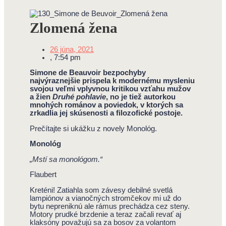
Zlomená žena
26 júna, 2021
,
7:54 pm
Simone de Beauvoir bezpochyby
najvýraznejšie prispela k modernému mysleniu
svojou veľmi vplyvnou kritikou vzťahu mužov
a žien
Druhé pohlavie
, no je tiež autorkou
mnohých románov a poviedok, v ktorých sa
zrkadlia jej skúsenosti a filozofické postoje.
Prečítajte si ukážku z novely Monológ.
Monológ
„Mstí sa monológom.“
Flaubert
Kreténi! Zatiahla som závesy debilné svetlá
lampiónov a vianočných stromčekov mi už do
bytu nepreniknú ale rámus prechádza cez steny.
Motory prudké brzdenie a teraz začali revať aj
klaksóny považujú sa za bosov za volantom