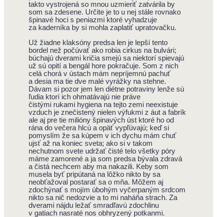
takto vystrojená so mnou uzmieriť zatvárila by
som sa zdesene. Určite je to u nej stále rovnako
špinavé hoci s peniazmi ktoré vyhadzuje
za kaderníka by si mohla zaplatiť upratovačku.
Už žiadne klaksóny predsa len je lepší tento
bordel než počúvať ako robia cirkus na bulvári;
búchajú dverami kričia smejú sa niektorí spievajú
už sú opití a bengál hore pokračuje. Som z nich
celá chorá v ústach mám nepríjemnú pachuť
a desia ma tie dve malé vyrážky na stehne.
Dávam si pozor jem len diétne potraviny lenže sú
ľudia ktorí ich ohmatávajú nie práve
čistými rukami hygiena na tejto zemi neexistuje
vzduch je znečistený nielen výfukmi z áut a fabrík
ale aj pre tie milióny špinavých úst ktoré ho od
rána do večera hlcú a opäť vypľúvajú; keď si
pomyslím že sa kúpem v ich dychu mám chuť
ujsť až na koniec sveta; ako si v takom
nechutnom svete udržať čisté telo všetky póry
máme zamorené a ja som predsa bývala zdravá
a čistá nechcem aby ma nakazili. Keby som
musela byť pripútaná na lôžko nikto by sa
neobťažoval postarať sa o mňa. Môžem aj
zdochýnať s mojím úbohým vyčerpaným srdcom
nikto sa nič nedozvie a to mi naháňa strach. Za
dverami nájdu ležať smradľavú zdochlinu
v gatiach nasraté nos obhryzený potkanmi.