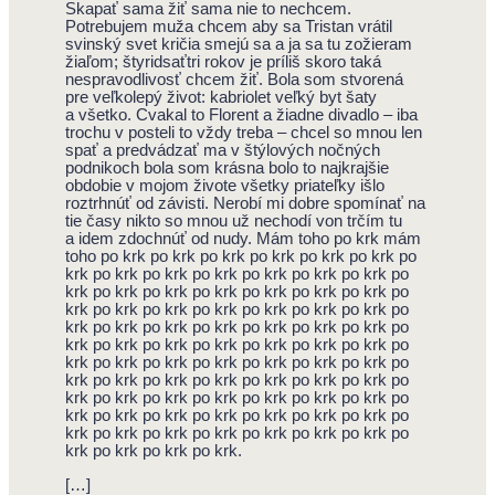
Skapať sama žiť sama nie to nechcem.
Potrebujem muža chcem aby sa Tristan vrátil
svinský svet kričia smejú sa a ja sa tu zožieram
žiaľom; štyridsaťtri rokov je príliš skoro taká
nespravodlivosť chcem žiť. Bola som stvorená
pre veľkolepý život: kabriolet veľký byt šaty
a všetko. Cvakal to Florent a žiadne divadlo – iba
trochu v posteli to vždy treba – chcel so mnou len
spať a predvádzať ma v štýlových nočných
podnikoch bola som krásna bolo to najkrajšie
obdobie v mojom živote všetky priateľky išlo
roztrhnúť od závisti. Nerobí mi dobre spomínať na
tie časy nikto so mnou už nechodí von trčím tu
a idem zdochnúť od nudy. Mám toho po krk mám
toho po krk po krk po krk po krk po krk po krk po
krk po krk po krk po krk po krk po krk po krk po
krk po krk po krk po krk po krk po krk po krk po
krk po krk po krk po krk po krk po krk po krk po
krk po krk po krk po krk po krk po krk po krk po
krk po krk po krk po krk po krk po krk po krk po
krk po krk po krk po krk po krk po krk po krk po
krk po krk po krk po krk po krk po krk po krk po
krk po krk po krk po krk po krk po krk po krk po
krk po krk po krk po krk po krk po krk po krk po
krk po krk po krk po krk po krk po krk po krk po
krk po krk po krk po krk.
[…]