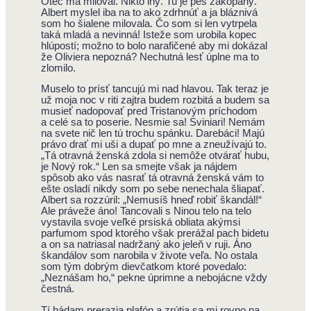
Otec ma miloval. Nikto iný. Tu je pes zakopaný.
Albert myslel iba na to ako zdrhnúť a ja bláznivá
som ho šialene milovala. Čo som si len vytrpela
taká mladá a nevinná! Isteže som urobila kopec
hlúpostí; možno to bolo narafičené aby mi dokázal
že Oliviera nepozná? Nechutná lesť úplne ma to
zlomilo.
Muselo to prísť tancujú mi nad hlavou. Tak teraz je
už moja noc v riti zajtra budem rozbitá a budem sa
musieť nadopovať pred Tristanovým príchodom
a celé sa to poserie. Nesmie sa! Sviniari! Nemám
na svete nič len tú trochu spánku. Darebáci! Majú
právo drať mi uši a dupať po mne a zneužívajú to.
„Tá otravná ženská zdola si nemôže otvárať hubu,
je Nový rok.“ Len sa smejte však ja nájdem
spôsob ako vás nasrať tá otravná ženská vám to
ešte osladí nikdy som po sebe nenechala šliapať.
Albert sa rozzúril: „Nemusíš hneď robiť škandál!“
Ale práveže áno! Tancovali s Ninou telo na telo
vystavila svoje veľké prsiská obliata akýmsi
parfumom spod ktorého však prerážal pach bidetu
a on sa natriasal nadržaný ako jeleň v ruji. Áno
škandálov som narobila v živote veľa. No ostala
som tým dobrým dievčatkom ktoré povedalo:
„Neznášam ho,“ pekne úprimne a nebojácne vždy
čestná.
Tí hádam prerazia plafón a zrútia sa mi rovno na