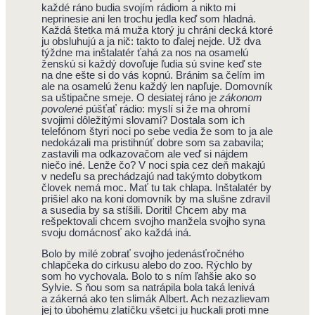
každé ráno budia svojím rádiom a nikto mi
neprinesie ani len trochu jedla keď som hladná.
Každá štetka má muža ktorý ju chráni decká ktoré
ju obsluhujú a ja nič: takto to ďalej nejde. Už dva
týždne ma inštalatér ťahá za nos na osamelú
ženskú si každý dovoľuje ľudia sú svine keď ste
na dne ešte si do vás kopnú. Bránim sa čelím im
ale na osamelú ženu každý len napľuje. Domovník
sa uštipačne smeje. O desiatej ráno je
zákonom
povolené
púšťať rádio: myslí si že ma ohromí
svojimi dôležitými slovami? Dostala som ich
telefónom štyri noci po sebe vedia že som to ja ale
nedokázali ma pristihnúť dobre som sa zabavila;
zastavili ma odkazovačom ale veď si nájdem
niečo iné. Lenže čo? V noci spia cez deň makajú
v nedeľu sa prechádzajú nad takýmto dobytkom
človek nemá moc. Mať tu tak chlapa. Inštalatér by
prišiel ako na koni domovník by ma slušne zdravil
a susedia by sa stíšili. Doriti! Chcem aby ma
rešpektovali chcem svojho manžela svojho syna
svoju domácnosť ako každá iná.
Bolo by milé zobrať svojho jedenásťročného
chlapčeka do cirkusu alebo do zoo. Rýchlo by
som ho vychovala. Bolo to s ním ľahšie ako so
Sylvie. S ňou som sa natrápila bola taká lenivá
a zákerná ako ten slimák Albert. Ach nezazlievam
jej to úbohému zlatíčku všetci ju huckali proti mne