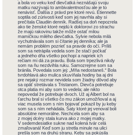
a bola vo veku keď dievčatká neznášajú svoju
matku nazývajú to ambivalentnosťou ale je to
nenávisť. Ďalšia z právd pre ktoré revú. Etiennette
soptila od zúrivosti keď som jej navrhla aby si
prečítala Claudiin denník. Radšej sa doň nepozrela
ako tie ženské ktoré nejdú k doktorovi zo strachu
že majú rakovinu takže môže ostať milou
mamičkou milého dievčatka. Sylvie nebola milá
vychutnávala som si čítanie jej denníka; ale ja
nemám problém pozrieť sa pravde do očí. Príliš
som sa netrápila vedela som že stačí počkať
a jedného dňa všetko pochopí a napriek ich
rečiam mi dá za pravdu. Bola som trpezlivá nikdy
som na ňu nezdvihla ruku. Samozrejme som sa
bránila. Povedala som jej: „Mňa nedostaneš.“ Bola
tvrdohlavá ako mulica skuvíňala hodiny ba aj dni
pre nejaký rozmar nevidela som žiadny dôvod aby
sa opäť stretávala s Tristanom. Dievča potrebuje
otca platia mi aby som to vedela; ale nikto
nepovedal že potrebuje dvoch. Už aj Albert bol na
ťarchu bral si všetko čo mu zákon umožňoval a aj
viac musela som s ním bojovať pokazil by ju keby
som sa s ním nehádala. Šaty ktoré jej venoval boli
absolútne nemorálne. Nechcela som aby sa
z mojej dcéry stala kurva ako z mojej matky.
V sedemdesiatke sukne nad kolená tvár celá
zmaľovaná! Keď som ju stretla minule na ulici
prešla som na druhú stranu. Keby sa pokúsila