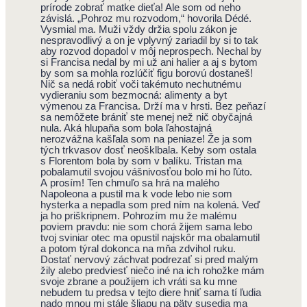
prírode zobrať matke dieťa! Ale som od neho
závislá. „Pohroz mu rozvodom,“ hovorila Dédé.
Vysmial ma. Muži vždy držia spolu zákon je
nespravodlivý a on je vplyvný zariadil by si to tak
aby rozvod dopadol v môj neprospech. Nechal by
si Francisa nedal by mi už ani halier a aj s bytom
by som sa mohla rozlúčiť figu borovú dostaneš!
Nič sa nedá robiť voči takémuto nechutnému
vydieraniu som bezmocná: alimenty a byt
výmenou za Francisa. Drží ma v hrsti. Bez peňazí
sa nemôžete brániť ste menej než nič obyčajná
nula. Aká hlupaňa som bola ľahostajná
nerozvážna kašľala som na peniaze! Že ja som
tých trkvasov dosť neošklbala. Keby som ostala
s Florentom bola by som v balíku. Tristan ma
pobalamutil svojou vášnivosťou bolo mi ho ľúto.
A prosím! Ten chmuľo sa hrá na malého
Napoleona a pustil ma k vode lebo nie som
hysterka a nepadla som pred ním na kolená. Veď
ja ho priškripnem. Pohrozím mu že malému
poviem pravdu: nie som chorá žijem sama lebo
tvoj sviniar otec ma opustil najskôr ma obalamutil
a potom týral dokonca na mňa zdvihol ruku.
Dostať nervový záchvat podrezať si pred malým
žily alebo predviesť niečo iné na ich rohožke mám
svoje zbrane a použijem ich vráti sa ku mne
nebudem tu predsa v tejto diere hniť sama tí ľudia
nado mnou mi stále šliapu na päty susedia ma