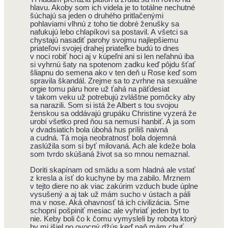
hlavu. Akoby som ich videla je to totálne nechutné
šúchajú sa jeden o druhého pritlačenými
pohlaviami vlhnú z toho tie dobré ženušky sa
nafukujú lebo chlapíkovi sa postavil. A všetci sa
chystajú nasadiť parohy svojmu najlepšiemu
priateľovi svojej drahej priateľke budú to dnes
v noci robiť hoci aj v kúpeľni ani si len neľahnú iba
si vyhrnú šaty na spotenom zadku keď pôjdu šťať
šliapnu do semena ako v ten deň u Rose keď som
spravila škandál. Zrejme sa to zvrhne na sexuálne
orgie tomu páru hore už ťahá na päťdesiat
v takom veku už potrebujú zvláštne pomôcky aby
sa narazili. Som si istá že Albert s tou svojou
ženskou sa oddávajú grupáku Christine vyzerá že
urobí všetko pred ňou sa nemusí hanbiť. A ja som
v dvadsiatich bola úbohá hus príliš naivná
a cudná. Tá moja neobratnosť bola dojemná
zaslúžila som si byť milovaná. Ach ale kdeže bola
som tvrdo skúšaná život sa so mnou nemaznal.
Doriti skapínam od smädu a som hladná ale vstať
z kresla a ísť do kuchyne by ma zabilo. Mrznem
v tejto diere no ak viac zakúrim vzduch bude úplne
vysušený a aj tak už mám sucho v ústach a páli
ma v nose. Aká ohavnosť tá ich civilizácia. Sme
schopní pošpiniť mesiac ale vyhriať jeden byt to
nie. Keby boli čo k čomu vymysleli by robota ktorý
by mi išiel po ovocný džús keď naň mám chuť