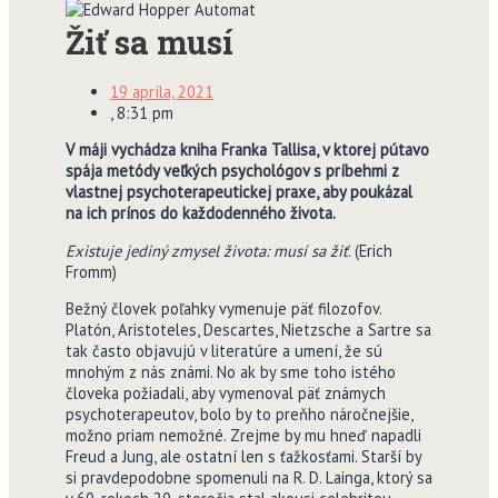
Žiť sa musí
19 apríla, 2021
,
8:31 pm
V máji vychádza kniha Franka Tallisa, v ktorej pútavo
spája metódy veľkých psychológov s príbehmi z
vlastnej psychoterapeutickej praxe, aby poukázal
na ich prínos do každodenného života.
Existuje jediný zmysel života: musí sa žiť
. (Erich
Fromm)
Bežný človek poľahky vymenuje päť filozofov.
Platón, Aristoteles, Descartes, Nietzsche a Sartre sa
tak často objavujú v literatúre a umení, že sú
mnohým z nás známi. No ak by sme toho istého
človeka požiadali, aby vymenoval päť známych
psychoterapeutov, bolo by to preňho náročnejšie,
možno priam nemožné. Zrejme by mu hneď napadli
Freud a Jung, ale ostatní len s ťažkosťami. Starší by
si pravdepodobne spomenuli na R. D. Lainga, ktorý sa