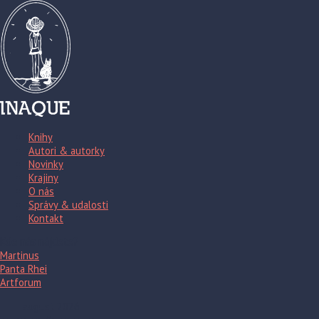
Knihy
Autori & autorky
Novinky
Krajiny
O nás
Správy & udalosti
Kontakt
Kde nás nájdete?
Martinus
Panta Rhei
Artforum
august 2026