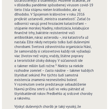
ustarostenejší a osamelejší. Môžeme očakávať, že
v dôsledku pandémie spôsobenej vírusom covid-19
tieto čísla stúpnu nielen krátkodobo, ale aj
dlhodobo. V Spojenom kráľovstve v roku 2016
prvýkrát ustanovili „ministra osamelosti“. Zatiaľ čo
odborníci varujú pred hroziacimi katastrofami –
stúpanie morskej hladiny, robotizácia, kolabujúce
finančné trhy, baktérie rezistentné voči
antibiotikám, náraz asteroidu –, iná katastrofa už
nastala. Ešte nikdy netrpelo toľko ľudí duševnými
chorobami. Svetová zdravotnícka organizácia hlási,
že samovraždy si celosvetovo každý rok vyžiadajú
viac životov než vojny, vraždy, štátne popravy
a teroristické útoky dokopy. V súčasnosti ide
1
o takmer milión ľudí ročne.
Niekto sa niekde
rozhodne zomrieť – často násilne – takmer každých
štyridsať sekúnd. Pre týchto ľudí samotná
existencia znamená neznesiteľnú bolesť.
V rozvinutom svete predstavuje sebaublíženie
hlavnú príčinu smrti u ľudí vo veku pätnásť až
štyridsaťdeväť rokov. Predbehlo aj srdcové choroby
a rakovinu.
Výskyt duševných chorôb je taký vysoký, že