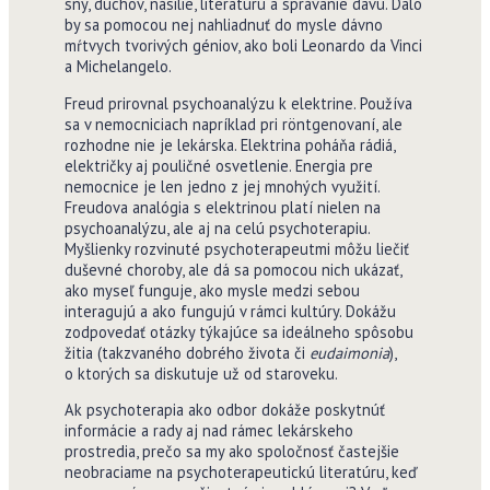
sny, duchov, násilie, literatúru a správanie davu. Dalo
by sa pomocou nej nahliadnuť do mysle dávno
mŕtvych tvorivých géniov, ako boli Leonardo da Vinci
a Michelangelo.
Freud prirovnal psychoanalýzu k elektrine. Používa
sa v nemocniciach napríklad pri röntgenovaní, ale
rozhodne nie je lekárska. Elektrina poháňa rádiá,
električky aj pouličné osvetlenie. Energia pre
nemocnice je len jedno z jej mnohých využití.
Freudova analógia s elektrinou platí nielen na
psychoanalýzu, ale aj na celú psychoterapiu.
Myšlienky rozvinuté psychoterapeutmi môžu liečiť
duševné choroby, ale dá sa pomocou nich ukázať,
ako myseľ funguje, ako mysle medzi sebou
interagujú a ako fungujú v rámci kultúry. Dokážu
zodpovedať otázky týkajúce sa ideálneho spôsobu
žitia (takzvaného dobrého života či
eudaimonia
),
o ktorých sa diskutuje už od staroveku.
Ak psychoterapia ako odbor dokáže poskytnúť
informácie a rady aj nad rámec lekárskeho
prostredia, prečo sa my ako spoločnosť častejšie
neobraciame na psychoterapeutickú literatúru, keď