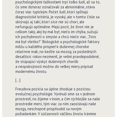
psychologickými ťažkosťami trpí toľko ľudí, až sa to,
čo sme doteraz označovali za abnormálne, stáva
čoraz viac typickým. Počet ľudí, ktorí spĺňajú
diagnostické kritériá, je vysoký, ale v tomto čísle sa
skrývajú aj takí, ktorí síce nie sú chorí, ale
nefungujú optimálne. Majú pocit, že život nie je
celkom taký, aký by mal byť, niečo im chýba, sužujú
ich pochybnosti o zmysle a chcú niečo viac. „Toto
má byť všetko?“ Biologické a psychologické faktory
môžu u každého prispieť k duševnej chorobe
relatívne inak, no keďže sa mozog za posledných
desaťtisíc rokov nezmenil, je veľmi pravdepodobné,
že stúpajúci výskyt duševných chorôb
a nespokojnosti možno do veľkej miery pripísať
modernému životu.
[…]
Freudova pozícia sa úplne zhoduje s pozíciou
evolučnej psychológie. Vyvinuli sme sa v jednom
prostredí, no žijeme v inom, a čím rýchlejšie sa naše
prostredie mení, tým viac za ním zaostávajú naše
mozgy, neschopné prispôsobiť sa novým
požiadavkám. V súčasnosti väčšinu života trávime