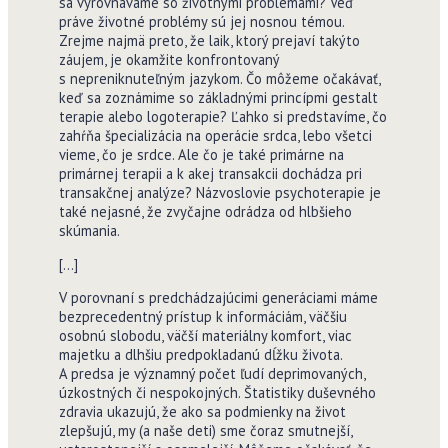
sa vyrovnávame so životnými problémami? Veď
práve životné problémy sú jej nosnou témou.
Zrejme najmä preto, že laik, ktorý prejaví takýto
záujem, je okamžite konfrontovaný
s nepreniknuteľným jazykom. Čo môžeme očakávať,
keď sa zoznámime so základnými princípmi gestalt
terapie alebo logoterapie? Ľahko si predstavíme, čo
zahŕňa špecializácia na operácie srdca, lebo všetci
vieme, čo je srdce. Ale čo je také primárne na
primárnej terapii a k akej transakcii dochádza pri
transakčnej analýze? Názvoslovie psychoterapie je
také nejasné, že zvyčajne odrádza od hlbšieho
skúmania.
[…]
V porovnaní s predchádzajúcimi generáciami máme
bezprecedentný prístup k informáciám, väčšiu
osobnú slobodu, väčší materiálny komfort, viac
majetku a dlhšiu predpokladanú dĺžku života.
A predsa je významný počet ľudí deprimovaných,
úzkostných či nespokojných. Štatistiky duševného
zdravia ukazujú, že ako sa podmienky na život
zlepšujú, my (a naše deti) sme čoraz smutnejší,