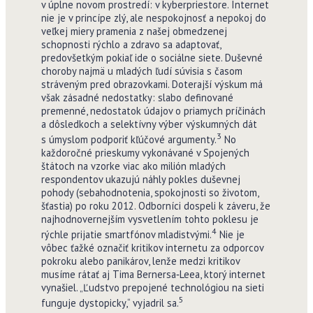
v úplne novom prostredí: v kyberpriestore. Internet
nie je v princípe zlý, ale nespokojnosť a nepokoj do
veľkej miery pramenia z našej obmedzenej
schopnosti rýchlo a zdravo sa adaptovať,
predovšetkým pokiaľ ide o sociálne siete. Duševné
choroby najmä u mladých ľudí súvisia s časom
stráveným pred obrazovkami. Doterajší výskum má
však zásadné nedostatky: slabo definované
premenné, nedostatok údajov o priamych príčinách
a dôsledkoch a selektívny výber výskumných dát
3
s úmyslom podporiť kľúčové argumenty.
No
každoročné prieskumy vykonávané v Spojených
štátoch na vzorke viac ako milión mladých
respondentov ukazujú náhly pokles duševnej
pohody (sebahodnotenia, spokojnosti so životom,
šťastia) po roku 2012. Odborníci dospeli k záveru, že
najhodnovernejším vysvetlením tohto poklesu je
4
rýchle prijatie smartfónov mladistvými.
Nie je
vôbec ťažké označiť kritikov internetu za odporcov
pokroku alebo panikárov, lenže medzi kritikov
musíme rátať aj Tima Bernersa‑Leea, ktorý internet
vynašiel. „Ľudstvo prepojené technológiou na sieti
5
funguje dystopicky,“ vyjadril sa.