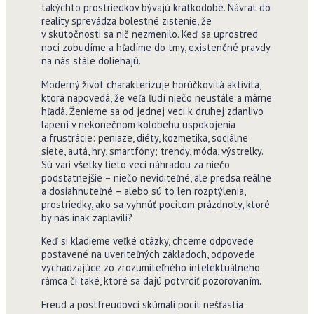
takýchto prostriedkov bývajú krátkodobé. Návrat do
reality sprevádza bolestné zistenie, že
v skutočnosti sa nič nezmenilo. Keď sa uprostred
noci zobudíme a hľadíme do tmy, existenčné pravdy
na nás stále doliehajú.
Moderný život charakterizuje horúčkovitá aktivita,
ktorá napovedá, že veľa ľudí niečo neustále a márne
hľadá. Ženieme sa od jednej veci k druhej zdanlivo
lapení v nekonečnom kolobehu uspokojenia
a frustrácie: peniaze, diéty, kozmetika, sociálne
siete, autá, hry, smartfóny; trendy, móda, výstrelky.
Sú vari všetky tieto veci náhradou za niečo
podstatnejšie – niečo neviditeľné, ale predsa reálne
a dosiahnuteľné – alebo sú to len rozptýlenia,
prostriedky, ako sa vyhnúť pocitom prázdnoty, ktoré
by nás inak zaplavili?
Keď si kladieme veľké otázky, chceme odpovede
postavené na uveriteľných základoch, odpovede
vychádzajúce zo zrozumiteľného intelektuálneho
rámca či také, ktoré sa dajú potvrdiť pozorovaním.
Freud a postfreudovci skúmali pocit nešťastia