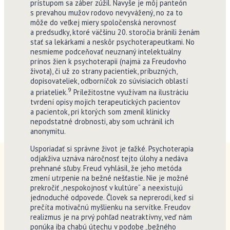
prístupom sa záber zúžil. Navyše je môj panteón
s prevahou mužov rodovo nevyvážený, no za to
môže do veľkej miery spoločenská nerovnosť
a predsudky, ktoré väčšinu 20. storočia bránili ženám
stať sa lekárkami a neskôr psychoterapeutkami. No
nesmieme podceňovať neuznaný intelektuálny
prínos žien k psychoterapii (najmä za Freudovho
života), či už zo strany pacientiek, príbuzných,
dopisovateliek, odborníčok zo súvisiacich oblastí
9
a priateliek.
Príležitostne využívam na ilustráciu
tvrdení opisy mojich terapeutických pacientov
a pacientok, pri ktorých som zmenil klinicky
nepodstatné drobnosti, aby som uchránil ich
anonymitu.
Usporiadať si správne život je ťažké. Psychoterapia
odjakživa uznáva náročnosť tejto úlohy a nedáva
prehnané sľuby. Freud vyhlásil, že jeho metóda
zmení utrpenie na bežné nešťastie. Nie je možné
prekročiť „nespokojnosť v kultúre“ a neexistujú
jednoduché odpovede. Človek sa neprerodí, keď si
prečíta motivačnú myšlienku na servítke. Freudov
realizmus je na prvý pohľad neatraktívny, veď nám
ponúka iba chabú útechu v podobe „bežného