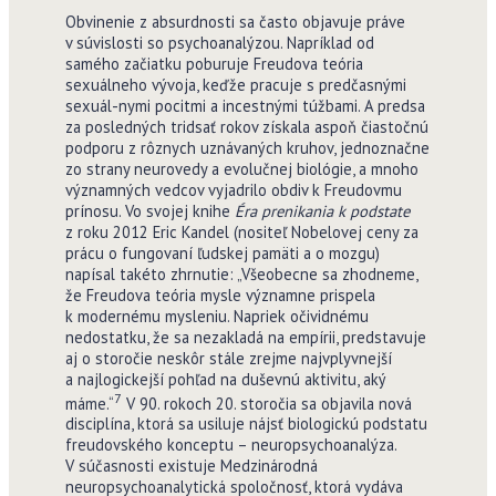
Obvinenie z absurdnosti sa často objavuje práve
v súvislosti so psychoanalýzou. Napríklad od
samého začiatku poburuje Freudova teória
sexuálneho vývoja, keďže pracuje s predčasnými
sexuál-nymi pocitmi a incestnými túžbami. A predsa
za posledných tridsať rokov získala aspoň čiastočnú
podporu z rôznych uznávaných kruhov, jednoznačne
zo strany neurovedy a evolučnej biológie, a mnoho
významných vedcov vyjadrilo obdiv k Freudovmu
prínosu. Vo svojej knihe
Éra prenikania k podstate
z roku 2012 Eric Kandel (nositeľ Nobelovej ceny za
prácu o fungovaní ľudskej pamäti a o mozgu)
napísal takéto zhrnutie: „Všeobecne sa zhodneme,
že Freudova teória mysle významne prispela
k modernému mysleniu. Napriek očividnému
nedostatku, že sa nezakladá na empírii, predstavuje
aj o storočie neskôr stále zrejme najvplyvnejší
a najlogickejší pohľad na duševnú aktivitu, aký
7
máme.“
V 90. rokoch 20. storočia sa objavila nová
disciplína, ktorá sa usiluje nájsť biologickú podstatu
freudovského konceptu – neuropsychoanalýza.
V súčasnosti existuje Medzinárodná
neuropsychoanalytická spoločnosť, ktorá vydáva