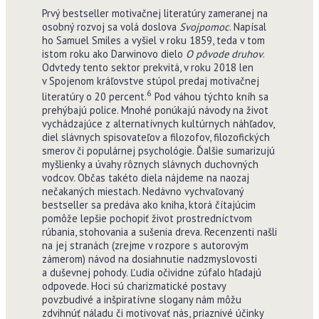
Prvý bestseller motivačnej literatúry zameranej na
osobný rozvoj sa volá doslova
Svojpomoc
. Napísal
ho Samuel Smiles a vyšiel v roku 1859, teda v tom
istom roku ako Darwinovo dielo
O pôvode druhov
.
Odvtedy tento sektor prekvitá, v roku 2018 len
v Spojenom kráľovstve stúpol predaj motivačnej
6
literatúry o 20 percent.
Pod váhou týchto kníh sa
prehýbajú police. Mnohé ponúkajú návody na život
vychádzajúce z alternatívnych kultúrnych náhľadov,
diel slávnych spisovateľov a filozofov, filozofických
smerov či populárnej psychológie. Ďalšie sumarizujú
myšlienky a úvahy rôznych slávnych duchovných
vodcov. Občas takéto diela nájdeme na naozaj
nečakaných miestach. Nedávno vychvaľovaný
bestseller sa predáva ako kniha, ktorá čítajúcim
pomôže lepšie pochopiť život prostredníctvom
rúbania, stohovania a sušenia dreva. Recenzenti našli
na jej stranách (zrejme v rozpore s autorovým
zámerom) návod na dosiahnutie nadzmyslovosti
a duševnej pohody. Ľudia očividne zúfalo hľadajú
odpovede. Hoci sú charizmatické postavy
povzbudivé a inšpiratívne slogany nám môžu
zdvihnúť náladu či motivovať nás, priaznivé účinky