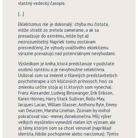
vlastný vedecký časopis.
[…]
Eklektizmus nie je dokonalý: chýba mu čistota,
môže stratiť zo zreteľa zameranie, a ak sa
presadzuje do extrému, môže byť až
nezrozumiteľný. Napriek tomu zostávam
presvedčený, že výhody uvážlivého eklektizmu
výrazne prevažujú nad potenciálnymi nevýhodami.
Výsledkom je kniha, ktorá predstavuje v podstate
osobnú syntézu a je nevyhnutne selektívna.
Usiloval som sa zmieniť o hlavných predstaviteľoch
psychoterapie a ich kľúčových prínosoch, hoci za
zmienku určite stoja aj tí, ktorých som vynechal:
Franz Alexander, Ludwig Binswanger, Erik Erikson,
Karen Horney, Harry Stack Sullivan, Rollo May,
Jacques Lacan, William Glasser, Anthony Ryle, Emmy
van Deurzen, Marsha Linehan. Zoznam by mohol
pokračovať viac-‑menej donekonečna. Môj výber
veľkých mysliteľov vymedzil nielen ich význam, ale
aj témy, ktorým som sa chcel venovať (napríklad
identita, hlbšie pochopenie alebo narcizmus). Týmto