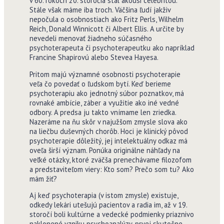
v 60. rokoch 20. storočia stal akousi celebritou.
Stále však máme iba troch. Väčšina ľudí jakživ
nepočula o osobnostiach ako Fritz Perls, Wilhelm
Reich, Donald Winnicott či Albert Ellis. A určite by
nevedeli menovať žiadneho súčasného
psychoterapeuta či psychoterapeutku ako napríklad
Francine Shapirovú alebo Stevea Hayesa.
Pritom majú významné osobnosti psychoterapie
veľa čo povedať o ľudskom bytí. Keď berieme
psychoterapiu ako jednotný súbor poznatkov, má
rovnaké ambície, záber a využitie ako iné vedné
odbory. A predsa ju takto vnímame len zriedka.
Nazeráme na ňu skôr v najužšom zmysle slova ako
na liečbu duševných chorôb. Hoci je klinický pôvod
psychoterapie dôležitý, jej intelektuálny odkaz má
oveľa širší význam. Ponúka originálne náhľady na
veľké otázky, ktoré zväčša prenechávame filozofom
a predstaviteľom viery: Kto som? Prečo som tu? Ako
mám žiť?
Aj keď psychoterapia (v istom zmysle) existuje,
odkedy lekári utešujú pacientov a radia im, až v 19.
storočí boli kultúrne a vedecké podmienky priaznivo
naklonené vzniku psychoanalýzy, prvej skutočne