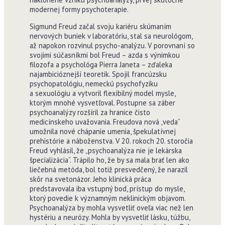
modernej formy psychoterapie.
Sigmund Freud začal svoju kariéru skúmaním
nervových buniek v laboratóriu, stal sa neurológom,
až napokon rozvinul psycho-analýzu. V porovnaní so
svojimi súčasníkmi bol Freud – azda s výnimkou
filozofa a psychológa Pierra Janeta – zďaleka
najambicióznejší teoretik. Spojil francúzsku
psychopatológiu, nemeckú psychofyziku
a sexuológiu a vytvoril flexibilný model mysle,
ktorým mnohé vysvetľoval. Postupne sa záber
psychoanalýzy rozšíril za hranice čisto
medicínskeho uvažovania. Freudova nová „veda“
umožnila nové chápanie umenia, špekulatívnej
prehistórie a náboženstva. V 20. rokoch 20. storočia
Freud vyhlásil, že „psychoanalýza nie je lekárska
špecializácia“. Trápilo ho, že by sa mala brať len ako
liečebná metóda, bol totiž presvedčený, že narazil
skôr na svetonázor. Jeho klinická práca
predstavovala iba vstupný bod, prístup do mysle,
ktorý povedie k významným neklinickým objavom.
Psychoanalýza by mohla vysvetliť oveľa viac než len
hystériu a neurózy. Mohla by vysvetliť lásku, túžbu,