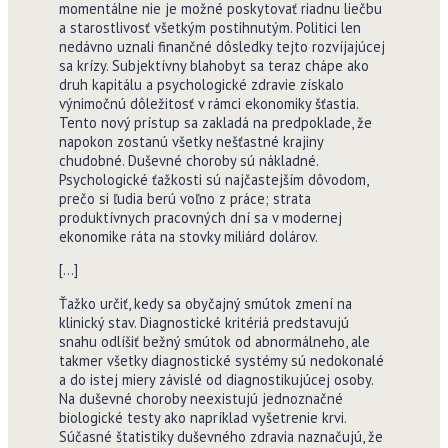
momentálne nie je možné poskytovať riadnu liečbu
a starostlivosť všetkým postihnutým. Politici len
nedávno uznali finančné dôsledky tejto rozvíjajúcej
sa krízy. Subjektívny blahobyt sa teraz chápe ako
druh kapitálu a psychologické zdravie získalo
výnimočnú dôležitosť v rámci ekonomiky šťastia.
Tento nový prístup sa zakladá na predpoklade, že
napokon zostanú všetky nešťastné krajiny
chudobné. Duševné choroby sú nákladné.
Psychologické ťažkosti sú najčastejším dôvodom,
prečo si ľudia berú voľno z práce; strata
produktívnych pracovných dní sa v modernej
ekonomike ráta na stovky miliárd dolárov.
[…]
Ťažko určiť, kedy sa obyčajný smútok zmení na
klinický stav. Diagnostické kritériá predstavujú
snahu odlíšiť bežný smútok od abnormálneho, ale
takmer všetky diagnostické systémy sú nedokonalé
a do istej miery závislé od diagnostikujúcej osoby.
Na duševné choroby neexistujú jednoznačné
biologické testy ako napríklad vyšetrenie krvi.
Súčasné štatistiky duševného zdravia naznačujú, že