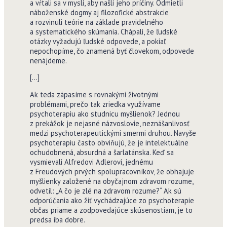
a vŕtali sa v mysli, aby našli jeho príčiny. Odmietli
náboženské dogmy aj filozofické abstrakcie
a rozvinuli teórie na základe pravidelného
a systematického skúmania. Chápali, že ľudské
otázky vyžadujú ľudské odpovede, a pokiaľ
nepochopíme, čo znamená byť človekom, odpovede
nenájdeme.
[…]
Ak teda zápasíme s rovnakými životnými
problémami, prečo tak zriedka využívame
psychoterapiu ako studnicu myšlienok? Jednou
z prekážok je nejasné názvoslovie, neznášanlivosť
medzi psychoterapeutickými smermi druhou. Navyše
psychoterapiu často obviňujú, že je intelektuálne
ochudobnená, absurdná a šarlatánska. Keď sa
vysmievali Alfredovi Adlerovi, jednému
z Freudových prvých spolupracovníkov, že obhajuje
myšlienky založené na obyčajnom zdravom rozume,
odvetil: „A čo je zlé na zdravom rozume?“ Ak sú
odporúčania ako žiť vychádzajúce zo psychoterapie
občas priame a zodpovedajúce skúsenostiam, je to
predsa iba dobre.