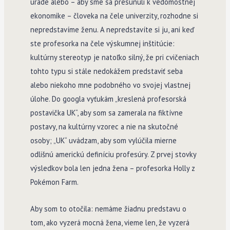
úrade alebo – aby sme sa presunuli k vedomostnej
ekonomike – človeka na čele univerzity, rozhodne si
nepredstavíme ženu. A nepredstavíte si ju, ani keď
ste profesorka na čele výskumnej inštitúcie:
kultúrny stereotyp je natoľko silný, že pri cvičeniach
tohto typu si stále nedokážem predstaviť seba
alebo niekoho mne podobného vo svojej vlastnej
úlohe. Do googla vyťukám „kreslená profesorská
postavička UK“, aby som sa zamerala na fiktívne
postavy, na kultúrny vzorec a nie na skutočné
osoby; „UK“ uvádzam, aby som vylúčila mierne
odlišnú americkú definíciu profesúry. Z prvej stovky
výsledkov bola len jedna žena – profesorka Holly z
Pokémon Farm.
Aby som to otočila: nemáme žiadnu predstavu o
tom, ako vyzerá mocná žena, vieme len, že vyzerá