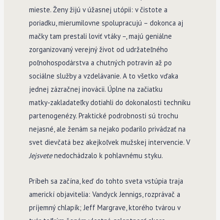
mieste. Ženy žijú v úžasnej utópii: v čistote a
poriadku, mierumilovne spolupracujú – dokonca aj
mačky tam prestali loviť vtáky –, majú geniálne
zorganizovaný verejný život od udržateľného
poľnohospodárstva a chutných potravín až po
sociálne služby a vzdelávanie. A to všetko vďaka
jednej zázračnej inovácii. Úplne na začiatku
matky‑zakladateľky dotiahli do dokonalosti techniku
partenogenézy. Praktické podrobnosti sú trochu
nejasné, ale ženám sa nejako podarilo privádzať na
svet dievčatá bez akejkoľvek mužskej intervencie. V
Jejsvete
nedochádzalo k pohlavnému styku.
Príbeh sa začína, keď do tohto sveta vstúpia traja
americkí objavitelia: Vandyck Jennigs, rozprávač a
príjemný chlapík; Jeff Margrave, ktorého tvárou v