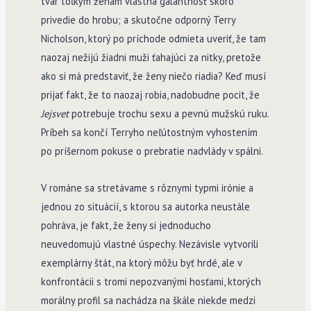
tvár toľkým ženám vlastná galantnosť skoro
privedie do hrobu; a skutočne odporný Terry
Nicholson, ktorý po príchode odmieta uveriť, že tam
naozaj nežijú žiadni muži ťahajúci za nitky, pretože
ako si má predstaviť, že ženy niečo riadia? Keď musí
prijať fakt, že to naozaj robia, nadobudne pocit, že
Jejsvet
potrebuje trochu sexu a pevnú mužskú ruku.
Príbeh sa končí Terryho neľútostným vyhostením
po príšernom pokuse o prebratie nadvlády v spálni.
V románe sa stretávame s rôznymi typmi irónie a
jednou zo situácií, s ktorou sa autorka neustále
pohráva, je fakt, že ženy si jednoducho
neuvedomujú vlastné úspechy. Nezávisle vytvorili
exemplárny štát, na ktorý môžu byť hrdé, ale v
konfrontácii s tromi nepozvanými hosťami, ktorých
morálny profil sa nachádza na škále niekde medzi