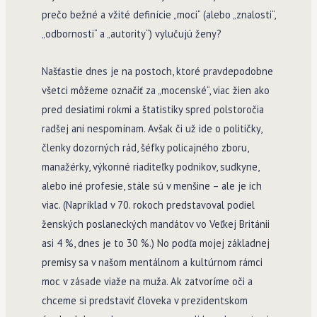
prečo bežné a vžité definície „moci“ (alebo „znalosti“,
„odbornosti“ a „autority“) vylučujú ženy?
Našťastie dnes je na postoch, ktoré pravdepodobne
všetci môžeme označiť za „mocenské“, viac žien ako
pred desiatimi rokmi a štatistiky spred polstoročia
radšej ani nespomínam. Avšak či už ide o političky,
členky dozorných rád, šéfky policajného zboru,
manažérky, výkonné riaditeľky podnikov, sudkyne,
alebo iné profesie, stále sú v menšine – ale je ich
viac. (Napríklad v 70. rokoch predstavoval podiel
ženských poslaneckých mandátov vo Veľkej Británii
asi 4 %, dnes je to 30 %.) No podľa mojej základnej
premisy sa v našom mentálnom a kultúrnom rámci
moc v zásade viaže na muža. Ak zatvoríme oči a
chceme si predstaviť človeka v prezidentskom