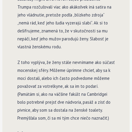
Trumpa rozčuľovali viac ako akákoľvek iná satira na
jeho vládnutie, pretože podľa „blízkeho zdroja“
„nemá rád, keď jeho ľudia vyzerajú slabí“. Ak si to
dešifrujeme, znamená to, že v skutočnosti sa mu
nepáči, keď jeho mužov parodujú ženy. Slabosť je
vlastná ženskému rodu.
Z toho vyplýva, že ženy stále nevnímame ako súčasť
mocenskej sféry. Môžeme úprimne chcieť, aby sa k
moci dostali, alebo ich často podvedome môžeme
považovať za votrelkyne, ak sa im to podarí.
(Pamätám si, ako na väčšine fakúlt na Cambridgei
bolo potrebné prejsť dve nádvoria, pasáž a zísť do
pivnice, aby som sa dostala na ženské toalety.
Premýšľala som, či sa mi tým chce niečo naznačiť.)