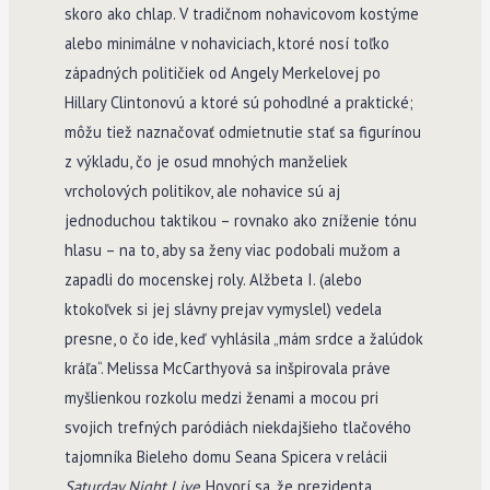
skoro ako chlap. V tradičnom nohavicovom kostýme
alebo minimálne v nohaviciach, ktoré nosí toľko
západných političiek od Angely Merkelovej po
Hillary Clintonovú a ktoré sú pohodlné a praktické;
môžu tiež naznačovať odmietnutie stať sa figurínou
z výkladu, čo je osud mnohých manželiek
vrcholových politikov, ale nohavice sú aj
jednoduchou taktikou – rovnako ako zníženie tónu
hlasu – na to, aby sa ženy viac podobali mužom a
zapadli do mocenskej roly. Alžbeta I. (alebo
ktokoľvek si jej slávny prejav vymyslel) vedela
presne, o čo ide, keď vyhlásila „mám srdce a žalúdok
kráľa“. Melissa McCarthyová sa inšpirovala práve
myšlienkou rozkolu medzi ženami a mocou pri
svojich trefných paródiách niekdajšieho tlačového
tajomníka Bieleho domu Seana Spicera v relácii
Saturday Night Live
. Hovorí sa, že prezidenta