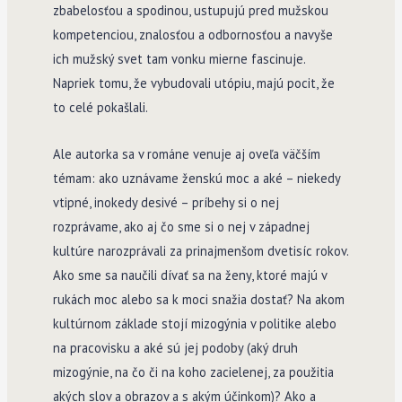
zbabelosťou a spodinou, ustupujú pred
mužskou
kompetenciou, znalosťou a odbornosťou a navyše
ich mužský svet tam vonku mierne fascinuje.
Napriek tomu, že vybudovali utópiu, majú pocit, že
to celé pokašlali.
Ale autorka sa v románe venuje aj oveľa väčším
témam: ako uznávame ženskú moc a aké – niekedy
vtipné, inokedy desivé – príbehy si o nej
rozprávame, ako aj čo sme si o nej v západnej
kultúre narozprávali za prinajmenšom dvetisíc rokov.
Ako sme sa naučili dívať sa na ženy, ktoré majú v
rukách moc alebo sa k moci snažia dostať? Na akom
kultúrnom základe stojí mizogýnia v politike alebo
na pracovisku a aké sú jej podoby (aký druh
mizogýnie, na čo či na koho zacielenej, za použitia
akých slov a obrazov a s akým účinkom)? Ako a