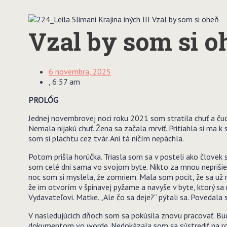
Vzal by som si oh
6 novembra, 2025
,
6:57 am
PROLÓG
Jednej novembrovej noci roku 2021 som stratila chuť a čuch. V
Nemala nijakú chuť. Žena sa začala mrviť. Pritiahla si ma k
som si plachtu cez tvár. Ani tá ničím nepáchla.
Potom prišla horúčka. Triasla som sa v posteli ako človek 
som celé dni sama vo svojom byte. Nikto za mnou neprišiel
noc som si myslela, že zomriem. Mala som pocit, že sa už
že im otvorím v špinavej pyžame a navyše v byte, ktorý sa 
Vydavateľovi. Matke. „Ale čo sa deje?“ pýtali sa. Povedala 
V nasledujúcich dňoch som sa pokúsila znovu pracovať. Bud
dokumentom vo worde. Nedokázala som sa sústrediť na román