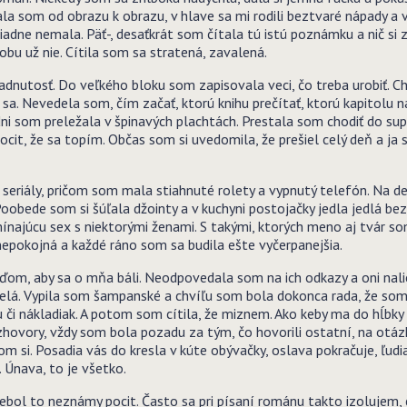
la som od obrazu k obrazu, v hlave sa mi rodili beztvaré nápady a v
adne nemala. Päť-, desaťkrát som čítala tú istú poznámku a nič si
u už nie. Cítila som sa stratená, zavalená.
nutosť. Do veľkého bloku som zapisovala veci, čo treba urobiť. Chcel
 sa. Nevedela som, čím začať, ktorú knihu prečítať, ktorú kapitolu
ni som preležala v špinavých plachtách. Prestala som chodiť do s
ocit, že sa topím. Občas som si uvedomila, že prešiel celý deň a ja 
seriály, pričom som mala stiahnuté rolety a vypnutý telefón. Na de
Poobede som si šúľala džointy a v kuchyni postojačky jedla jedlá bez
najúcu sex s niektorými ženami. S takými, ktorých meno aj tvár so
nepokojná a každé ráno som sa budila ešte vyčerpanejšia.
om, aby sa o mňa báli. Neodpovedala som na ich odkazy a oni nalie
selá. Vypila som šampanské a chvíľu som bola dokonca rada, že som
ku či nákladiak. A potom som cítila, že miznem. Ako keby ma do hĺbky
zhovory, vždy som bola pozadu za tým, čo hovorili ostatní, na ot
om si. Posadia vás do kresla v kúte obývačky, oslava pokračuje, ľud
 Únava, to je všetko.
ebol to neznámy pocit. Často sa pri písaní románu takto izolujem, č