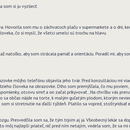
 som si ju vyzliecť.
va. Hovorila som mu o záchvatoch plaču v supermarkete a o dni, k
loveka, čo si myslí, že všetci umelci sú trochu na hlavu.
až natoľko, aby som strácala pamäť a orientáciu. Poradil mi, aby s
zovke môjho telefónu objavila jeho tvár. Pred konzultáciou mi viac
cudzieho človeka na obrazovke. Dlho som premýšľala, čo mu poviem
omienky, otcovu smrť a on začal prikyvovať. „Na chvíľku vás preruš
, čo sa občas nájde na torte, k malým guľatým plodom, ktorým nevie
m si stretnutie na ďalší týždeň. Platilo sa vopred, stoštyridsať e
u. Presvedčila som sa, že tým trpím aj ja. Všeobecný lekár sa dop
to môj najlepší priateľ, nič pred ním netajím, vedela som, že sa mi