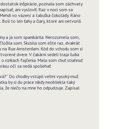
edostatok inšpirácie, poznala som záchvaty
napísať, ani vysloviť. Raz v noci som sa
 Mehdi vo väzení a tabuľka čokolády. Ráno
li to len ťahy a čiary, ktoré ani netvorili
diny a ja som spanikárila. Nerozumela som,
Zložila som. Skúsila som ešte raz, dvakrát
omu na Rue Amsterdam. Kód do vchodu som si
orené dvere. V čakárni sedeli traja ľudia
o rizikách fajčenia. Mala som chuť stiahnuť
krásu očí sa nedá spoliehať.
ová?“ Do chodby vstúpil veľmi vysoký muž.
tka by si do práce nikdy neobliekla taký
la, že niečo na mne ho odpudzuje. Zapísal