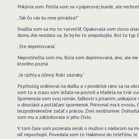
Prikývla som. Potila som sa v páperovej bunde, ale nechcela
„Tak čo vás ku mne privádza?“
Snažila som sa mu to vysvetliť. Opakovala som slovo úna
domu. Ale nezdalo sa, že by ho to znepokojilo. Bol to typ č
„Ste deprimovaná.“
Neprotirečila som mu. Bola som deprimovaná, áno, ale nie 
ktorého pozná.
„Je rýchly a účinný. Robí zázraky.“
Psychológ ordinoval na diaľku a v pondelok ráno sa na obra
som to a zrazu som ležala na posteli a hľadela na tvár 
Spomenula som svoj román, ťažkosti s písaním, unikajúce sp
o disociácii a potláčaní spomienok. Prirovnal ma k ovociu
bezpodmienečne začať s prácou. Znel neoblomne. Dohodla so
som mu a zablokovala si jeho číslo.
V tom čase som pozerala seriál o mužovi s nádorom na mozg
nič nepochopil. Povedala som to Hakimovi do telefónu. Je 