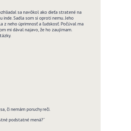
hliadal sa navôkol ako dieťa stratené na
u inde. Sadla som si oproti nemu. Jeho
ala z neho úprimnosť a ľudskosť. Počúval ma
bom mi dával najavo, že ho zaujímam.
tázky.
sa, či nemám poruchy reči.
lastné podstatné mená?“