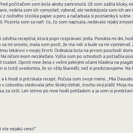
. Pred počítačom som bola akoby zamrznutá. Už som zažila bloky, n
 hlave, vedela som ich vymyslieť, vyberať, ale nedokázala som ich ani 
 z nočného stolíka papier a pero a načarbala si poznámky k scéne.
. Pozrela som sa naň: to, čo som napísala, nedávalo nijaký zmysel. Bo
zdvihla recepčná, ktorá popri rozprávaní jedla. Ponúkla mi dni, ho
 sa mi orosilo, mala som pocit, že ma vidí a bude sa mi vysmievať. 
ckému lekárovi v mojej štvrti. Ordinácia bola na prvom poschodí d
 Na ničom inom nezáležalo. Vyšla som po schodoch a potlačila pootv
 toaliet. Oproti mne žena s veľmi peknými očami hľadela na plagát 
 si totiž uvedomila, že sú vždy škaredší, než si predstavujeme. Na 
 a k hrudi si pritískala recept. Počula som svoje meno. „Mia Daoud
s úzkosťou sledovala jeho široký chrbát, trochu sivý plášť. Moja ma
 sa za stôl. Len letmo po mne hodil pohľadom a ja som si predstavi
i ste nejakú cenu?“