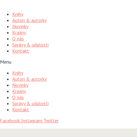
Preskočiť
na
Knihy
obsah
Autori & autorky
Novinky
Krajiny
O nás
Správy & udalosti
Kontakt
Menu
Knihy
Autori & autorky
Novinky
Krajiny
O nás
Správy & udalosti
Kontakt
Facebook
Instagram
Twitter