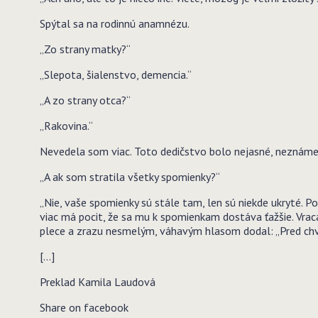
Spýtal sa na rodinnú anamnézu.
„Zo strany matky?“
„Slepota, šialenstvo, demencia.“
„A zo strany otca?“
„Rakovina.“
Nevedela som viac. Toto dedičstvo bolo nejasné, neznáme.
„A ak som stratila všetky spomienky?“
„Nie, vaše spomienky sú stále tam, len sú niekde ukryté. 
viac má pocit, že sa mu k spomienkam dostáva ťažšie. Vrac
plece a zrazu nesmelým, váhavým hlasom dodal: „Pred chvíľ
[…]
Preklad Kamila Laudová
Share on facebook