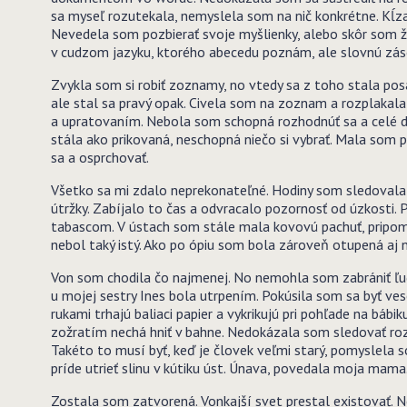
sa myseľ rozutekala, nemyslela som na nič konkrétne. Kĺza
Nevedela som pozbierať svoje myšlienky, alebo skôr som ži
v cudzom jazyku, ktorého abecedu poznám, ale slovnú zásob
Zvykla som si robiť zoznamy, no vtedy sa z toho stala posad
ale stal sa pravý opak. Civela som na zoznam a rozplakala
a upratovaním. Nebola som schopná rozhodnúť sa a celé d
stála ako prikovaná, neschopná niečo si vybrať. Mala som p
sa a osprchovať.
Všetko sa mi zdalo neprekonateľné. Hodiny som sledovala 
útržky. Zabíjalo to čas a odvracalo pozornosť od úzkosti. 
tabascom. V ústach som stále mala kovovú pachuť, pripomí
nebol taký istý. Ako po ópiu som bola zároveň otupená aj 
Von som chodila čo najmenej. No nemohla som zabrániť ľuď
u mojej sestry Ines bola utrpením. Pokúsila som sa byť ve
rukami trhajú baliaci papier a vykrikujú pri pohľade na bábi
zožratím nechá hniť v bahne. Nedokázala som sledovať ro
Takéto to musí byť, keď je človek veľmi starý, pomyslela s
príde utrieť slinu v kútiku úst. Únava, povedala moja mama.
Zostala som zatvorená. Vonkajší svet prestal existovať. N