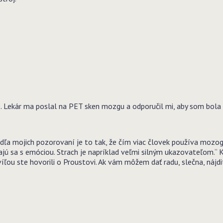
 Lekár ma poslal na PET sken mozgu a odporučil mi, aby som bola 
Podľa mojich pozorovaní je to tak, že čím viac človek používa mozo
ajú sa s emóciou. Strach je napríklad veľmi silným ukazovateľom.“ 
ou ste hovorili o Proustovi. Ak vám môžem dať radu, slečna, nájdi