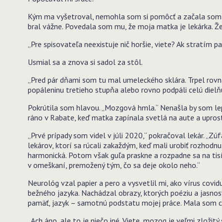
Kým ma vyšetroval, nemohla som si pomôcť a začala som vi
bral vážne. Povedala som mu, že moja matka je lekárka. Že
„Pre spisovateľa neexistuje nič horšie, viete? Ak stratím p
Usmial sa a znova si sadol za stôl.
„Pred pár dňami som tu mal umeleckého sklára. Trpel rovn
popáleninu tretieho stupňa alebo rovno podpáli celú dielňu.
Pokrútila som hlavou. „Mozgová hmla.“ Nenašla by som lep
ráno v Rabate, keď matka zapínala svetlá na aute a uprostr
„Prvé prípady som videl v júli 2020,“ pokračoval lekár. „Zúf
lekárov, ktorí sa rúcali zakaždým, keď mali urobiť rozhodnut
harmonická. Potom však guľa praskne a rozpadne sa na tisí
v omeškaní, premožený tým, čo sa deje okolo neho.“
Neurológ vzal papier a pero a vysvetlil mi, ako vírus covid
bežného jazyka. Nachádzal obrazy, ktorých poéziu a jasno
pamäť, jazyk – samotnú podstatu mojej práce. Mala som chu
„Ach áno, ale to je niečo iné. Viete, mozog je veľmi zložitý 