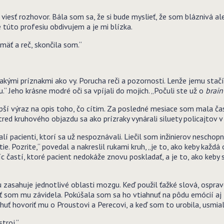
esť rozhovor. Bála som sa, že si bude myslieť, že som bláznivá al
 túto profesiu obdivujem a je mi blízka.
amäť a reč, skončila som.“
akými príznakmi ako vy. Porucha reči a pozornosti. Lenže jemu stač
“ Jeho krásne modré oči sa vpíjali do mojich. „Počuli ste už o
brain
ší výraz na opis toho, čo cítim. Za posledné mesiace som mala ča
ed kruhového objazdu sa ako prízraky vynárali siluety policajtov v 
alí pacienti, ktorí sa už nespoznávali. Liečil som inžinierov neschopn
ie. Pozrite,“ povedal a nakreslil rukami kruh, „je to, ako keby každá
c častí, ktoré pacient nedokáže znovu poskladať, a je to, ako keby
u zasahuje jednotlivé oblasti mozgu. Keď použil ťažké slová, ospraved
sť som mu závidela. Pokúšala som sa ho vtiahnuť na pôdu emócií aj
ť hovoriť mu o Proustovi a Perecovi, a keď som to urobila, usmial
stroj.“