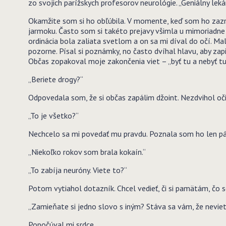
zo svojich parížskych profesorov neurológie. „Geniálny lek
Okamžite som si ho obľúbila. V momente, keď som ho zazr
jarmoku. Často som si takéto prejavy všimla u mimoriadne b
ordinácia bola zaliata svetlom a on sa mi díval do očí. M
pozorne. Písal si poznámky, no často dvíhal hlavu, aby za
Občas zopakoval moje zakončenia viet – „byť tu a nebyť tu“
„Beriete drogy?“
Odpovedala som, že si občas zapálim džoint. Nezdvihol oči
„To je všetko?“
Nechcelo sa mi povedať mu pravdu. Poznala som ho len pá
„Niekoľko rokov som brala kokaín.“
„To zabíja neuróny. Viete to?“
Potom vytiahol dotazník. Chcel vedieť, či si pamätám, čo s
„Zamieňate si jedno slovo s iným? Stáva sa vám, že nevie
Popočúval mi srdce.