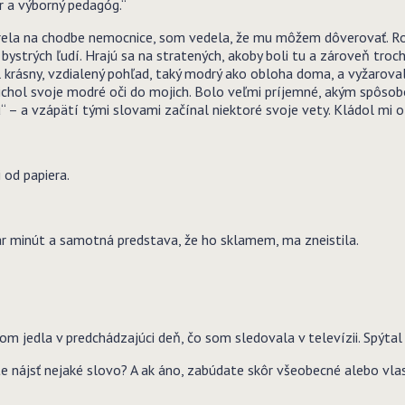
ár a výborný pedagóg.“
ela na chodbe nemocnice, som vedela, že mu môžem dôverovať. Roz
ystrých ľudí. Hrajú sa na stratených, akoby boli tu a zároveň troch
al krásny, vzdialený pohľad, taký modrý ako obloha doma, a vyžarov
pichol svoje modré oči do mojich. Bolo veľmi príjemné, akým spôso
 – a vzápätí tými slovami začínal niektoré svoje vety. Kládol mi o
 od papiera.
r minút a samotná predstava, že ho sklamem, ma zneistila.
om jedla v predchádzajúci deň, čo som sledovala v televízii. Spýtal 
te nájsť nejaké slovo? A ak áno, zabúdate skôr všeobecné alebo v