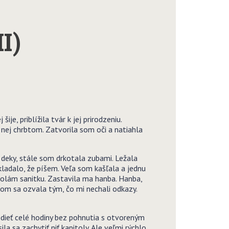
I)
je, priblížila tvár k jej prirodzeniu.
k nej chrbtom. Zatvorila som oči a natiahla
a deky, stále som drkotala zubami. Ležala
ladalo, že píšem. Veľa som kašľala a jednu
volám sanitku. Zastavila ma hanba. Hanba,
som sa ozvala tým, čo mi nechali odkazy.
edieť celé hodiny bez pohnutia s otvoreným
sa zachytiť niť kapitoly. Ale veľmi rýchlo