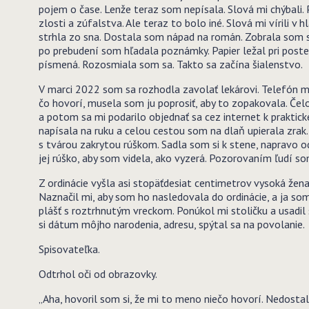
pojem o čase. Lenže teraz som nepísala. Slová mi chýbali
zlosti a zúfalstva. Ale teraz to bolo iné. Slová mi vírili v
strhla zo sna. Dostala som nápad na román. Zobrala som si
po prebudení som hľadala poznámky. Papier ležal pri posteli
písmená. Rozosmiala som sa. Takto sa začína šialenstvo.
V marci 2022 som sa rozhodla zavolať lekárovi. Telefón mi 
čo hovorí, musela som ju poprosiť, aby to zopakovala. Čelo
a potom sa mi podarilo objednať sa cez internet k prakti
napísala na ruku a celou cestou som na dlaň upierala zrak.
s tvárou zakrytou rúškom. Sadla som si k stene, napravo od
jej rúško, aby som videla, ako vyzerá. Pozorovaním ľudí som
Z ordinácie vyšla asi stopäťdesiat centimetrov vysoká žena
Naznačil mi, aby som ho nasledovala do ordinácie, a ja som 
plášť s roztrhnutým vreckom. Ponúkol mi stoličku a usadil
si dátum môjho narodenia, adresu, spýtal sa na povolanie.
Spisovateľka.
Odtrhol oči od obrazovky.
„Aha, hovoril som si, že mi to meno niečo hovorí. Nedostal