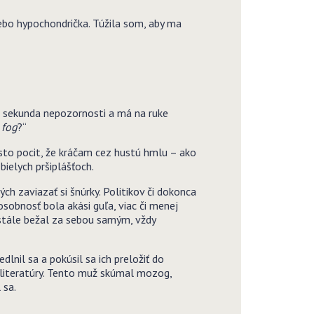
ebo hypochondrička. Túžila som, aby ma
í sekunda nepozornosti a má na ruke
 fog
?“
sto pocit, že kráčam cez hustú hmlu – ako
bielych pršiplášťoch.
ých zaviazať si šnúrky. Politikov či dokonca
 osobnosť bola akási guľa, viac či menej
 stále bežal za sebou samým, vždy
lnil sa a pokúsil sa ich preložiť do
 literatúry. Tento muž skúmal mozog,
 sa.