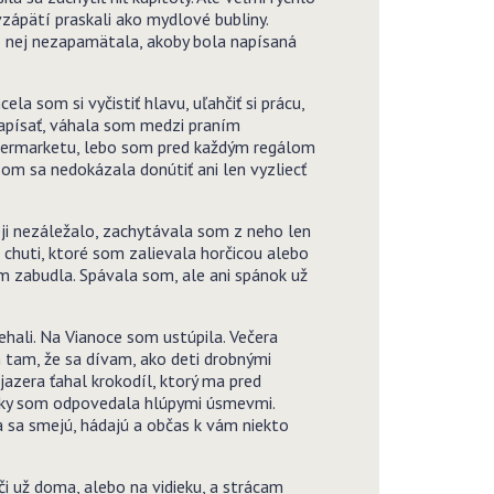
zápätí praskali ako mydlové bubliny.
 z nej nezapamätala, akoby bola napísaná
a som si vyčistiť hlavu, uľahčiť si prácu,
 napísať, váhala som medzi praním
upermarketu, lebo som pred každým regálom
som sa nedokázala donútiť ani len vyzliecť
ji nezáležalo, zachytávala som z neho len
 chuti, ktoré som zalievala horčicou alebo
m zabudla. Spávala som, ale ani spánok už
hali. Na Vianoce som ustúpila. Večera
 tam, že sa dívam, ako deti drobnými
 jazera ťahal krokodíl, ktorý ma pred
ázky som odpovedala hlúpymi úsmevmi.
ia sa smejú, hádajú a občas k vám niekto
i už doma, alebo na vidieku, a strácam