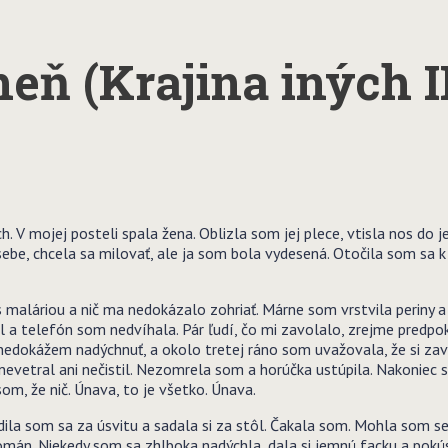
eň (Krajina iných II
 mojej posteli spala žena. Oblizla som jej plece, vtisla nos do jej ši
 sebe, chcela sa milovať, ale ja som bola vydesená. Otočila som sa 
s maláriou a nič ma nedokázalo zohriať. Márne som vrstvila periny 
 a telefón som nedvíhala. Pár ľudí, čo mi zavolalo, zrejme predpok
 nedokážem nadýchnuť, a okolo tretej ráno som uvažovala, že si za
nevetral ani nečistil. Nezomrela som a horúčka ustúpila. Nakoniec 
som, že nič. Únava, to je všetko. Únava.
ila som sa za úsvitu a sadala si za stôl. Čakala som. Mohla som s
. Niekedy som sa zhlboka nadýchla, dala si jemnú facku a pokúsila 