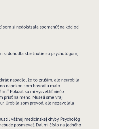
eď som si nedokázala spomenúť na kód od
om si dohodla stretnutie so psychológom,
krát napadlo, že to zruším, ale neurobila
, no napokon som hovorila málo.
ím.“ Pokúsil sa mi vysvetliť niečo
m prísť na meno. Museli sme vraj
ur. Urobila som prevod, ale nezavolala
ustil vážnej medicínskej chyby. Psychológ
 nebude posmievať. Dal mi číslo na jedného