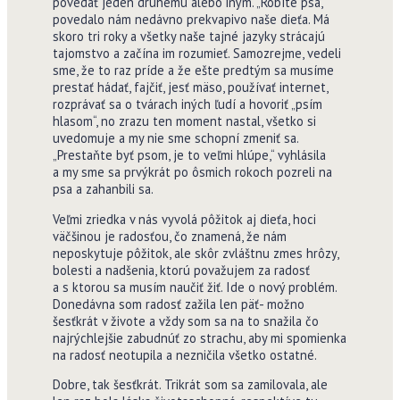
povedať jeden druhému alebo iným. „Robíte psa,“
povedalo nám nedávno prekvapivo naše dieťa. Má
skoro tri roky a všetky naše tajné jazyky strácajú
tajomstvo a začína im rozumieť. Samozrejme, vedeli
sme, že to raz príde a že ešte predtým sa musíme
prestať hádať, fajčiť, jesť mäso, používať internet,
rozprávať sa o tvárach iných ľudí a hovoriť „psím
hlasom“, no zrazu ten moment nastal, všetko si
uvedomuje a my nie sme schopní zmeniť sa.
„Prestaňte byť psom, je to veľmi hlúpe,“ vyhlásila
a my sme sa prvýkrát po ôsmich rokoch pozreli na
psa a zahanbili sa.
Veľmi zriedka v nás vyvolá pôžitok aj dieťa, hoci
väčšinou je radosťou, čo znamená, že nám
neposkytuje pôžitok, ale skôr zvláštnu zmes hrôzy,
bolesti a nadšenia, ktorú považujem za radosť
a s ktorou sa musím naučiť žiť. Ide o nový problém.
Donedávna som radosť zažila len päť- možno
šesťkrát v živote a vždy som sa na to snažila čo
najrýchlejšie zabudnúť zo strachu, aby mi spomienka
na radosť neotupila a nezničila všetko ostatné.
Dobre, tak šesťkrát. Trikrát som sa zamilovala, ale