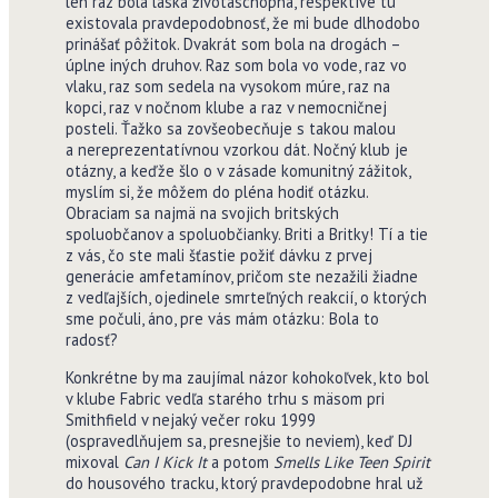
len raz bola láska životaschopná, respektíve tu
existovala pravdepodobnosť, že mi bude dlhodobo
prinášať pôžitok. Dvakrát som bola na drogách –
úplne iných druhov. Raz som bola vo vode, raz vo
vlaku, raz som sedela na vysokom múre, raz na
kopci, raz v nočnom klube a raz v nemocničnej
posteli. Ťažko sa zovšeobecňuje s takou malou
a nereprezentatívnou vzorkou dát. Nočný klub je
otázny, a keďže šlo o v zásade komunitný zážitok,
myslím si, že môžem do pléna hodiť otázku.
Obraciam sa najmä na svojich britských
spoluobčanov a spoluobčianky. Briti a Britky! Tí a tie
z vás, čo ste mali šťastie požiť dávku z prvej
generácie amfetamínov, pričom ste nezažili žiadne
z vedľajších, ojedinele smrteľných reakcií, o ktorých
sme počuli, áno, pre vás mám otázku: Bola to
radosť?
Konkrétne by ma zaujímal názor kohokoľvek, kto bol
v klube Fabric vedľa starého trhu s mäsom pri
Smithfield v nejaký večer roku 1999
(ospravedlňujem sa, presnejšie to neviem), keď DJ
mixoval
Can I Kick It
a potom
Smells Like Teen Spirit
do housového tracku, ktorý pravdepodobne hral už