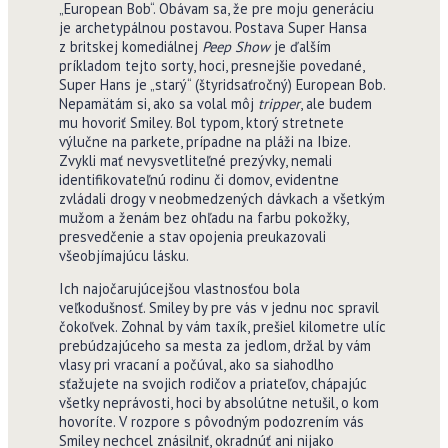
„European Bob“. Obávam sa, že pre moju generáciu
je archetypálnou postavou. Postava Super Hansa
z britskej komediálnej
Peep Show
je ďalším
príkladom tejto sorty, hoci, presnejšie povedané,
Super Hans je „starý“ (štyridsaťročný) European Bob.
Nepamätám si, ako sa volal môj
tripper
, ale budem
mu hovoriť Smiley. Bol typom, ktorý stretnete
výlučne na parkete, prípadne na pláži na Ibize.
Zvykli mať nevysvetliteľné prezývky, nemali
identifikovateľnú rodinu či domov, evidentne
zvládali drogy v neobmedzených dávkach a všetkým
mužom a ženám bez ohľadu na farbu pokožky,
presvedčenie a stav opojenia preukazovali
všeobjímajúcu lásku.
Ich najočarujúcejšou vlastnosťou bola
veľkodušnosť. Smiley by pre vás v jednu noc spravil
čokoľvek. Zohnal by vám taxík, prešiel kilometre ulíc
prebúdzajúceho sa mesta za jedlom, držal by vám
vlasy pri vracaní a počúval, ako sa siahodlho
sťažujete na svojich rodičov a priateľov, chápajúc
všetky neprávosti, hoci by absolútne netušil, o kom
hovoríte. V rozpore s pôvodným podozrením vás
Smiley nechcel znásilniť, okradnúť ani nijako