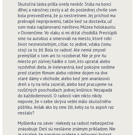
Skutočná láska prišla oveľa neskôr. Stála na konci
dlhej a náročnej cesty a až do poslednej chvíle som
bola presvedčená, že ju nestretnem. Jej príchod ma
prekvapil nepripravenú, takže keď sa dostavila, už
som mala naplánovanú návštevu Múzea holokaustu
v Osvienčime. Vo vlaku si mi držal chodidlá. Prestúpili
sme na autobus a smerovali na miesto, ktoré robí
život neznesiteľným, cítiac to jediné, vďaka čomu
stojí za to žiť. Bola to radosť. Ale nemá zmysel
premýšľať o tom ani to rozoberať. Nie je pre ňu
miesto pri zúrivej hádke o tom, kto upratal alebo
vyzdvihol dieťa. Je irelevantná, keď pokojne sedíme
pred starým filmom alebo robíme dojem na dve
staré dámy v obchode, alebo keď jem ananásovú
dreň a ty na mňa zazeráš, alebo keď pracujeme na
rozličných poschodiach jednej knižnice. Nezapadá
do každodennosti. O radosti vám nikto nikdy
nepovie, že v sebe skrýva veľmi málo skutočného
pôžitku. Avšak ako by sme žili, keby sa to aspoň raz
nestalo?
Myšlienka na záver: niekedy sa radosť nebezpečne
znásobuje. Deti sú neslávne známym príkladom. Nie
je strašné, že napokon prídete o milovanú bytosť,