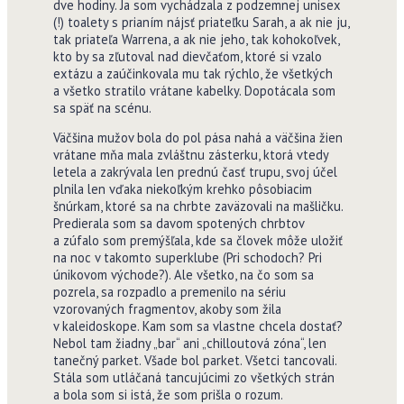
dve hodiny. Ja som vychádzala z podzemnej unisex
(!) toalety s prianím nájsť priateľku Sarah, a ak nie ju,
tak priateľa Warrena, a ak nie jeho, tak kohokoľvek,
kto by sa zľutoval nad dievčaťom, ktoré si vzalo
extázu a zaúčinkovala mu tak rýchlo, že všetkých
a všetko stratilo vrátane kabelky. Dopotácala som
sa späť na scénu.
Väčšina mužov bola do pol pása nahá a väčšina žien
vrátane mňa mala zvláštnu zásterku, ktorá vtedy
letela a zakrývala len prednú časť trupu, svoj účel
plnila len vďaka niekoľkým krehko pôsobiacim
šnúrkam, ktoré sa na chrbte zaväzovali na mašličku.
Predierala som sa davom spotených chrbtov
a zúfalo som premýšľala, kde sa človek môže uložiť
na noc v takomto superklube (Pri schodoch? Pri
únikovom východe?). Ale všetko, na čo som sa
pozrela, sa rozpadlo a premenilo na sériu
vzorovaných fragmentov, akoby som žila
v kaleidoskope. Kam som sa vlastne chcela dostať?
Nebol tam žiadny „bar“ ani „chilloutová zóna“, len
tanečný parket. Všade bol parket. Všetci tancovali.
Stála som utláčaná tancujúcimi zo všetkých strán
a bola som si istá, že som prišla o rozum.