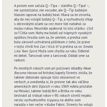
A potom som začula Q-‑Tipa – zlatého Q-‑Tipa! –,
nie syntetizátor, nie vocoder, ale Q-‑Tip ľudským
hlasom rapoval na ľudský beat. Hlava sa mi otvorila,
aby do nej vstúpil ľudský Q-‑Tip, a vychudnutý chlap
s obrovskými očami sa cez more tiel natiahol za
mojou rukou. Neustále opakoval tú istú otázku:
Cítiš
to?
Cítila som. Nohy ma boleli od trápnych vysokých
opätkov, hrozila som sa, že umriem, a predsa som
bola zároveň uchvátená pôžitkom z toho, že práve
v tejto chvíli hrá
Can I Kick It?
a prelína sa so
Smells
Like Teen Spirit
. Muža som chytila za ruku. Odletel
mi dekel. Tancovali sme a tancovali. Oddali sme sa
radosti.
Po mnohých rokoch som pri počúvaní skladby
Weak
Become Heroes
od britskej kapely Streets zistila, že
takmer dokonale opisuje túto skúsenosť vo
veršoch, a uvedomila si, že presne tak ako väčšina
amerických detí žijúcich v roku 1969 videla pristátie
na Mesiaci, takmer každý Brit a Britka vo veku
šestnásť až tridsať rokov v 90. rokoch stretli nejakú
verziu vychudnutého
trippera
, na akého som
narazila v ten večer v klube Fabric. Streets ho volajú