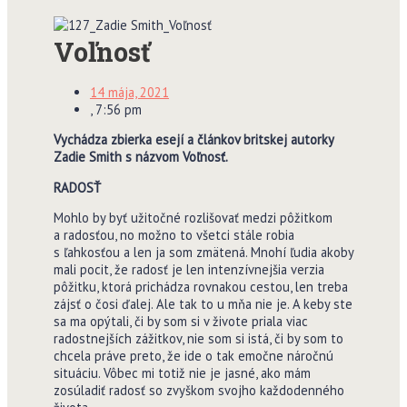
Voľnosť
14 mája, 2021
,
7:56 pm
Vychádza zbierka esejí a článkov britskej autorky
Zadie Smith s názvom Voľnosť.
RADOSŤ
Mohlo by byť užitočné rozlišovať medzi pôžitkom
a radosťou, no možno to všetci stále robia
s ľahkosťou a len ja som zmätená. Mnohí ľudia akoby
mali pocit, že radosť je len intenzívnejšia verzia
pôžitku, ktorá prichádza rovnakou cestou, len treba
zájsť o čosi ďalej. Ale tak to u mňa nie je. A keby ste
sa ma opýtali, či by som si v živote priala viac
radostnejších zážitkov, nie som si istá, či by som to
chcela práve preto, že ide o tak emočne náročnú
situáciu. Vôbec mi totiž nie je jasné, ako mám
zosúladiť radosť so zvyškom svojho každodenného