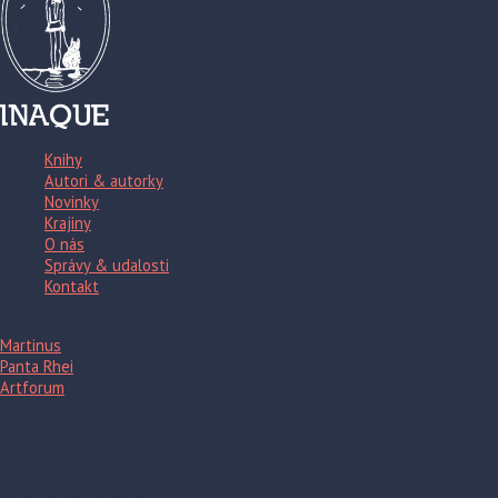
Knihy
Autori & autorky
Novinky
Krajiny
O nás
Správy & udalosti
Kontakt
Kde nás nájdete?
Martinus
Panta Rhei
Artforum
august 2026
Po
Ut
St
Št
Pi
So
Ne
1
2