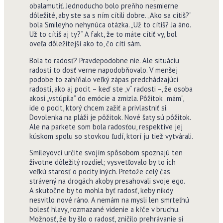
obalamutiť. Jednoducho bolo preňho nesmierne
dôležité, aby ste sa s ním cítili dobre. „Ako sa cítiš?“
bola Smileyho nehynúca otázka. „Už to cítiš? Ja áno.
Už to cítiš aj ty?“ A fakt, že to máte cítiť vy, bol
oveľa dôležitejší ako to, čo cíti sám.
Bola to radosť? Pravdepodobne nie. Ale situáciu
radosti to dosť verne napodobňovalo. V menšej
podobe to zahŕňalo veľký zápas predchádzajúci
radosti, ako aj pocit – keď ste „v“ radosti –, že osoba
akosi „vstúpila“ do emócie a zmizla. Pôžitok „mám“,
ide o pocit, ktorý chcem zažiť a privlastniť si.
Dovolenka na pláži je pôžitok. Nové šaty sú pôžitok.
Ale na parkete som bola radosťou, respektíve jej
kúskom spolu so stovkou ľudí, ktorí ju tiež vytvárali.
Smileyovci určite svojím spôsobom spoznajú ten
životne dôležitý rozdiel; vysvetľovalo by to ich
veľkú starosť o pocity iných. Pretože celý čas
strávený na drogách akoby presahovali svoje ego.
A skutočne by to mohla byť radosť, keby nikdy
nesvitlo nové ráno. A nemám na mysli len smrteľnú
bolesť hlavy, rozmazané videnie a kŕče v bruchu.
Možnosť, že by šlo o radosť, zničilo prehrávanie si