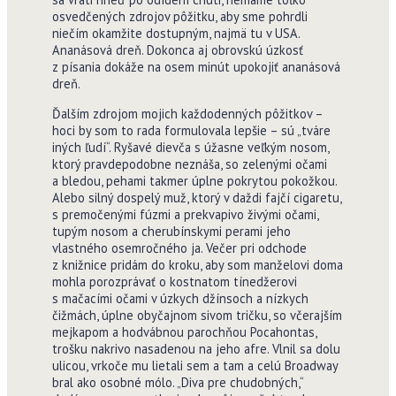
osvedčených zdrojov pôžitku, aby sme pohrdli
niečím okamžite dostupným, najmä tu v USA.
Ananásová dreň. Dokonca aj obrovskú úzkosť
z písania dokáže na osem minút upokojiť ananásová
dreň.
Ďalším zdrojom mojich každodenných pôžitkov –
hoci by som to rada formulovala lepšie – sú „tváre
iných ľudí“. Ryšavé dievča s úžasne veľkým nosom,
ktorý pravdepodobne neznáša, so zelenými očami
a bledou, pehami takmer úplne pokrytou pokožkou.
Alebo silný dospelý muž, ktorý v daždi fajčí cigaretu,
s premočenými fúzmi a prekvapivo živými očami,
tupým nosom a cherubínskymi perami jeho
vlastného osemročného ja. Večer pri odchode
z knižnice pridám do kroku, aby som manželovi doma
mohla porozprávať o kostnatom tínedžerovi
s mačacími očami v úzkych džínsoch a nízkych
čižmách, úplne obyčajnom sivom tričku, so včerajším
mejkapom a hodvábnou parochňou Pocahontas,
trošku nakrivo nasadenou na jeho afre. Vlnil sa dolu
ulicou, vrkoče mu lietali sem a tam a celú Broadway
bral ako osobné mólo. „Diva pre chudobných,“