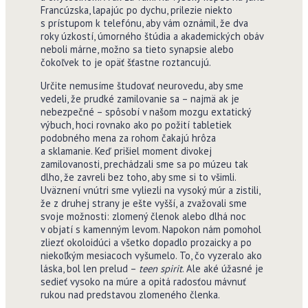
Francúzska, lapajúc po dychu, prilezie niekto
s prístupom k telefónu, aby vám oznámil, že dva
roky úzkostí, úmorného štúdia a akademických obáv
neboli márne, možno sa tieto synapsie alebo
čokoľvek to je opäť šťastne roztancujú.
Určite nemusíme študovať neurovedu, aby sme
vedeli, že prudké zamilovanie sa – najmä ak je
nebezpečné – spôsobí v našom mozgu extatický
výbuch, hoci rovnako ako po požití tabletiek
podobného mena za rohom čakajú hrôza
a sklamanie. Keď prišiel moment divokej
zamilovanosti, prechádzali sme sa po múzeu tak
dlho, že zavreli bez toho, aby sme si to všimli.
Uväznení vnútri sme vyliezli na vysoký múr a zistili,
že z druhej strany je ešte vyšší, a zvažovali sme
svoje možnosti: zlomený členok alebo dlhá noc
v objatí s kamenným levom. Napokon nám pomohol
zliezť okoloidúci a všetko dopadlo prozaicky a po
niekoľkým mesiacoch vyšumelo. To, čo vyzeralo ako
láska, bol len prelud –
teen spirit
. Ale aké úžasné je
sedieť vysoko na múre a opitá radosťou mávnuť
rukou nad predstavou zlomeného členka.