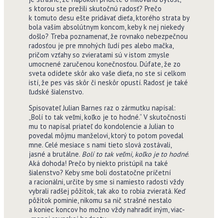
s ktorou ste prežili skutočnú radosť? Prečo
k tomuto desu ešte pridávať dieťa, ktorého strata by
bola vaším absolútnym koncom, keby k nej niekedy
došlo? Treba poznamenať, že rovnako nebezpečnou
radosťou je pre mnohých ľudí pes alebo mačka,
pričom vzťahy so zvieratami sú v istom zmysle
umocnené zaručenou konečnosťou. Dúfate, že zo
sveta odídete skôr ako vaše dieťa, no ste si celkom
istí, že pes vás skôr či neskôr opustí. Radosť je také
ľudské šialenstvo.
Spisovateľ Julian Barnes raz o zármutku napísal:
„Bolí to tak veľmi, koľko je to hodné.“ V skutočnosti
mu to napísal priateľ do kondolencie a Julian to
povedal môjmu manželovi, ktorý to potom povedal
mne. Celé mesiace s nami tieto slová zostávali,
jasné a brutálne.
Bolí to tak veľmi, koľko je to hodné
.
Aká dohoda! Prečo by niekto pristúpil na také
šialenstvo? Keby sme boli dostatočne príčetní
a racionálni, určite by sme si namiesto radosti vždy
vybrali radšej pôžitok, tak ako to robia zvieratá. Keď
pôžitok pominie, nikomu sa nič strašné nestalo
a koniec koncov ho možno vždy nahradiť iným, viac-