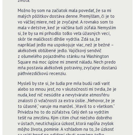
života.
Možno by som na začiatok mala povedať, že sa mi
malých pôžitkov dostáva denne. Premýšľam, či je to
vo väčšej miere, než je zvyčajné. A rovnako som to
mala v detstve, keď je väčšina ľudí zúfalá. Nemyslím
si, že by sa mi prihodilo toľko veľa úžasných vecí,
skôr tie maličkosti dlhšie vydržia. Zdá sa, že
napríklad jedlo ma uspokojuje viac, než je bežné –
akékoľvek obľúbené jedlo. Vajíčkový sendvič
z ošumelého pojazdného stánku na Washington
Square má moc úplne mi zmeniť náladu. Nech predo
mňa postavia akékoľvek potraviny, zvyčajne dostanú
päťhviezdičkovú recenziu.
Mysleli by ste si, že ľudia pre mňa budú radi variť
alebo so mnou jesť, no v skutočnosti mi tvrdia, že je
nuda, keď nič nesúdite a nevytvárate atmosféru
znalosti či vďačnosti za extra úsilie. „Nehovor, že je
to úžasné,“ varuje ma manžel. „Vravíš to o všetkom.“
Privádza ho to do zúfalstva. Celý deň sa vydržím
tešiť na zmrzlinu. Kým cítim chuť niečoho dobrého
v ústach, neutíchajúca úzkosť, ktorá napĺňa zvyšok
môjho života, pominie. A vzhľadom na to, že úzkosť
sa vráti hneď po odídení chuti, nemáme toľko