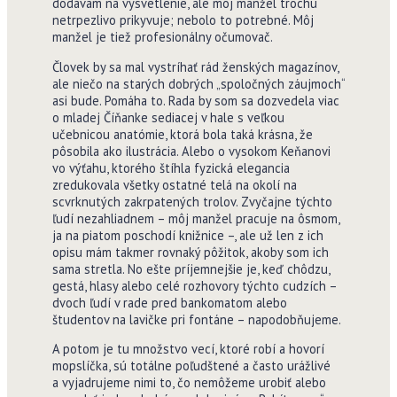
dodávam na vysvetlenie, ale môj manžel trochu
netrpezlivo prikyvuje; nebolo to potrebné. Môj
manžel je tiež profesionálny očumovač.
Človek by sa mal vystríhať rád ženských magazínov,
ale niečo na starých dobrých „spoločných záujmoch“
asi bude. Pomáha to. Rada by som sa dozvedela viac
o mladej Číňanke sediacej v hale s veľkou
učebnicou anatómie, ktorá bola taká krásna, že
pôsobila ako ilustrácia. Alebo o vysokom Keňanovi
vo výťahu, ktorého štíhla fyzická elegancia
zredukovala všetky ostatné telá na okolí na
scvrknutých zakrpatených trolov. Zvyčajne týchto
ľudí nezahliadnem – môj manžel pracuje na ôsmom,
ja na piatom poschodí knižnice –, ale už len z ich
opisu mám takmer rovnaký pôžitok, akoby som ich
sama stretla. No ešte príjemnejšie je, keď chôdzu,
gestá, hlasy alebo celé rozhovory týchto cudzích –
dvoch ľudí v rade pred bankomatom alebo
študentov na lavičke pri fontáne – napodobňujeme.
A potom je tu množstvo vecí, ktoré robí a hovorí
mopslíčka, sú totálne poľudštené a často urážlivé
a vyjadrujeme nimi to, čo nemôžeme urobiť alebo