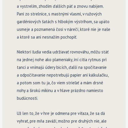
a vystrelím, zhodím ďalších päť a znovu nabijem.
Pani zo strelnice, s mastnými vlasmi, v ružových
gardéniových šatách s hlbokým výstrihom, sa upäto
usmeje a poznamená čosi v nárečí, ktoré nie je naše
a ktoré sa ani nesnažím pochopiť.
Niektorí ľudia vedia udržiavať rovnováhu, môžu stáť
na jednej nohe ako plameniaky, iní cítia rytmus pri
tanci a vnímajú údery bicích, ďalší na spočítavanie
a odpočítavanie nepotrebujú papier ani kalkulačku,
a potom som tu ja, čo viem strieľať a mám drsné
nohy a širokú mikinu a v hlave prázdno namiesto
budúcnosti.
Už len to, že v hre je odmena pre víťaza, že sa dá
vyhrať, pre mňa zaváži, možno pre druhých nie, ale