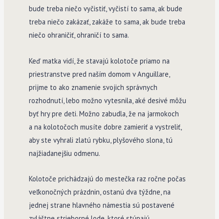
bude treba niečo vyčistiť, vyčistí to sama, ak bude
treba niečo zakázať, zakáže to sama, ak bude treba
niečo ohraničiť, ohraničí to sama.
Keď matka vidí, že stavajú kolotoče priamo na
priestranstve pred naším domom v Anguillare,
prijme to ako znamenie svojich správnych
rozhodnutí, lebo možno vytesnila, aké desivé môžu
byť hry pre deti. Možno zabudla, že na jarmokoch
a na kolotočoch musíte dobre zamieriť a vystreliť,
aby ste vyhrali zlatú rybku, plyšového slona, tú
najžiadanejšiu odmenu.
Kolotoče prichádzajú do mestečka raz ročne počas
veľkonočných prázdnin, ostanú dva týždne, na
jednej strane hlavného námestia sú postavené
zvláštne strieborné lode, ktoré stúpajú