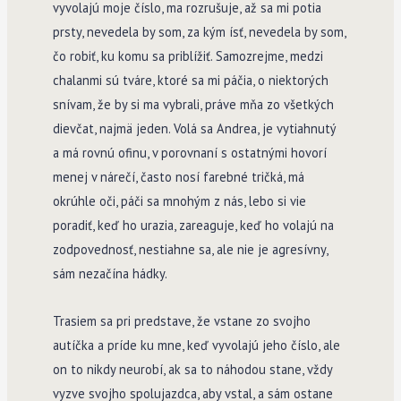
vyvolajú moje číslo, ma rozrušuje, až sa mi potia
prsty, nevedela by som, za kým ísť, nevedela by som,
čo robiť, ku komu sa priblížiť. Samozrejme, medzi
chalanmi sú tváre, ktoré sa mi páčia, o niektorých
snívam, že by si ma vybrali, práve mňa zo všetkých
dievčat, najmä jeden. Volá sa Andrea, je vytiahnutý
a má rovnú ofinu, v porovnaní s ostatnými hovorí
menej v nárečí, často nosí farebné tričká, má
okrúhle oči, páči sa mnohým z nás, lebo si vie
poradiť, keď ho urazia, zareaguje, keď ho volajú na
zodpovednosť, nestiahne sa, ale nie je agresívny,
sám nezačína hádky.
Trasiem sa pri predstave, že vstane zo svojho
autíčka a príde ku mne, keď vyvolajú jeho číslo, ale
on to nikdy neurobí, ak sa to náhodou stane, vždy
vyzve svojho spolujazdca, aby vstal, a sám ostane