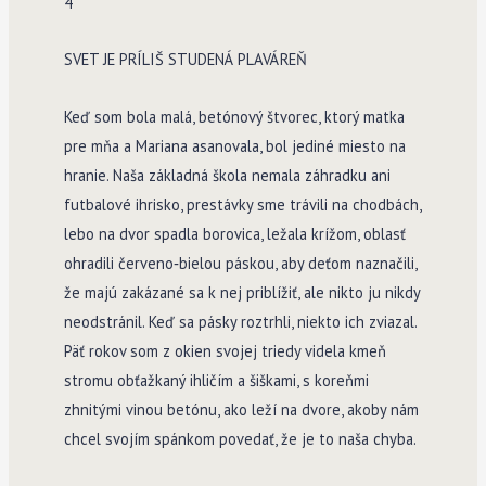
4
SVET JE PRÍLIŠ STUDENÁ PLAVÁREŇ
Keď som bola malá, betónový štvorec, ktorý matka
pre mňa a Mariana asanovala, bol jediné miesto na
hranie. Naša základná škola nemala záhradku ani
futbalové ihri­sko, prestávky sme trávili na chodbách,
lebo na dvor spadla borovica, ležala krížom, oblasť
ohradili červeno­‑bielou páskou, aby deťom naznačili,
že majú zakázané sa k nej priblížiť, ale nikto ju nikdy
neodstránil. Keď sa pásky roztrhli, niekto ich zviazal.
Päť rokov som z okien svojej triedy videla kmeň
stromu obťažkaný ihličím a šiškami, s koreňmi
zhnitými vinou betónu, ako leží na dvore, akoby nám
chcel svojím spánkom povedať, že je to naša chyba.