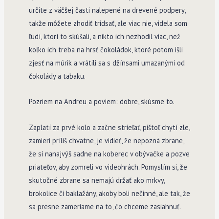
určite z väčšej časti nalepené na drevené podpery,
takže môžete zhodiť tridsať, ale viac nie, videla som
ľudí, ktorí to skúšali, a nikto ich nezhodil viac, než
koľko ich treba na hrsť čokoládok, ktoré potom išli
zjesť na múrik a vrátili sa s džínsami umazanými od
čokolády a tabaku.
Pozriem na Andreu a poviem: dobre, skúsme to.
Zaplatí za prvé kolo a začne strieľať, pištoľ chytí zle,
zamieri príliš chvatne, je vidieť, že nepozná zbrane,
že si nanajvýš sadne na koberec v obývačke a pozve
priateľov, aby zomreli vo videohrách. Pomyslím si, že
skutočné zbrane sa nemajú držať ako mrkvy,
brokolice či baklažány, akoby boli nečinné, ale tak, že
sa presne zameriame na to, čo chceme zasiahnuť.