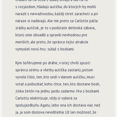
s rozjazdom, hľadajú autíčka, do ktorých by mohli
naraziť s nevraživosťou, každý stret zarachotí a pri
náraze si nadávajú. Ale nie preto sa Carlotte páčia
zrážky autíčok, je to v podstate detinská zábava,
ktorú sme obsadili a spravili nevhodnou pre
menších, ale preto, že správca tejto atrakcie
vymyslel novú hru: súťaž s bozkami.
Kým šoférujeme po dráhe, v istej chvíli spustí
správca sirénu a všetky autíčka zastanú, potom
vyvolá číslo, ten, kto sedí v danom autíčku, musí
vstať a pobozkať, koho chce, ten, kto dostane bozk,
získa žetón na jednu jazdu zadarmo. Hra s bozkami
Carlottu elektrizuje, vždy si vyberá za
spolujazdkyňu Agatu, lebo ona ich dostáva viac než
ja, ja som doslova neviditeľná. Už len možnosť, že