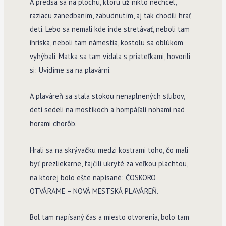
A predsa sa na plochu, ktorú už nikto nechcel,
raziacu zanedbaním, zabudnutím, aj tak chodili hrať
deti. Lebo sa nemali kde inde stretávať, neboli tam
ihriská, neboli tam námestia, kostolu sa oblúkom
vyhýbali. Matka sa tam vídala s priateľkami, hovorili
si: Uvidíme sa na plavárni.
A plaváreň sa stala stokou nenaplnených sľubov,
deti sedeli na mostíkoch a hompáľali nohami nad
horami chorôb.
Hrali sa na skrývačku medzi kostrami toho, čo mali
byť prezliekarne, fajčili ukryté za veľkou plachtou,
na ktorej bolo ešte napísané: ČOSKORO
OTVÁRAME – NOVÁ MESTSKÁ PLAVÁREŇ.
Bol tam napísaný čas a miesto otvorenia, bolo tam