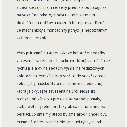
a zasa klesajú, majú červený predok a podobajú sa
na vesmírne rakety, chodia na ne hlavne deti,
dovlečú tam rodičov a ukazujú hore presvedčené,
že mechanický a monotónny pohyb je nepoznaným
zážitkom lietania.
Vždy prítomné sú aj retiazkové kolotoče, sedačky
zavesené na retiazkach na kruhu, ktorý sa točí čoraz
rýchlejšie a dvíha sedačky vyššie, na retiazkových
kolotočoch zvíťazíte, keď strčíte do sedačky pred
sebou, aby nadskočila, a dosiahnete na odmenu,
ktorá je zvyčajne zavesená na žrdi. Môže ísť
o obyčajnú zábavku pre deti, ak sa točí pomaly,
alebo o zlomyseľné preteky, ak sa na ne vrhnú pu­
bertiaci, čo sme my, alebo by sme aspoň chceli byť,
máme ešte len dvanásť, nie sme ani ryba, ani rak,