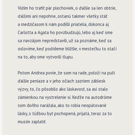
Vidím ho trafiť pár plechoviek, o ďalšie sa len obtrie,
ďalšími ani nepohne, ostanú takmer všetky stáť
a medzičasom k nám podišli priatelia, dokonca aj
Carlotta a Agata ho povzbudzujú, lebo aj keď sme
sa navzájom nepredstavili, už sa poznáme, keď sa
oslovíme, keď podídeme bližšie, v mestečku to stačí
na to, aby sme vytvorili tlupu.
Potom Andrea povie, že som na rade, položí na pult
ďalšie peniaze a v jeho očiach zazriem záblesk
výzvy, to, čo pôsobilo ako láskavosť, sa asi stalo
zámienkou na vystrelenie si. Keďže na autodróme
som doňho narážala, ako to robia neopätované
lásky, s túžbou byť pochopená, prijatá, teraz za to
musím zaplatiť.