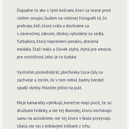
Dopadne to ako s tými bežcami, ktorí sa tesne pred
cieľom zosypú, budem na cieľovej fotografii tá, čo
prehrala, kôň, ktorý cvála a dochráme sa
v záverečnej zákrute, džokej vyhodený zo sedla,
futbalista, ktorý nepremení penaltu, drevená
medaila. Stačí málo a človek zlyhá, zlyhá pre emócie,
pre roztržitosť, lebo je to ľudské.
Vystrelím poslednýkrát, plechovka Coca­‑Coly sa
zachveje a zistím, že v tom nebol žiadny švindeľ:
spadli všetky. Položím pištoľ na pult.
Moje kamarátky vykrikujú, konečne majú pocit, že sú
družkami hrdinky, a nie tej škaredej, ktorú nechávajú
samu na autodróme, nie tej, ktorú v škole prezývajú
Ušatá, nie tej s krikľavými tričkami z trhu.