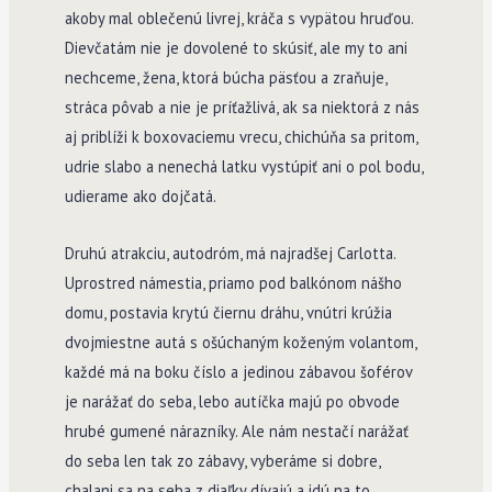
akoby mal oblečenú livrej, kráča s vypätou hruďou.
Dievčatám nie je dovolené to skúsiť, ale my to ani
nechceme, žena, ktorá búcha päsťou a zraňuje,
stráca pôvab a nie je príťažlivá, ak sa niektorá z nás
aj priblíži k boxovaciemu vrecu, chichúňa sa pritom,
udrie slabo a nenechá latku vystúpiť ani o pol bodu,
udierame ako dojčatá.
Druhú atrakciu, autodróm, má najradšej Carlotta.
Uprostred námestia, priamo pod balkónom nášho
domu, postavia krytú čiernu dráhu, vnútri krúžia
dvojmiestne autá s ošúchaným koženým volantom,
každé má na boku číslo a jedinou zábavou šoférov
je narážať do seba, lebo autíčka majú po obvode
hrubé gumené nárazníky. Ale nám nestačí narážať
do seba len tak zo zábavy, vyberáme si dobre,
chalani sa na seba z diaľky dívajú a idú na to