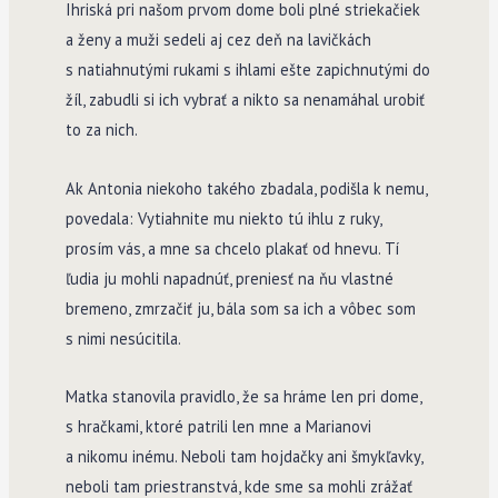
Ihriská pri našom prvom dome boli plné striekačiek
a ženy a muži sedeli aj cez deň na lavičkách
s natiahnutými rukami s ihlami ešte zapichnutými do
žíl, zabudli si ich vybrať a nikto sa nenamáhal urobiť
to za nich.
Ak Antonia niekoho takého zbadala, podišla k nemu,
povedala: Vytiahnite mu niekto tú ihlu z ruky,
prosím vás, a mne sa chcelo plakať od hnevu. Tí
ľudia ju mohli napadnúť, preniesť na ňu vlastné
bremeno, zmrzačiť ju, bála som sa ich a vôbec som
s nimi nesúcitila.
Matka stanovila pravidlo, že sa hráme len pri dome,
s hračkami, ktoré patrili len mne a Marianovi
a nikomu inému. Neboli tam hojdačky ani šmykľavky,
neboli tam priestranstvá, kde sme sa mohli zrážať