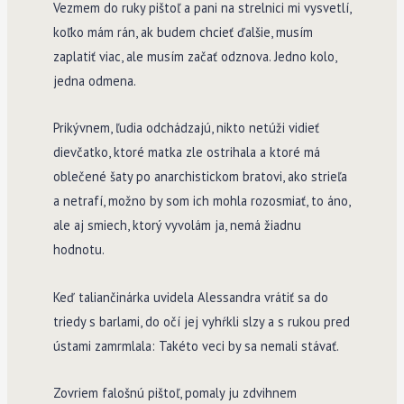
Vezmem do ruky pištoľ a pani na strelnici mi vysvetlí,
koľko mám rán, ak budem chcieť ďalšie, musím
zaplatiť viac, ale musím začať odznova. Jedno kolo,
jedna odmena.
Prikývnem, ľudia odchádzajú, nikto netúži vidieť
dievčatko, ktoré matka zle ostrihala a ktoré má
oblečené šaty po anarchistickom bratovi, ako strieľa
a netrafí, možno by som ich mohla rozosmiať, to áno,
ale aj smiech, ktorý vyvolám ja, nemá žiadnu
hodnotu.
Keď taliančinárka uvidela Alessandra vrátiť sa do
triedy s barlami, do očí jej vyhŕkli slzy a s rukou pred
ústami zamrmlala: Takéto veci by sa nemali stávať.
Zovriem falošnú pištoľ, pomaly ju zdvihnem