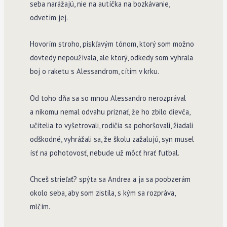
seba narážajú, nie na autíčka na bozkávanie,
odvetím jej.
Hovorím stroho, piskľavým tónom, ktorý som možno
dovtedy nepoužívala, ale ktorý, odkedy som vyhrala
boj o raketu s Alessandrom, cítim v krku.
Od toho dňa sa so mnou Alessandro nerozprával
a nikomu nemal odvahu priznať, že ho zbilo dievča,
učitelia to vyšetrovali, rodičia sa pohoršovali, žiadali
odškodné, vyhrážali sa, že školu zažalujú, syn musel
ísť na pohotovosť, nebude už môcť hrať futbal.
Chceš strieľať? spýta sa Andrea a ja sa poobzerám
okolo seba, aby som zistila, s kým sa rozpráva,
mlčím.