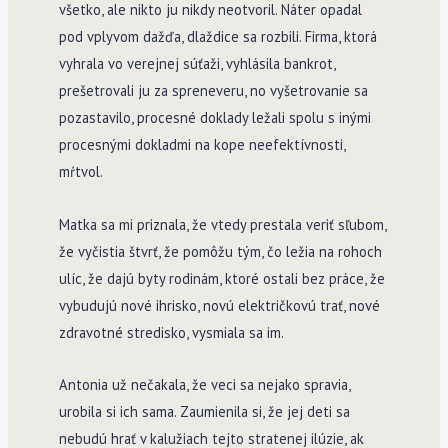
všetko, ale nikto ju nikdy neotvoril. Náter opadal
pod vplyvom dažďa, dlaždice sa rozbili. Firma, ktorá
vyhrala vo verejnej súťaži, vyhlásila bankrot,
prešetrovali ju za spreneveru, no vyšetrovanie sa
pozastavilo, procesné doklady ležali spolu s inými
procesnými dokladmi na kope neefektívnosti,
mŕtvol.
Matka sa mi priznala, že vtedy prestala veriť sľubom,
že vyčistia štvrť, že pomôžu tým, čo ležia na rohoch
ulíc, že dajú byty rodinám, ktoré ostali bez práce, že
vybudujú nové ihrisko, novú električkovú trať, nové
zdravotné stredisko, vysmiala sa im.
Antonia už nečakala, že veci sa nejako spravia,
urobila si ich sama. Zaumienila si, že jej deti sa
nebudú hrať v kalužiach tejto stratenej ilúzie, ak