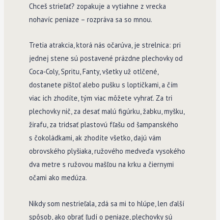
Chceš strieľať? zopakuje a vytiahne z vrecka
nohavíc peniaze – rozpráva sa so mnou.
Tretia atrakcia, ktorá nás očarúva, je strelnica: pri
jednej stene sú postavené prázdne plechovky od
Coca­‑Coly, Spritu, Fanty, všetky už otlčené,
dostanete pištoľ alebo pušku s loptičkami, a čím
viac ich zhodíte, tým viac môžete vyhrať. Za tri
plechovky nič, za desať malú figúrku, žabku, myšku,
žirafu, za tridsať plastovú fľašu od šampanského
s čokoládkami, ak zhodíte všetko, dajú vám
obrovského plyšiaka, ružového medveďa vysokého
dva metre s ružovou mašľou na krku a čiernymi
očami ako medúza.
Nikdy som nestrieľala, zdá sa mi to hlúpe, len ďalší
spôsob, ako obrať ľudí o peniaze, plechovky sú