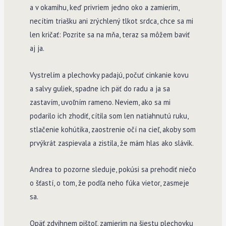
a v okamihu, keď privriem jedno oko a zamierim,
necítim triašku ani zrýchlený tlkot srdca, chce sa mi
len kričať: Pozrite sa na mňa, teraz sa môžem baviť
aj ja.
Vystrelím a plechovky padajú, počuť cinkanie kovu
a salvy guliek, spadne ich päť do radu a ja sa
zastavím, uvoľním rameno. Neviem, ako sa mi
podarilo ich zhodiť, cítila som len natiahnutú ruku,
stlačenie kohútika, zaostrenie očí na cieľ, akoby som
prvýkrát zaspievala a zistila, že mám hlas ako slávik.
Andrea to pozorne sleduje, pokúsi sa prehodiť niečo
o šťastí, o tom, že podľa neho fúka vietor, zasmeje
sa.
Opäť zdvihnem pištoľ, zamierim na šiestu plechovku