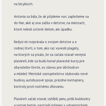
na bicykloch.
Antonia sa bála, že ak pôjdeme von, zapletieme sa
do hier, aké aj ona zažila v detstve, na miestach,
ktoré neboli určené deťom, ale úpadku.
Kedysi mi rozprávala o svojom detstve a o
rodnej štvrti, o tom, ako raz vyvesili plagáty,
na ktorých sa písalo, že sa začala stavať verejná
plaváreň, kde sa budú konať plavecké kurzy pre
obyvateľov štvrte, so zľavou pre dôchodcov
a mládež. Mestské zastupiteľstvo sľubovalo nové
budovy, autobusové spoje, prázdne kontajnery,
kontroly proti nočnému dílovaniu.
Plaváreň začali stavať, vyhĺbili jamu, prišli buldozéry
a potom betón, nastúpili inžinieri s urbanistickými