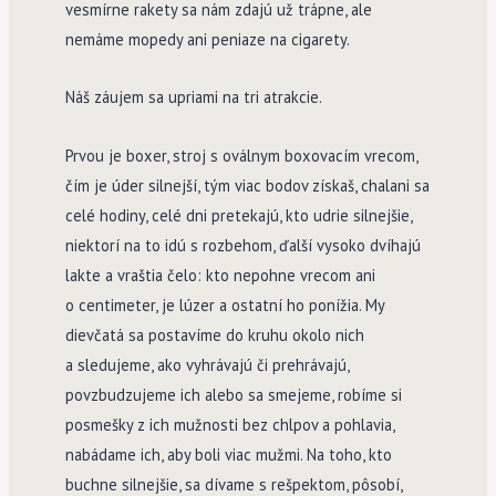
vesmírne rakety sa nám zdajú už trápne, ale
nemáme mopedy ani peniaze na cigarety.
Náš záujem sa upriami na tri atrakcie.
Prvou je boxer, stroj s oválnym boxovacím vrecom,
čím je úder silnejší, tým viac bodov získaš, chalani sa
celé hodiny, celé dni pretekajú, kto udrie silnejšie,
niektorí na to idú s rozbehom, ďalší vysoko dvíhajú
lakte a vraštia čelo: kto nepohne vrecom ani
o centimeter, je lúzer a ostatní ho ponížia. My
dievčatá sa postavíme do kruhu okolo nich
a sledujeme, ako vyhrávajú či prehrávajú,
povzbudzujeme ich alebo sa smejeme, robíme si
posmešky z ich mužnosti bez chlpov a pohlavia,
nabádame ich, aby boli viac mužmi. Na toho, kto
buchne silnejšie, sa dívame s rešpektom, pôsobí,