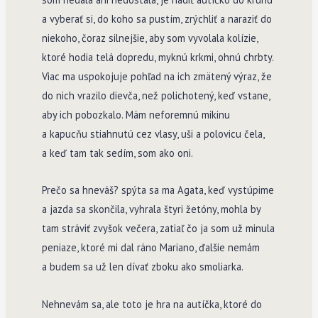
a vyberať si, do koho sa pustím, zrýchliť a naraziť do
niekoho, čoraz silnejšie, aby som vyvolala kolízie,
ktoré hodia telá dopredu, myknú krkmi, ohnú chrbty.
Viac ma uspokojuje pohľad na ich zmätený výraz, že
do nich vrazilo dievča, než polichotený, keď vstane,
aby ich pobozkalo. Mám neforemnú mikinu
a kapucňu stiahnutú cez vlasy, uši a polovicu čela,
a keď tam tak sedím, som ako oni.
Prečo sa hneváš? spýta sa ma Agata, keď vystúpime
a jazda sa skončila, vyhrala štyri žetóny, mohla by
tam stráviť zvyšok večera, zatiaľ čo ja som už minula
peniaze, ktoré mi dal ráno Mariano, ďalšie nemám
a budem sa už len dívať zboku ako smoliarka.
Nehnevám sa, ale toto je hra na autíčka, ktoré do