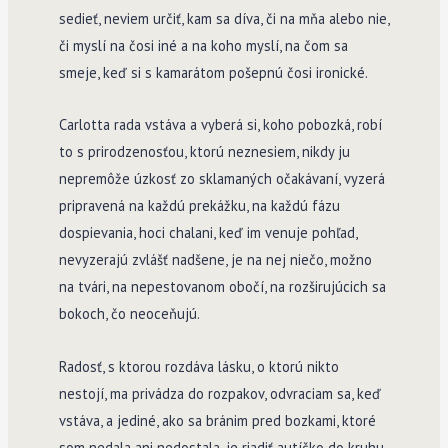
sedieť, neviem určiť, kam sa díva, či na mňa alebo nie,
či myslí na čosi iné a na koho myslí, na čom sa
smeje, keď si s kamarátom pošepnú čosi ironické.
Carlotta rada vstáva a vyberá si, koho pobozká, robí
to s prirodzenosťou, ktorú neznesiem, nikdy ju
nepremôže úzkosť zo sklamaných očakávaní, vyzerá
pripravená na každú prekážku, na každú fázu
dospievania, hoci chalani, keď im venuje pohľad,
nevyzerajú zvlášť nadšene, je na nej niečo, možno
na tvári, na nepestovanom obočí, na rozširujúcich sa
bokoch, čo neoceňujú.
Radosť, s ktorou rozdáva lásku, o ktorú nikto
nestojí, ma privádza do rozpakov, odvraciam sa, keď
vstáva, a jediné, ako sa bránim pred bozkami, ktoré
som nedala ani nedostala, je riadiť autíčko do kruhu