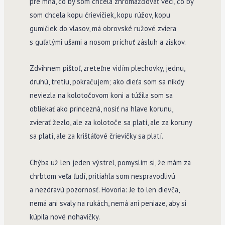
pre mňa, čo by som chcela zhromažďovať veci, čo by
som chcela kopu črievičiek, kopu rúžov, kopu
gumičiek do vlasov, má obrovské ružové zviera
s guľatými ušami a nosom príchuť zásluh a ziskov.
Zdvihnem pištoľ, zreteľne vidím plechovky, jednu,
druhú, tretiu, pokračujem; ako dieťa som sa nikdy
neviezla na kolotočovom koni a túžila som sa
obliekať ako princezná, nosiť na hlave korunu,
zvierať žezlo, ale za kolotoče sa platí, ale za koruny
sa platí, ale za krištáľové črievičky sa platí.
Chýba už len jeden výstrel, pomyslím si, že mám za
chrbtom veľa ľudí, pritiahla som nespravodlivú
a nezdravú pozornosť. Hovoria: Je to len dievča,
nemá ani svaly na rukách, nemá ani peniaze, aby si
kúpila nové nohavičky.