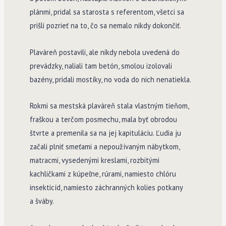
plánmi, pridal sa starosta s referentom, všetci sa
prišli pozrieť na to, čo sa nemalo nikdy dokončiť.
Plaváreň postavili, ale nikdy nebola uvedená do
prevádzky, naliali tam betón, smolou izolovali
bazény, pridali mostíky, no voda do nich nenatiekla.
Rokmi sa mestská plaváreň stala vlastným tieňom,
fraškou a terčom posmechu, mala byť obrodou
štvrte a premenila sa na jej kapituláciu. Ľudia ju
začali plniť smeťami a nepoužívaným nábytkom,
matracmi, vysedenými kreslami, rozbitými
kachličkami z kúpeľne, rúrami, namiesto chlóru
insekticíd, namiesto záchranných kolies potkany
a šváby.