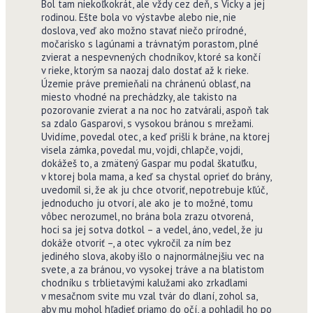
Bol tam niekoľkokrát, ale vždy cez deň, s Vicky a jej
rodinou. Ešte bola vo výstavbe alebo nie, nie
doslova, veď ako možno stavať niečo prírodné,
močarisko s lagúnami a trávnatým porastom, plné
zvierat a nespevnených chodníkov, ktoré sa končí
v rieke, ktorým sa naozaj dalo dostať až k rieke.
Územie práve premieňali na chránenú oblasť, na
miesto vhodné na prechádzky, ale takisto na
pozorovanie zvierat a na noc ho zatvárali, aspoň tak
sa zdalo Gasparovi, s vysokou bránou s mrežami.
Uvidíme, povedal otec, a keď prišli k bráne, na ktorej
visela zámka, povedal mu, vojdi, chlapče, vojdi,
dokážeš to, a zmätený Gaspar mu podal škatuľku,
v ktorej bola mama, a keď sa chystal oprieť do brány,
uvedomil si, že ak ju chce otvoriť, nepotrebuje kľúč,
jednoducho ju otvorí, ale ako je to možné, tomu
vôbec nerozumel, no brána bola zrazu otvorená,
hoci sa jej sotva dotkol – a vedel, áno, vedel, že ju
dokáže otvoriť –, a otec vykročil za ním bez
jediného slova, akoby išlo o najnormálnejšiu vec na
svete, a za bránou, vo vysokej tráve a na blatistom
chodníku s trblietavými kalužami ako zrkadlami
v mesačnom svite mu vzal tvár do dlaní, zohol sa,
aby mu mohol hľadieť priamo do očí, a pohladil ho po