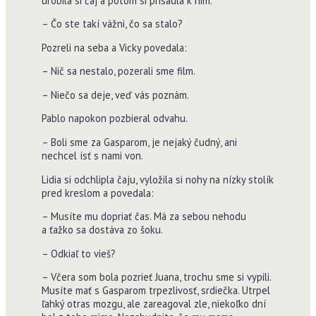
urobila si čaj a potom si prisadla k nim.
– Čo ste takí vážni, čo sa stalo?
Pozreli na seba a Vicky povedala:
– Nič sa nestalo, pozerali sme film.
– Niečo sa deje, veď vás poznám.
Pablo napokon pozbieral odvahu.
– Boli sme za Gasparom, je nejaký čudný, ani
nechcel ísť s nami von.
Lidia si odchlipla čaju, vyložila si nohy na nízky stolík
pred kreslom a povedala:
– Musíte mu dopriať čas. Má za sebou nehodu
a ťažko sa dostáva zo šoku.
– Odkiaľ to vieš?
– Včera som bola pozrieť Juana, trochu sme si vypili.
Musíte mať s Gasparom trpezlivosť, srdiečka. Utrpel
ľahký otras mozgu, ale zareagoval zle, niekoľko dní