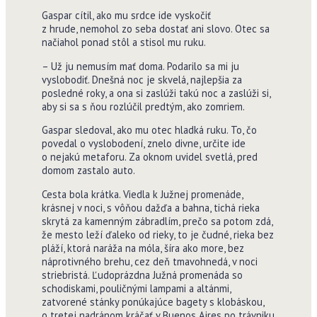
Gaspar cítil, ako mu srdce ide vyskočiť
z hrude, nemohol zo seba dostať ani slovo. Otec sa
načiahol ponad stôl a stisol mu ruku.
– Už ju nemusím mať doma. Podarilo sa mi ju
vyslobodiť. Dnešná noc je skvelá, najlepšia za
posledné roky, a ona si zaslúži takú noc a zaslúži si,
aby si sa s ňou rozlúčil predtým, ako zomriem.
Gaspar sledoval, ako mu otec hladká ruku. To, čo
povedal o vyslobodení, znelo divne, určite ide
o nejakú metaforu. Za oknom uvidel svetlá, pred
domom zastalo auto.
Cesta bola krátka. Viedla k Južnej promenáde,
krásnej v noci, s vôňou dažďa a bahna, tichá rieka
skrytá za kamenným zábradlím, prečo sa potom zdá,
že mesto leží ďaleko od rieky, to je čudné, rieka bez
pláží, ktorá naráža na móla, šíra ako more, bez
náprotivného brehu, cez deň tmavohnedá, v noci
striebristá. Ľudoprázdna Južná promenáda so
schodiskami, pouličnými lampami a altánmi,
zatvorené stánky ponúkajúce bagety s klobáskou,
o tretej nadránom kráčať v Buenos Aires po trávniku