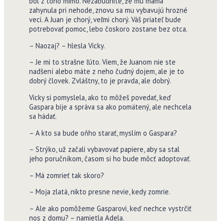
bol z toho mimo. Nezabudnite, že mu mama
zahynula pri nehode, znovu sa mu vybavujú hrozné
veci. A Juan je chorý, veľmi chorý. Váš priateľ bude
potrebovať pomoc, lebo čoskoro zostane bez otca.
– Naozaj? – hlesla Vicky.
– Je mi to strašne ľúto. Viem, že Juanom nie ste
nadšení alebo máte z neho čudný dojem, ale je to
dobrý človek. Zvláštny, to je pravda, ale dobrý.
Vicky si pomyslela, ako to môžeš povedať, keď
Gaspara bije a správa sa ako pomätený, ale nechcela
sa hádať.
– A kto sa bude oňho starať, myslím o Gaspara?
– Strýko, už začali vybavovať papiere, aby sa stal
jeho poručníkom, časom si ho bude môcť adoptovať.
– Má zomrieť tak skoro?
– Moja zlatá, nikto presne nevie, kedy zomrie.
– Ale ako pomôžeme Gasparovi, keď nechce vystrčiť
nos z domu? – namietla Adela.