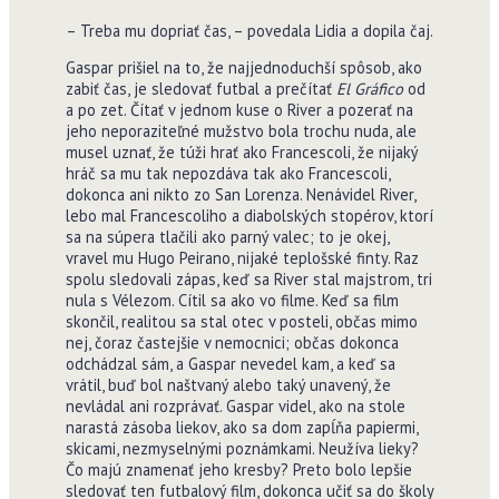
– Treba mu dopriať čas, – povedala Lidia a dopila čaj.
Gaspar prišiel na to, že najjednoduchší spôsob, ako
zabiť čas, je sledovať futbal a prečítať
El Gráfico
od
a po zet. Čítať v jednom kuse o River a pozerať na
jeho neporaziteľné mužstvo bola trochu nuda, ale
musel uznať, že túži hrať ako Francescoli, že nijaký
hráč sa mu tak nepozdáva tak ako Francescoli,
dokonca ani nikto zo San Lorenza. Nenávidel River,
lebo mal Francescoliho a diabolských stopérov, ktorí
sa na súpera tlačili ako parný valec; to je okej,
vravel mu Hugo Peirano, nijaké teplošské finty. Raz
spolu sledovali zápas, keď sa River stal majstrom, tri
nula s Vélezom. Cítil sa ako vo filme. Keď sa film
skončil, realitou sa stal otec v posteli, občas mimo
nej, čoraz častejšie v nemocnici; občas dokonca
odchádzal sám, a Gaspar nevedel kam, a keď sa
vrátil, buď bol naštvaný alebo taký unavený, že
nevládal ani rozprávať. Gaspar videl, ako na stole
narastá zásoba liekov, ako sa dom zapĺňa papiermi,
skicami, nezmyselnými poznámkami. Neužíva lieky?
Čo majú znamenať jeho kresby? Preto bolo lepšie
sledovať ten futbalový film, dokonca učiť sa do školy