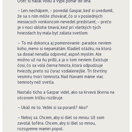
Otec si nalial vodu a vypil pohár do dna.
– Len nechápem, – povedal Gaspar, keď si uvedomil,
že sa s ním môže zhovárať, čo si v posledných
mesiacoch vonkoncom nevedel predstaviť, – prečo
je v noci obloha tmavá, keď pri všetkých tých
hviezdach by mala byť zaliata svetlom.
– To má dokonca aj pomenovanie: paradox neviem
koho, meno si nepamätám. Kladieš otázku, na ktorú
sa dosiaľ nenašla odpoveď, aspoň myslím. Ale
možno už na ňu prišli, a ja o tom neviem. Existuje
čosi, čo sa volá čierna hmota, ktorá odpudzuje
hviezdy, preto sú čoraz vzdialenejšie. Tri štvrtiny
vesmíru tvorí temnota. Nad hlavami máme viac
temnoty než svetla.
Nastalo ticho a Gaspar videl, ako sa krvavá škvrna na
otcovom tričku rozširuje.
– Ukáž mi to. Veľmi si sa poranil? Ako?
– Neboj sa. Chcem, aby si išiel so mnou. Už som
zavolal šoféra. Chcem, aby si išiel so mnou,
rozsypeme mamin popol.