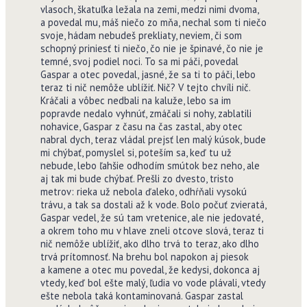
vlasoch, škatuľka ležala na zemi, medzi nimi dvoma,
a povedal mu, máš niečo zo mňa, nechal som ti niečo
svoje, hádam nebudeš prekliaty, neviem, či som
schopný priniesť ti niečo, čo nie je špinavé, čo nie je
temné, svoj podiel noci. To sa mi páči, povedal
Gaspar a otec povedal, jasné, že sa ti to páči, lebo
teraz ti nič nemôže ublížiť. Nič? V tejto chvíli nič.
Kráčali a vôbec nedbali na kaluže, lebo sa im
popravde nedalo vyhnúť, zmáčali si nohy, zablatili
nohavice, Gaspar z času na čas zastal, aby otec
nabral dych, teraz vládal prejsť len malý kúsok, bude
mi chýbať, pomyslel si, poteším sa, keď tu už
nebude, lebo ľahšie odhodím smútok bez neho, ale
aj tak mi bude chýbať. Prešli zo dvesto, tristo
metrov: rieka už nebola ďaleko, odhŕňali vysokú
trávu, a tak sa dostali až k vode. Bolo počuť zvieratá,
Gaspar vedel, že sú tam vretenice, ale nie jedovaté,
a okrem toho mu v hlave zneli otcove slová, teraz ti
nič nemôže ublížiť, ako dlho trvá to teraz, ako dlho
trvá prítomnosť. Na brehu bol napokon aj piesok
a kamene a otec mu povedal, že kedysi, dokonca aj
vtedy, keď bol ešte malý, ľudia vo vode plávali, vtedy
ešte nebola taká kontaminovaná. Gaspar zastal