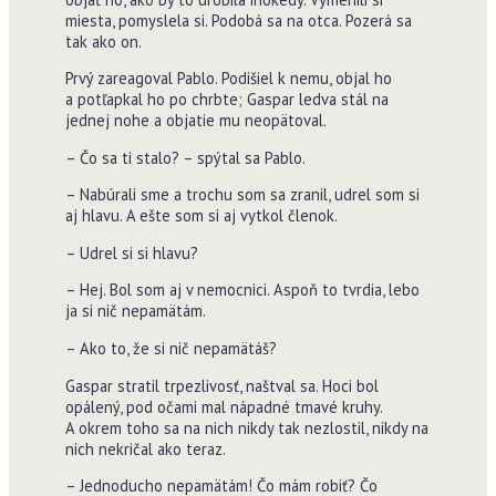
miesta, pomyslela si. Podobá sa na otca. Pozerá sa
tak ako on.
Prvý zareagoval Pablo. Podišiel k nemu, objal ho
a potľapkal ho po chrbte; Gaspar ledva stál na
jednej nohe a objatie mu neopätoval.
– Čo sa ti stalo? – spýtal sa Pablo.
– Nabúrali sme a trochu som sa zranil, udrel som si
aj hlavu. A ešte som si aj vytkol členok.
– Udrel si si hlavu?
– Hej. Bol som aj v nemocnici. Aspoň to tvrdia, lebo
ja si nič nepamätám.
– Ako to, že si nič nepamätáš?
Gaspar stratil trpezlivosť, naštval sa. Hoci bol
opálený, pod očami mal nápadné tmavé kruhy.
A okrem toho sa na nich nikdy tak nezlostil, nikdy na
nich nekričal ako teraz.
– Jednoducho nepamätám! Čo mám robiť? Čo