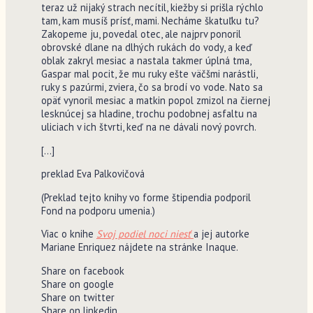
teraz už nijaký strach necítil, kiežby si prišla rýchlo
tam, kam musíš prísť, mami. Necháme škatuľku tu?
Zakopeme ju, povedal otec, ale najprv ponoril
obrovské dlane na dlhých rukách do vody, a keď
oblak zakryl mesiac a nastala takmer úplná tma,
Gaspar mal pocit, že mu ruky ešte väčšmi narástli,
ruky s pazúrmi, zviera, čo sa brodí vo vode. Nato sa
opäť vynoril mesiac a matkin popol zmizol na čiernej
lesknúcej sa hladine, trochu podobnej asfaltu na
uliciach v ich štvrti, keď na ne dávali nový povrch.
[…]
preklad Eva Palkovičová
(Preklad tejto knihy vo forme štipendia podporil
Fond na podporu umenia.)
Viac o knihe
Svoj podiel noci niesť
a jej autorke
Mariane Enriquez nájdete na stránke Inaque.
Share on facebook
Share on google
Share on twitter
Share on linkedin