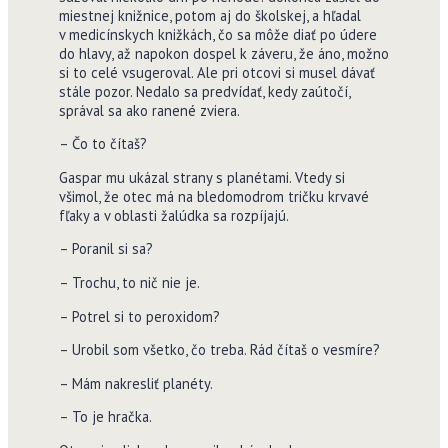
miestnej knižnice, potom aj do školskej, a hľadal
v medicínskych knižkách, čo sa môže diať po údere
do hlavy, až napokon dospel k záveru, že áno, možno
si to celé vsugeroval. Ale pri otcovi si musel dávať
stále pozor. Nedalo sa predvídať, kedy zaútočí,
správal sa ako ranené zviera.
– Čo to čítaš?
Gaspar mu ukázal strany s planétami. Vtedy si
všimol, že otec má na bledomodrom tričku krvavé
fľaky a v oblasti žalúdka sa rozpíjajú.
– Poranil si sa?
– Trochu, to nič nie je.
– Potrel si to peroxidom?
– Urobil som všetko, čo treba. Rád čítaš o vesmíre?
– Mám nakresliť planéty.
– To je hračka.