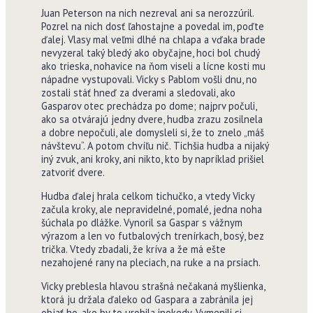
Juan Peterson na nich nezreval ani sa nerozzúril.
Pozrel na nich dosť ľahostajne a povedal im, poďte
ďalej. Vlasy mal veľmi dlhé na chlapa a vďaka brade
nevyzeral taký bledý ako obyčajne, hoci bol chudý
ako trieska, nohavice na ňom viseli a lícne kosti mu
nápadne vystupovali. Vicky s Pablom vošli dnu, no
zostali stáť hneď za dverami a sledovali, ako
Gasparov otec prechádza po dome; najprv počuli,
ako sa otvárajú jedny dvere, hudba zrazu zosilnela
a dobre nepočuli, ale domysleli si, že to znelo „máš
návštevu“. A potom chvíľu nič. Tichšia hudba a nijaký
iný zvuk, ani kroky, ani nikto, kto by napríklad prišiel
zatvoriť dvere.
Hudba ďalej hrala celkom tichučko, a vtedy Vicky
začula kroky, ale nepravidelné, pomalé, jedna noha
šúchala po dlážke. Vynoril sa Gaspar s vážnym
výrazom a len vo futbalových trenírkach, bosý, bez
trička. Vtedy zbadali, že kríva a že má ešte
nezahojené rany na pleciach, na ruke a na prsiach.
Vicky preblesla hlavou strašná nečakaná myšlienka,
ktorá ju držala ďaleko od Gaspara a zabránila jej
objať ho, ako by to urobila inokedy. Vymenili si