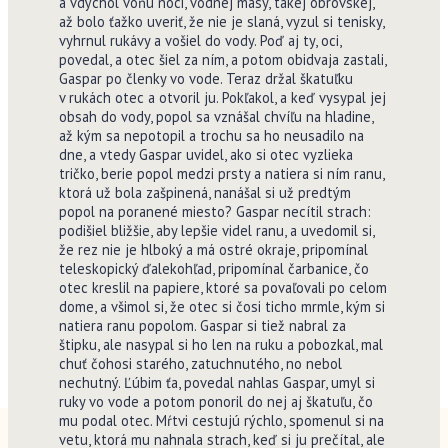
a vdýchol vôňu noci, vodnej masy, takej obrovskej,
až bolo ťažko uveriť, že nie je slaná, vyzul si tenisky,
vyhrnul rukávy a vošiel do vody. Poď aj ty, oci,
povedal, a otec šiel za ním, a potom obidvaja zastali,
Gaspar po členky vo vode. Teraz držal škatuľku
v rukách otec a otvoril ju. Pokľakol, a keď vysypal jej
obsah do vody, popol sa vznášal chvíľu na hladine,
až kým sa nepotopil a trochu sa ho neusadilo na
dne, a vtedy Gaspar uvidel, ako si otec vyzlieka
tričko, berie popol medzi prsty a natiera si ním ranu,
ktorá už bola zašpinená, nanášal si už predtým
popol na poranené miesto? Gaspar necítil strach:
podišiel bližšie, aby lepšie videl ranu, a uvedomil si,
že rez nie je hlboký a má ostré okraje, pripomínal
teleskopický ďalekohľad, pripomínal čarbanice, čo
otec kreslil na papiere, ktoré sa povaľovali po celom
dome, a všimol si, že otec si čosi ticho mrmle, kým si
natiera ranu popolom. Gaspar si tiež nabral za
štipku, ale nasypal si ho len na ruku a pobozkal, mal
chuť čohosi starého, zatuchnutého, no nebol
nechutný. Ľúbim ťa, povedal nahlas Gaspar, umyl si
ruky vo vode a potom ponoril do nej aj škatuľu, čo
mu podal otec. Mŕtvi cestujú rýchlo, spomenul si na
vetu, ktorá mu nahnala strach, keď si ju prečítal, ale