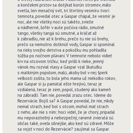
a končekmi prstov sa dotýkať korún stromov, málo
svetla, len mesačný svit, tri štvrtiny vesmíru tvorí
temnota, povedal otec a Gaspar chápal, že vesmír je
noc, ale nie všetky noci sú takéto, svieže
a nádherné, šofér v aute počúva rádio, smutné
tango, všetky tangá sú smutné, a kráčať až
k zábradliu, nie až k brehu, prečo tu nie sú brehy,
prečo sa nemožno dotknúť vody, Gaspar si spomínal
na rieky svojho detstva a pokožku mu pohladila
túžba po nočnom plávaní. V temnote nebolo vidieť
krv na otcovom tričku; keď prišli k rieke, jemný
vánok mu rozvial vlasy a Gaspar vzal škatuľku
s matkiným popolom, malú, akoby bol v nej šperk
veľkosti zošita, to bola jeho mama už niekoľko rokov,
ale Gaspar si ju pamätal ešte hrejivú, teraz je
vzdialená, teraz je zem, popol, studený ako kameň
na zábradlí. Tam nie, povedal zrazu otec. Ideme do
Rezervácie. Bojíš sa? A Gaspar povedal, že nie, nikdy
nemal strach, keď bol s otcom, mohol mať strach
z neho, ale nie s ním; hoci videl, že je chorý, pripadal
mu neporaziteľný a nebezpečný, ranené zvieratá sú
občas také, oveľa silnejšie, ako keď sú zdravé. Môže
sa vojsť v noci do Rezervácie? zaujímal sa Gaspar.