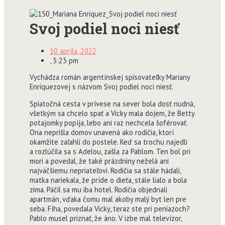
Svoj podiel noci niesť
10 apríla, 2022
,
3:23 pm
Vychádza román argentínskej spisovateľky Mariany
Enriquezovej s názvom Svoj podiel noci niesť.
Spiatočná cesta v prívese na sever bola dosť nudná,
všetkým sa chcelo spať a Vicky mala dojem, že Betty
potajomky popíja, lebo ani raz nechcela šoférovať.
Ona neprišla domov unavená ako rodičia, ktorí
okamžite zaľahli do postele. Keď sa trochu najedli
a rozlúčila sa s Adelou, zašla za Pablom. Ten bol pri
mori a povedal, že také prázdniny neželá ani
najväčšiemu nepriateľovi. Rodičia sa stále hádali,
matka nariekala, že príde o dieťa, stále lialo a bola
zima. Páčil sa mu iba hotel. Rodičia objednali
apartmán, vďaka čomu mal akoby malý byt len pre
seba. Fíha, povedala Vicky, teraz ste pri peniazoch?
Pablo musel priznať, že áno. V izbe mal televízor,