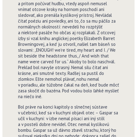
a pritom počúvať hudbu, vtedy aspoň nemusel
vnímať otcove kroky na hornom poschodí ani
sledovať, ako prenáša kyslíkový prístroj. Nevládal
čítať poéziu ani poviedky, ani to, čo sa mu páčilo za
normálnych okolností: nevedeli ho rozptýliť
a niektoré pasáže ho občas aj rozplakali. Z otcovej
izby si vzal knihu anglickej poetky Elizabeth Barret
Browningovej, a keď ju otvoril, našiel tam báseň so
slovami: „ENOUGH! we’re tired, my heart and I. / We
sit beside the headstone thus, / And wish that
name were carved for us.“ Akoby to bolo naschvál.
Preklad bol navyše otrasný. Nemal silu čítať ani
krásne, ani smutné texty. Radšej sa pustil do
zlomkov. Ešte nemohol plávať, nohu nemal
v poriadku, ale túžobne čakal na deň, keď bude môcť
zasa skočiť do bazéna. Pod vodou bolo ľahké myslieť
na niečo iné.
Bol práve na konci kapitoly o slnečnej sústave
v učebnici, keď sa v kuchyni objavil otec – Gaspar sa
učil v kuchyni: v izbe nemal písací ani iný stôl
a v posteli dobre nevidel. Otec nemal kyslíkovú
bombu. Gaspar sa už dávno zbavil strachu, ktorý ho
sužoval niekoľko dní po nehode: dokonca zašiel do