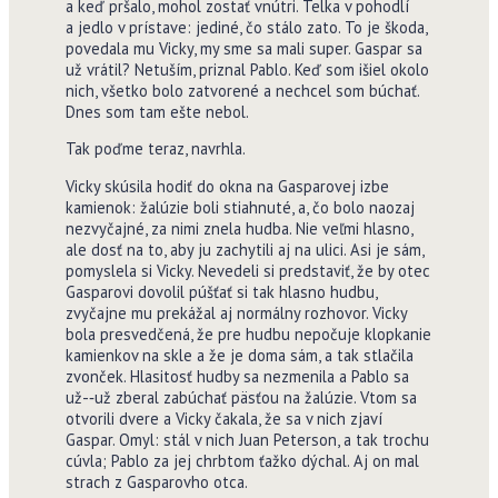
a keď pršalo, mohol zostať vnútri. Telka v pohodlí
a jedlo v prístave: jediné, čo stálo zato. To je škoda,
povedala mu Vicky, my sme sa mali super. Gaspar sa
už vrátil? Netuším, priznal Pablo. Keď som išiel okolo
nich, všetko bolo zatvorené a nechcel som búchať.
Dnes som tam ešte nebol.
Tak poďme teraz, navrhla.
Vicky skúsila hodiť do okna na Gasparovej izbe
kamienok: žalúzie boli stiahnuté, a, čo bolo naozaj
nezvyčajné, za nimi znela hudba. Nie veľmi hlasno,
ale dosť na to, aby ju zachytili aj na ulici. Asi je sám,
pomyslela si Vicky. Nevedeli si predstaviť, že by otec
Gasparovi dovolil púšťať si tak hlasno hudbu,
zvyčajne mu prekážal aj normálny rozhovor. Vicky
bola presvedčená, že pre hudbu nepočuje klopkanie
kamienkov na skle a že je doma sám, a tak stlačila
zvonček. Hlasitosť hudby sa nezmenila a Pablo sa
už-‑už zberal zabúchať päsťou na žalúzie. Vtom sa
otvorili dvere a Vicky čakala, že sa v nich zjaví
Gaspar. Omyl: stál v nich Juan Peterson, a tak trochu
cúvla; Pablo za jej chrbtom ťažko dýchal. Aj on mal
strach z Gasparovho otca.