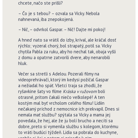
chcete, načo ste prišli?
– Čo je s tebou? – ozvala sa Vicky. Nebola
nahnevaná, iba znepokojená.
– Nič, – odvrkol Gaspar. – Nič! Dajte mi pokoj!
A hneď nato sa vrátil do izby, kríval, ale kráčal dosť
rýchlo; vyzeral chorý, bol strapatý, potil sa. Vicky
chytila Pabla za ruku, aby ho nechal tak, obaja vyšli
z domu a opatrne zatvorili dvere, aby nenarobili
hluk.
Večer sa stretli s Adelou. Pozerali filmy na
videoprehrávači, ktorý im kedysi požičal Gaspar
a nežiadal ho späť. Všetci traja sa zhodli, že
ryšavkine šaty vo filme
Kráska v ružovom
boli
otrasné, pritom čakali niečo veľkolepé! A ten
kostým mal byť vrcholom celého filmu! Lidiin
nečakaný príchod z nemocnice ich prekvapil. Dnes si
nemala mať službu? spýtala sa Vicky a mama jej
povedala, že hej, ale že ju bolí brucho a necíti sa
dobre, preto si vymenila službu s kolegom, ktorému
to vráti budúci týždeň. Lidia sa pobrala do kuchyne,