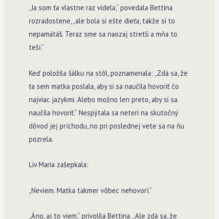
„Ja som ťa vlastne raz videla,“ povedala Bettina
rozradostene, „ale bola si ešte dieťa, takže si to
nepamätáš. Teraz sme sa naozaj stretli a mňa to
teší.“
Keď položila šálku na stôl, poznamenala: „Zdá sa, že
ťa sem matka poslala, aby si sa naučila hovoriť čo
najviac jazykmi. Alebo možno len preto, aby si sa
naučila hovoriť.“ Nespýtala sa neteri na skutočný
dôvod jej príchodu, no pri poslednej vete sa na ňu
pozrela.
Liv Maria zašepkala:
„Neviem. Matka takmer vôbec nehovorí.“
„Áno, aj to viem,“ privolila Bettina. „Ale zdá sa, že