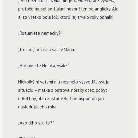
jeho neznalosť jazyka nie je
hendikep
, ale
výhoda
,
pretože musel so žiakmi hovoriť len po anglicky. Ale
aj to všetko bola lož, ktorú jej trvalo roky odhaliť.
„Rozumiete nemecky?“
„Trochu,“ priznala sa Liv Maria.
„Ale nie ste Nemka, však?“
Niekoľkými vetami mu nesmelo vysvetlila svoju
situáciu – matka z ostrova, nórsky otec, pobyt
u Bettiny, plán zostať v Berlíne aspoň do jari
nasledujúceho roka.
„Ako dlho ste tu?“