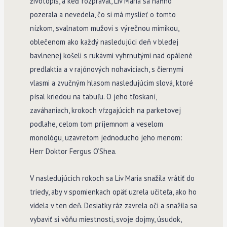
životopis, a keď rozprával, Liv Maria sa naňho
pozerala a nevedela, čo si má myslieť o tomto
nízkom, svalnatom mužovi s výrečnou mimikou,
oblečenom ako každý nasledujúci deň v bledej
bavlnenej košeli s rukávmi vyhrnutými nad opálené
predlaktia a v rajónových nohaviciach, s čiernymi
vlasmi a zvučným hlasom nasledujúcim slová, ktoré
písal kriedou na tabuľu. O jeho tľoskaní,
zaváhaniach, krokoch vŕzgajúcich na parketovej
podlahe, celom tom príjemnom a veselom
monológu, uzavretom jednoducho jeho menom:
Herr Doktor Fergus O’Shea.
V nasledujúcich rokoch sa Liv Maria snažila vrátiť do
triedy, aby v spomienkach opäť uzrela učiteľa, ako ho
videla v ten deň. Desiatky ráz zavrela oči a snažila sa
vybaviť si vôňu miestnosti, svoje dojmy, úsudok,