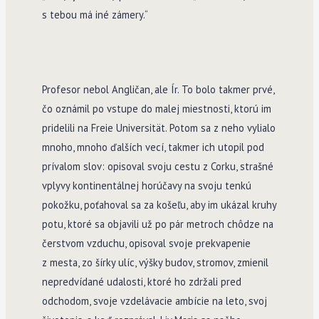
s tebou má iné zámery.“
Profesor nebol Angličan, ale Ír. To bolo takmer prvé,
čo oznámil po vstupe do malej miestnosti, ktorú im
pridelili na Freie Universität. Potom sa z neho vylialo
mnoho, mnoho ďalších vecí, takmer ich utopil pod
prívalom slov: opisoval svoju cestu z Corku, strašné
vplyvy kontinentálnej horúčavy na svoju tenkú
pokožku, poťahoval sa za košeľu, aby im ukázal kruhy
potu, ktoré sa objavili už po pár metroch chôdze na
čerstvom vzduchu, opisoval svoje prekvapenie
z mesta, zo šírky ulíc, výšky budov, stromov, zmienil
nepredvídané udalosti, ktoré ho zdržali pred
odchodom, svoje vzdelávacie ambície na leto, svoj