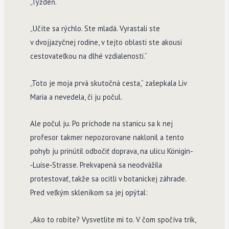
„Týždeň.“
„Učíte sa rýchlo. Ste mladá. Vyrastali ste
v dvojjazyč­nej rodine, v tejto oblasti ste akousi
cestovateľkou na dlhé vzdialenosti.“
„Toto je moja prvá skutočná cesta,“ zašepkala Liv
Maria a nevedela, či ju počul.
Ale počul ju. Po príchode na stanicu sa k nej
profesor takmer nepozorovane naklonil a tento
pohyb ju prinútil odbočiť doprava, na ulicu Königin­
‑Luise­‑Strasse. Prekvapená sa neodvážila
protestovať, takže sa ocitli v botanickej záhrade.
Pred veľkým skleníkom sa jej opýtal:
„Ako to robíte? Vysvetlite mi to. V čom spočíva trik,