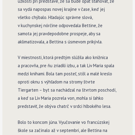
úzkosti pri predstave, že sa bude opäť sťahovať, že
sa vydá napospas novej krajine v čase, keď jej
všetko chýbalo. Hľadajúc správne slová,
v kuchynskej nórčine odpovedala Bettine, že
samota jej pravdepodobne prospeje, aby sa
aklimatizovala, a Bettina s úsmevom prikývla.
V miestnosti, ktorá predtým slúžila ako knižnica
a pracovňa, pre ňu zriadili izbu, a tak Liv Maria spala
medzi knihami. Bola tam posteľ, stôl a malé kreslo
oproti oknu s výhľadom na stromy štvrte
Tiergarten – byt sa nachádzal na štvrtom poschodí,
a keď sa Liv Maria pozrela von, mohla si ľahko
predstaviť, že obýva chatrč v srdci hlbokého lesa.
Bolo to koncom júna. Vyučovanie vo francúzskej
škole sa začínalo až v septembri, ale Bettina na