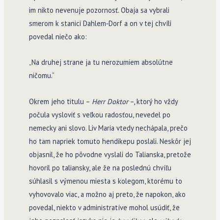
im nikto nevenuje pozornosť. Obaja sa vybrali
smerom k stanici Dahlem­‑Dorf a on v tej chvíli
povedal niečo ako:
„Na druhej strane ja tu nerozumiem absolútne
ničomu.“
Okrem jeho titulu –
Herr Doktor
–, ktorý ho vždy
počula vysloviť s veľkou radosťou, nevedel po
nemecky ani slovo. Liv Maria vtedy nechápala, prečo
ho tam napriek tomuto hendikepu poslali. Neskôr jej
objasnil, že ho pôvodne vyslali do Talianska, pretože
hovoril po taliansky, ale že na poslednú chvíľu
súhlasil s výmenou miesta s kolegom, ktorému to
vyhovovalo viac, a možno aj preto, že napokon, ako
povedal, niekto v administratíve mohol usúdiť, že