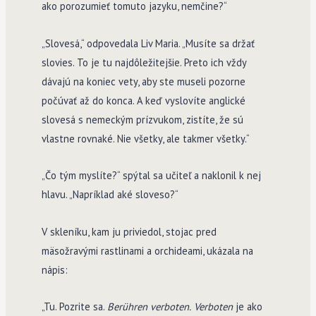
ako porozumieť tomuto jazyku, nemčine?“
„Slovesá,“ odpovedala Liv Maria. „Musíte sa držať
slovies. To je tu najdôležitejšie. Preto ich vždy
dávajú na koniec vety, aby ste museli pozorne
počúvať až do konca. A keď vyslovíte anglické
slovesá s nemeckým prízvukom, zistíte, že sú
vlastne rovnaké. Nie všetky, ale takmer všetky.“
„Čo tým myslíte?“ spýtal sa učiteľ a naklonil k nej
hlavu. „Napríklad aké sloveso?“
V skleníku, kam ju priviedol, stojac pred
mäsožravými rastlinami a orchideami, ukázala na
nápis:
„Tu. Pozrite sa.
Berühren verboten.
Verboten
je ako