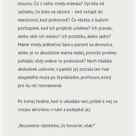
intuíciu. Čo z neho vtedy vnímala? Vycítila od
začiatku, čo bolo na obzore – keď vstúpil do
miestnosti, keď prehovoril? Čo všetko o ľuďoch
pochopíme, keď ich prvýkrát uvidíme? Ich pravdu,
alebo skôr ich masku? Ich pozlátku, alebo jadro?
Máme vtedy jedinečnú šancu ponoriť sa dovnútra,
alebo je to absolútne márna nádej, pretože prvému
pohľadu vždy unikne to podstatné? Nech hľadala
akokoľvek usilovne, v pamäti jej zostala len tvár
dospelého muža po štyridsiatke, profesora, ktorý
pre ňu nič neznamenal.
Po tretej hodine, keď si ukladala veci, prišiel k nej so
svojou aktovkou v ruke a pošepkal jej:
„Rozumiete všetkému, čo hovorím, však?“