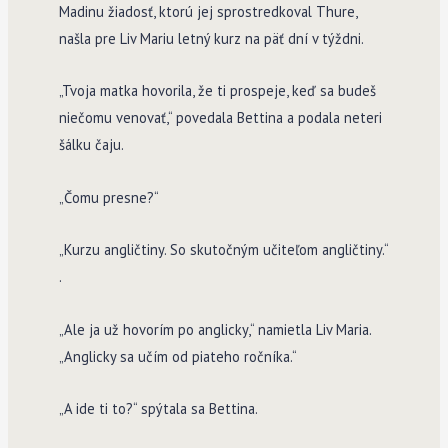
Madinu žiadosť, ktorú jej sprostredkoval Thure,
našla pre Liv Mariu letný kurz na päť dní v týždni.
„Tvoja matka hovorila, že ti prospeje, keď sa budeš
niečomu venovať,“ povedala Bettina a podala neteri
šálku čaju.
„Čomu presne?“
„Kurzu angličtiny. So skutočným učiteľom angličtiny.“
.
„Ale ja už hovorím po anglicky,“ namietla Liv Maria.
„Anglicky sa učím od piateho ročníka.“
„A ide ti to?“ spýtala sa Bettina.