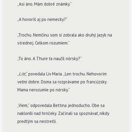
„Asi áno. Mám dobré známky.“
„A hovoríš aj po nemecky?“
„Trochu. Nemčinu som si zobrala ako druhý jazyk na
strednej. Celkom rozumiem.“
„To áno. A Thure ťa naučil nórsky?“
„
Litt
,“ povedala Liv Maria. „Len trochu. Nehovorím
veľmi dobre. Doma sa rozprávame po francúzsky.
Mama nerozumie po nórsky.“
„Viem,“ odpovedala Bettina jednoducho. Obe sa
naklonili nad hrnčeky. Začínali sa spoznávať, nikdy
predtým sa nestretli.