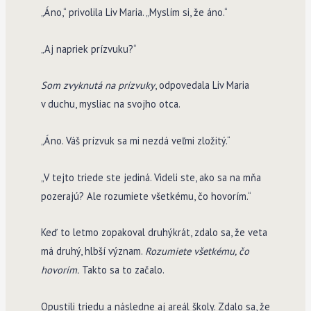
„Áno,“ privolila Liv Maria. „Myslím si, že áno.“
„Aj napriek prízvuku?“
Som zvyknutá na prízvuky
, odpovedala Liv Maria
v duchu, mysliac na svojho otca.
„Áno. Váš prízvuk sa mi nezdá veľmi zložitý.“
„V tejto triede ste jediná. Videli ste, ako sa na mňa
pozerajú? Ale rozumiete všetkému, čo hovorím.“
Keď to letmo zopakoval druhýkrát, zdalo sa, že veta
má druhý, hlbší význam.
Rozumiete všetkému, čo
hovorím.
Takto sa to začalo.
Opustili triedu a následne aj areál školy. Zdalo sa, že