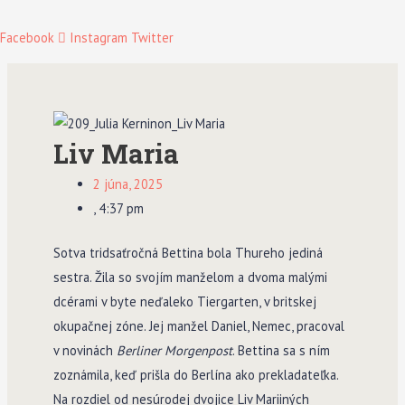
Facebook
Instagram
Twitter
Liv Maria
2 júna, 2025
,
4:37 pm
Sotva tridsaťročná Bettina bola Thureho jediná
sestra. Žila so svojím manželom a dvoma malými
dcérami v byte neďaleko Tiergarten, v britskej
okupačnej zóne. Jej manžel Daniel, Nemec, pracoval
v novinách
Berliner Morgenpost
. Bettina sa s ním
zoznámila, keď prišla do Berlína ako prekladateľka.
Na rozdiel od nesúrodej dvojice Liv Mariiných