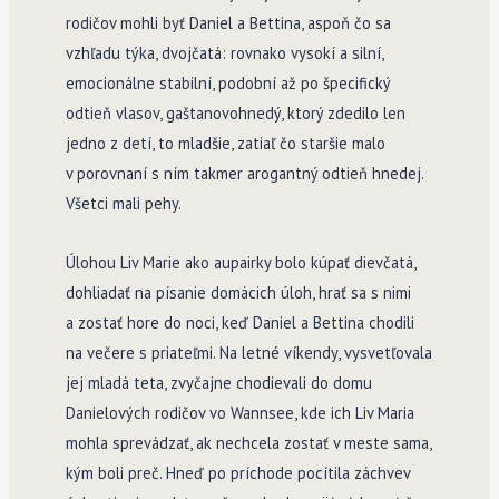
rodičov mohli byť Daniel a Bettina, aspoň čo sa
vzhľadu týka, dvojčatá: rovnako vysokí a silní,
emocionálne stabilní, podobní až po špecifický
odtieň vlasov, gaštanovohnedý, ktorý zdedilo len
jedno z detí, to mladšie, zatiaľ čo staršie malo
v porovnaní s ním takmer arogantný odtieň hnedej.
Všetci mali pehy.
Úlohou Liv Marie ako aupairky bolo kúpať dievčatá,
dohliadať na písanie domácich úloh, hrať sa s nimi
a zostať hore do noci, keď Daniel a Bettina chodili
na večere s priateľmi. Na letné víkendy, vysvetľovala
jej mladá teta, zvyčajne chodievali do domu
Danielových rodičov vo Wannsee, kde ich Liv Maria
mohla sprevádzať, ak nechcela zostať v meste sama,
kým boli preč. Hneď po príchode pocítila záchvev