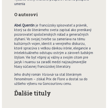
umenia
O autorovi
Abel Quentin
je francúzsky spisovateľ a právnik,
ktorý sa do literárneho sveta zapísal ako prenikavý
pozorovateľ spoločenských nálad a generačných
zlyhaní. Vo svojej tvorbe sa zameriava na tému
kultúrnych vojen, identít a verejného diskurzu,
ktoré spracúva s veľkou dávkou irónie, elegancie a
intelektuálneho odstupu ostrým a zároveň ľudským
štýlom. Vie byť vtipný aj vážny a svojím citom pre
jazyk i nuansu sa zaradil medzi najzaujímavejšie
hlasy súčasnej francúzskej literatúry.
Jeho druhý román
Vizionár
sa stal literárnym
fenoménom – získal Prix de Flore a dostal sa do
užšieho výberu na Goncourtovu cenu.
Ďalšie tituly