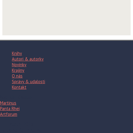
Knihy
Autori & autorky
Novinky
Krajiny
O nás
Správy & udalosti
Kontakt
Kde nás nájdete?
Martinus
Panta Rhei
Artforum
august 2026
Po
Ut
St
Št
Pi
So
Ne