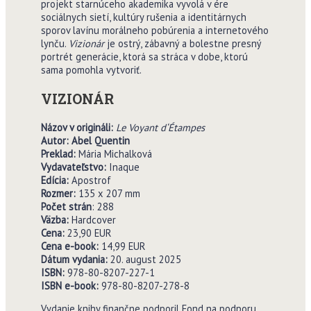
projekt starnúceho akademika vyvolá v ére
sociálnych sietí, kultúry rušenia a identitárnych
sporov lavínu morálneho pobúrenia a internetového
lynču.
Vizionár
je ostrý, zábavný a bolestne presný
portrét generácie, ktorá sa stráca v dobe, ktorú
sama pomohla vytvoriť.
VIZIONÁR
Názov v origináli:
Le Voyant d‘Étampes
Autor: Abel Quentin
Preklad:
Mária Michalková
Vydavate
ľ
stvo:
Inaque
Edícia:
Apostrof
Rozmer:
135 x 207 mm
Po
č
et strán
: 288
V
ä
zba:
Hardcover
Cena:
23,90 EUR
Cena e-book:
14,99 EUR
Dátum vydania:
20. august 2025
ISBN:
978-80-8207-227-1
ISBN e-book:
978-80-8207-278-8
Vydanie knihy finančne podporil Fond na podporu