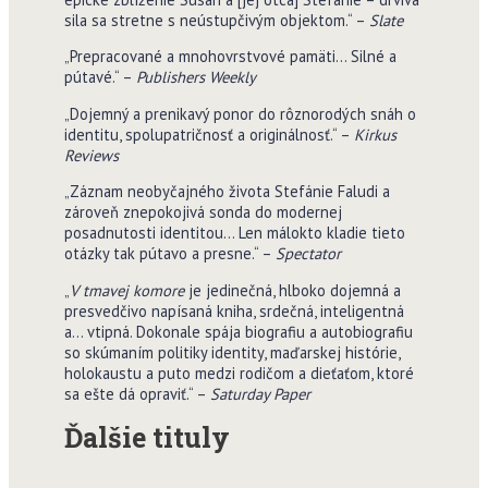
sila sa stretne s neústupčivým objektom.“ –
Slate
„Prepracované a mnohovrstvové pamäti… Silné a
pútavé.“ –
Publishers Weekly
„Dojemný a prenikavý ponor do rôznorodých snáh o
identitu, spolupatričnosť a originálnosť.“ –
Kirkus
Reviews
„Záznam neobyčajného života Stefánie Faludi a
zároveň znepokojivá sonda do modernej
posadnutosti identitou… Len málokto kladie tieto
otázky tak pútavo a presne.“ –
Spectator
„
V tmavej komore
je jedinečná, hlboko dojemná a
presvedčivo napísaná kniha, srdečná, inteligentná
a… vtipná. Dokonale spája biografiu a autobiografiu
so skúmaním politiky identity, maďarskej histórie,
holokaustu a puto medzi rodičom a dieťaťom, ktoré
sa ešte dá opraviť.“ –
Saturday Paper
Ďalšie tituly