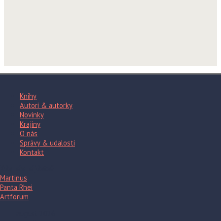
Knihy
Autori & autorky
Novinky
Krajiny
O nás
Správy & udalosti
Kontakt
Kde nás nájdete?
Martinus
Panta Rhei
Artforum
august 2026