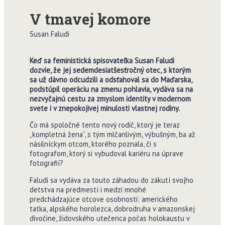
V tmavej komore
Susan Faludi
Keď sa feministická spisovateľka Susan Faludi
dozvie, že jej sedemdesiatšesťročný otec, s ktorým
sa už dávno odcudzili a odsťahoval sa do Maďarska,
podstúpil operáciu na zmenu pohlavia, vydáva sa na
nezvyčajnú cestu za zmyslom identity v modernom
svete i v znepokojivej minulosti vlastnej rodiny.
Čo má spoločné tento nový rodič, ktorý je teraz
„kompletná žena“, s tým mlčanlivým, výbušným, ba až
násilníckym otcom, ktorého poznala, či s
fotografom, ktorý si vybudoval kariéru na úprave
fotografií?
Faludi sa vydáva za touto záhadou do zákutí svojho
detstva na predmestí i medzi mnohé
predchádzajúce otcove osobnosti: amerického
tatka, alpského horolezca, dobrodruha v amazonskej
divočine, židovského utečenca počas holokaustu v