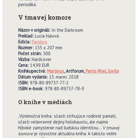
periodiká.
V tmavej komore
Názov v origináli:
In the Darkroom
Preklad:
Lucia Halová
Edícia:
Pandora
Rozmer:
135 x 207 mm
Po
č
et strán:
300
V
ä
zba:
Hardcover
Cena:
14,99 EUR
Kníhkupectvá:
Martinus
,
Artforum,
Panta Rhei
,
Gorila
Dátum vydania:
13. marec 2018
ISBN
: 978-80-89737-77-2
ISBN e-book
: 978-80-89737-78-9
O knihe v médiách
„Výnimočná kniha: sčasti strhujúce rodinné pamäti,
sčasti veľavravné dejiny holokaustu, ale najmä
hlboké zamyslenie nad ľudskou identitou…
V tmavej
komore
je výsostne aktuálna kniha. A takisto veľmi