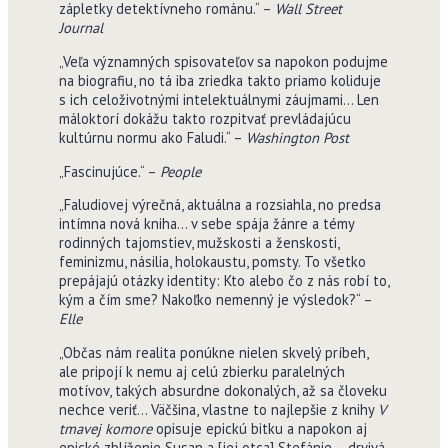
zápletky detektívneho románu.“ –
Wall Street
Journal
„Veľa významných spisovateľov sa napokon podujme
na biografiu, no tá iba zriedka takto priamo koliduje
s ich celoživotnými intelektuálnymi záujmami… Len
máloktorí dokážu takto rozpitvať prevládajúcu
kultúrnu normu ako Faludi.“ –
Washington Post
„Fascinujúce.“ –
People
„Faludiovej výrečná, aktuálna a rozsiahla, no predsa
intímna nová kniha… v sebe spája žánre a témy
rodinných tajomstiev, mužskosti a ženskosti,
feminizmu, násilia, holokaustu, pomsty. To všetko
prepájajú otázky identity: Kto alebo čo z nás robí to,
kým a čím sme? Nakoľko nemenný je výsledok?“ –
Elle
„Občas nám realita ponúkne nielen skvelý príbeh,
ale pripojí k nemu aj celú zbierku paralelných
motívov, takých absurdne dokonalých, až sa človeku
nechce veriť… Väčšina, vlastne to najlepšie z knihy
V
tmavej komore
opisuje epickú bitku a napokon aj
epické zblíženie Susan a [jej otca] Stefánie – drvivá