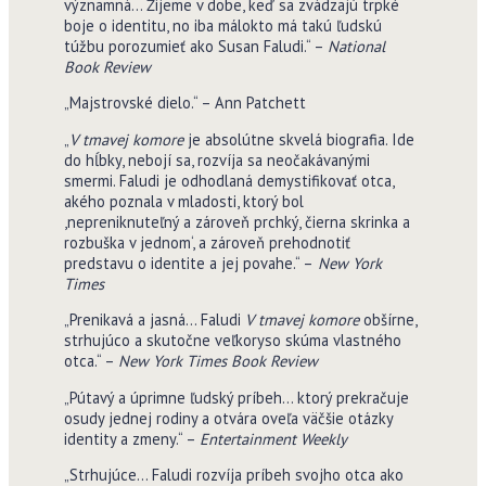
významná… Žijeme v dobe, keď sa zvádzajú trpké
boje o identitu, no iba málokto má takú ľudskú
túžbu porozumieť ako Susan Faludi.“ –
National
Book Review
„Majstrovské dielo.“ – Ann Patchett
„
V tmavej komore
je absolútne skvelá biografia. Ide
do hĺbky, nebojí sa, rozvíja sa neočakávanými
smermi. Faludi je odhodlaná demystifikovať otca,
akého poznala v mladosti, ktorý bol
,nepreniknuteľný a zároveň prchký, čierna skrinka a
rozbuška v jednom‘, a zároveň prehodnotiť
predstavu o identite a jej povahe.“ –
New York
Times
„Prenikavá a jasná… Faludi
V tmavej komore
obšírne,
strhujúco a skutočne veľkoryso skúma vlastného
otca.“ –
New York Times Book Review
„Pútavý a úprimne ľudský príbeh… ktorý prekračuje
osudy jednej rodiny a otvára oveľa väčšie otázky
identity a zmeny.“ –
Entertainment Weekly
„Strhujúce… Faludi rozvíja príbeh svojho otca ako