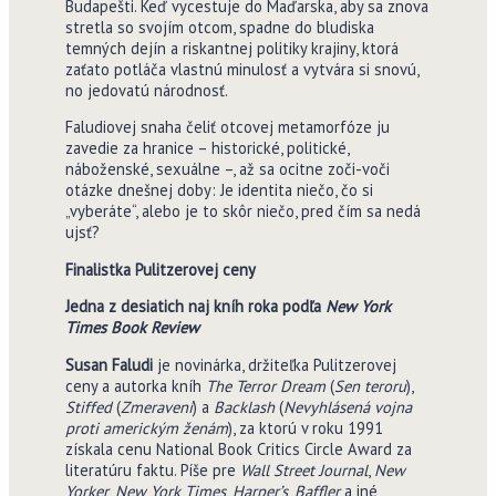
Budapešti. Keď vycestuje do Maďarska, aby sa znova
stretla so svojím otcom, spadne do bludiska
temných dejín a riskantnej politiky krajiny, ktorá
zaťato potláča vlastnú minulosť a vytvára si snovú,
no jedovatú národnosť.
Faludiovej snaha čeliť otcovej metamorfóze ju
zavedie za hranice – historické, politické,
náboženské, sexuálne –, až sa ocitne zoči-voči
otázke dnešnej doby: Je identita niečo, čo si
„vyberáte“, alebo je to skôr niečo, pred čím sa nedá
ujsť?
Finalistka Pulitzerovej ceny
Jedna z desiatich naj kníh roka podľa
New York
Times Book Review
Susan Faludi
je novinárka, držiteľka Pulitzerovej
ceny a autorka kníh
The Terror Dream
(
Sen teroru
),
Stiffed
(
Zmeravení
) a
Backlash
(
Nevyhlásená vojna
proti americkým ženám
), za ktorú v roku 1991
získala cenu National Book Critics Circle Award za
literatúru faktu. Píše pre
Wall Street Journal
,
New
Yorker
,
New York Times
,
Harper’s
,
Baffler
a iné