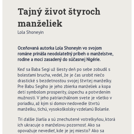
Tajný život štyroch
manželiek
Lola Shoneyin
Oceňovaná autorka Lola Shoneyin vo svojom
románe prináša neodolateľný príbeh o manželstve,
rodine a moci zasadený do súčasnej Nigérie.
Keď sa Baba Segi už šiesty deň po sebe zobudil s
bolesťami brucha, vedel, že je čas urobiť niečo
drastické s bezdetnosťou svojej štvrtej manželky.
Pre Babu Segiho je jeho zbierka manželiek a kopa
detí symbolom prosperity, úspechu a potvrdením
mužnosti. V jeho patriarchálnom svete je všetko v
poriadku, až kým si domov nedovedie štvrtú
manželku, tichú, vysokoškolsky vzdelanú Bolanle.
Tri ďalšie žiarlia a sú znechutené votrelkyňou, ktorá
ich ukracuje o manželovu pozornosť. Ako sa
opovažuje nevedieť, kde je jej miesto? Ako sa