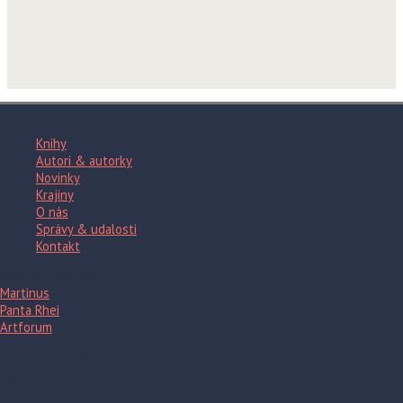
Knihy
Autori & autorky
Novinky
Krajiny
O nás
Správy & udalosti
Kontakt
Kde nás nájdete?
Martinus
Panta Rhei
Artforum
august 2026
Po
Ut
St
Št
Pi
So
Ne
1
2