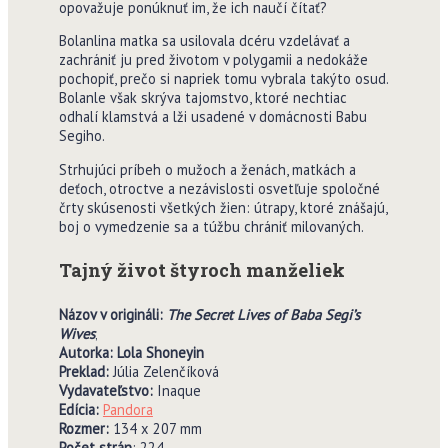
opovažuje ponúknuť im, že ich naučí čítať?
Bolanlina matka sa usilovala dcéru vzdelávať a
zachrániť ju pred životom v polygamii a nedokáže
pochopiť, prečo si napriek tomu vybrala takýto osud.
Bolanle však skrýva tajomstvo, ktoré nechtiac
odhalí klamstvá a lži usadené v domácnosti Babu
Segiho.
Strhujúci príbeh o mužoch a ženách, matkách a
deťoch, otroctve a nezávislosti osvetľuje spoločné
črty skúsenosti všetkých žien: útrapy, ktoré znášajú,
boj o vymedzenie sa a túžbu chrániť milovaných.
Tajný život štyroch manželiek
Názov v origináli:
The Secret Lives of Baba Segi’s
Wives
‚
Autorka: Lola Shoneyin
Preklad:
Júlia Zelenčíková
Vydavate
ľ
stvo:
Inaque
Edícia:
Pandora
Rozmer:
134 x 207 mm
Po
č
et strán
: 224