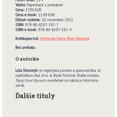
V
ä
zba:
Paperback s prebalom
Cena:
17,99 EUR
Cena e-book:
13,99 EUR
Dátum vydania:
10. november 2022
ISBN:
978-80-8207-192-7
ISBN e-book:
978-80-8207-193-4
Kníhkupectvá:
Artforum
,
Panta Rhei
,
Heureka
Bez prebalu
:
O autorke
Lola Shoneyin
je nigérijská poetka a spisovateľka. Je
riaditeľkou Ake Arts & Book Festival. Podľa románu
Tajný život štyroch manželiek
sa nakrúca televízny
seriál.
Ďalšie tituly