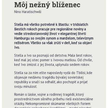
Môj nežný blíženec
Nino Haratischwili
Stella má všetko potrebné k šťastiu: v tridsiatich
šiestich rokoch pracuje pre regionálne noviny a
vedie stredostavovský život v elegantnej štvrti
Hamburgu so svojím synom a manželom, televíznym
režisérom. Všetko sa však zrúti v deň, keď sa objaví
Ivo.
Stella a Ivo sa poznajú od detstva. Mala šesť rokov,
keď mal jej otec pomer s Ivovou matkou. Od chvíle,
keď Ivo zmizol z jej života, uplynulo sedem rokov.
Stella sa za ním ešte naposledy vydá do Tbilisi, kde
objavuje nedávnu tragédiu bývalej sovietskej
republiky a snaží sa odhaliť, ako pochopiť a prijať
svoju minulosť.
Román o láske, vojne a rodinnej tragédii, ktorý
prostredníctvom silného príbehu rieši existenciálne
otázky. Nekompromisné skúmanie všetkých foriem