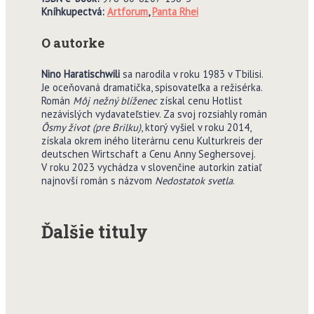
Kníhkupectvá:
Artforum
,
Panta Rhei
O autorke
Nino Haratischwili
sa narodila v roku 1983 v Tbilisi.
Je oceňovaná dramatička, spisovateľka a režisérka.
Román
Môj nežný blíženec
získal cenu Hotlist
nezávislých vydavateľstiev. Za svoj rozsiahly román
Ôsmy život (pre Brilku)
, ktorý vyšiel v roku 2014,
získala okrem iného literárnu cenu Kulturkreis der
deutschen Wirtschaft a Cenu Anny Seghersovej.
V roku 2023 vychádza v slovenčine autorkin zatiaľ
najnovší román s názvom
Nedostatok
svetla
.
Ďalšie tituly