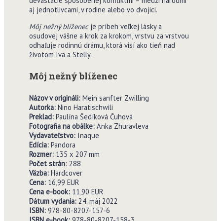
devastácie spôsobenej konfliktmi – medzi národmi
aj jednotlivcami, v rodine alebo vo dvojici.
Môj nežný blíženec
je príbeh veľkej lásky a
osudovej vášne a krok za krokom, vrstvu za vrstvou
odhaľuje rodinnú drámu, ktorá visí ako tieň nad
životom Iva a Stelly.
Môj nežný blíženec
Názov v origináli:
Mein sanfter Zwilling
Autorka:
Nino Haratischwili
Preklad:
Paulína Šedíková Čuhová
Fotografia na obálke:
Anka Zhuravleva
Vydavate
ľ
stvo:
Inaque
Edícia:
Pandora
Rozmer:
135 x 207 mm
Po
č
et strán
: 288
V
ä
zba:
Hardcover
Cena:
16,99 EUR
Cena e-book:
11,90 EUR
Dátum vydania:
24. máj 2022
ISBN:
978-80-8207-157-6
ISBN e-book:
978-80-8207-158-3