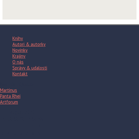
Knihy
Autori & autorky
Novinky
Krajiny
O nás
Správy & udalosti
Kontakt
Kde nás nájdete?
Martinus
Panta Rhei
Artforum
august 2026
Po
Ut
St
Št
Pi
So
Ne
1
2
3
4
5
6
7
8
9