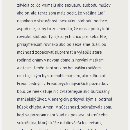
závidia to, čo vnímajú ako sexuál­nu slobodu mužov
ako on, ale teraz som mala pocit, že väčšina ľudí
napokon v skutočnosti sexuálnu slobodu nechce,
aspoň nie, ak by to znamenalo, že musia poskytnúť
rovnakú slobodu tým, ktorých chcú pre seba. Nie,
prinajmenšom rovnako ako po sexe sme túžili po
možnosti zopakovať si, prehrať a vylepšiť staré
rodinné drámy v novom dome, s novými matkami
a otcami, lenže tentoraz by bol vaším rodičom
niekto, s kým by ste mohli mať sex, ako zdôraznil
Freud. Jedným z Freudových najväčších poznatkov
bolo, že neexistuje nič zvrátenejšie ako buržoázny
manželský život. V. energicky prikývol, kým si odtrhol
kúsok chleba. Amen! V súčasnosti, pokračovala som,
keď sa pozerám napríklad na postavu starnúceho
sukničkára, ktorý skáče od dievčaťa k dievčaťu,