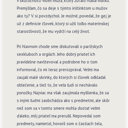
v skutočnosti vidím muža, ktorý zúfalo hľadá matku.
Premýšľam, čo sa deje s týmto inštinktom u mužov
ako ty? V. si povzdychol. Je možné, povedal, že gej je
už z definície človek, ktorý si užil toľko materinskej
starostlivosti, že mu vydrží na celý život.
Pri hlavnom chode sme diskutovali o parížskych
sexkluboch a orgiách. Jeho dobrý priateľ ich
pravidelne navštevoval a podrobne ho o tom
informoval, čo mi teraz prerozprával. Veľmi ma
zaujali malé skrinky, do ktorých si človek odkladal
oblečenie, a tiež to, že veľa ľudí si nechávalo
ponožky. Najviac ma však zaujímala myšlienka, že sa
s inými ľuďmi zaobchádza ako s predmetmi, ale skôr
než som sa v tomto smere mohla dostať veľmi
ďaleko, môj priateľ ma prerušil. Nepovedal som
predmety, namietol, hovoril som o častiach tela,