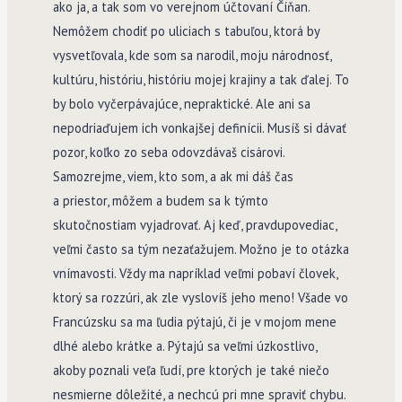
ako ja, a tak som vo verejnom účtovaní Číňan.
Nemôžem chodiť po uliciach s tabuľou, ktorá by
vysvetľovala, kde som sa narodil, moju národnosť,
kultúru, históriu, históriu mojej krajiny a tak ďalej. To
by bolo vyčerpávajúce, nepraktické. Ale ani sa
nepodriaďujem ich vonkajšej definícii. Musíš si dávať
pozor, koľko zo seba odovzdávaš cisárovi.
Samozrejme, viem, kto som, a ak mi dáš čas
a priestor, môžem a budem sa k týmto
skutočnostiam vyjadrovať. Aj keď, pravdupovediac,
veľmi často sa tým nezaťažujem. Možno je to otázka
vnímavosti. Vždy ma napríklad veľmi pobaví človek,
ktorý sa rozzúri, ak zle vyslovíš jeho meno! Všade vo
Francúzsku sa ma ľudia pýtajú, či je v mojom mene
dlhé alebo krátke a. Pýtajú sa veľmi úzkostlivo,
akoby poznali veľa ľudí, pre ktorých je také niečo
nesmierne dôležité, a nechcú pri mne spraviť chybu.