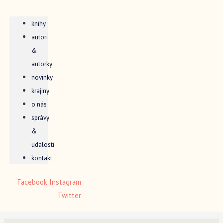
knihy
autori
&
autorky
novinky
krajiny
o nás
správy
&
udalosti
kontakt
Facebook
Instagram
Twitter