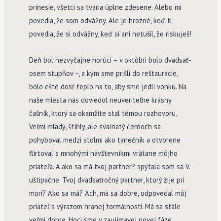
prinesie, všetci sa tvária úplne zdesene. Alebo mi
povedia, že som odvážny. Ale je hrozné, keď ti
povedia, že si odvážny, keď si ani netušil, že riskuješ!
Deň bol nezvyčajne horúci – v októbri bolo dvadsať­
osem stupňov –, a kým sme prišli do reštaurácie,
bolo ešte dosť teplo na to, aby sme jedli vonku. Na
naše miesta nás doviedol neuveriteľne krásny
čašník, ktorý sa okamžite stal témou rozhovoru.
Veľmi mladý, štíhly, ale svalnatý černoch sa
pohyboval medzi stolmi ako tanečník a otvorene
flirtoval s mnohými návštevníkmi vrátane môjho
priateľa. A ako sa má tvoj partner? spýtala som sa V.
uštipačne. Tvoj dvadsaťročný partner, ktorý žije pri
mori? Ako sa má? Ach, má sa dobre, odpovedal môj
priateľ s výrazom hranej formálnosti. Má sa stále
veľmi dobre. Hoci sme v zaujímavej novej fáze