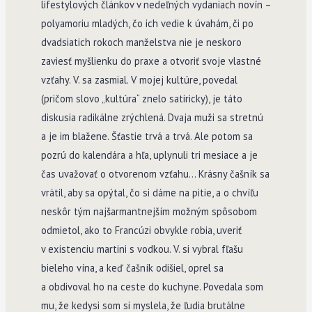
lifestylových článkov v nedeľných vydaniach novín –
polyamoriu mladých, čo ich vedie k úvahám, či po
dvadsiatich rokoch manželstva nie je neskoro
zaviesť myšlienku do praxe a otvoriť svoje vlastné
vzťahy. V. sa zasmial. V mojej kultúre, povedal
(pričom slovo „kultúra“ znelo satiricky), je táto
diskusia radikálne zrýchlená. Dvaja muži sa stretnú
a je im blažene. Šťastie trvá a trvá. Ale potom sa
pozrú do kalendára a hľa, uplynuli tri mesiace a je
čas uvažovať o otvorenom vzťahu… Krásny čašník sa
vrátil, aby sa opýtal, čo si dáme na pitie, a o chvíľu
neskôr tým najšarmantnejším možným spôsobom
odmietol, ako to Francúzi obvykle robia, uveriť
v existenciu martini s vodkou. V. si vybral fľašu
bieleho vína, a keď čašník odišiel, oprel sa
a obdivoval ho na ceste do kuchyne. Povedala som
mu, že kedysi som si myslela, že ľudia brutálne