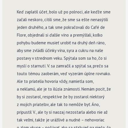
Keď zaplatil účet, bolo už po polnoci, ale keďže sme
začali neskoro, cítili sme, že sme sa ešte nenasýtili
jeden druhého, a tak sme pokračovali do Café de
Flore, objednali si ďalšie víno a premýšľali, koľko
pohybu budeme musieť urobiť na druhý deň ráno,
aby sme zvládli účinky vína, syra a cukru na naše
postavy v strednom veku. Spýtala som sa ho, čo si
myslí o starnutí. V. sa zamračil a spýtal sa, prečo sa
touto témou zaoberám, veď vyzerám úplne rovnako.
Ale to priatelia hovoria vždy, namietla som,
a neklamú, ale je to ilúzia známosti. Nemám pocit, že
by si zostarol, respektíve že by zostarol niektorý
z mojich priateľov, ale tak to nemôže byť. Áno,
pripustil V., ale ty si naozaj nezostarla alebo nie až
tak veľmi, takže je urážlivé a nudné – nehovoriac
o zlom vkuse – počúvať, ako sa sťažuješ na niečo, čo