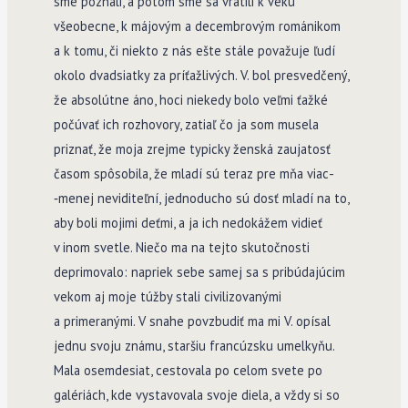
sme poznali, a potom sme sa vrátili k veku
všeobecne, k májovým a decembrovým románikom
a k tomu, či niekto z nás ešte stále považuje ľudí
okolo dvadsiatky za príťažlivých. V. bol presvedčený,
že absolútne áno, hoci niekedy bolo veľmi ťažké
počúvať ich rozhovory, zatiaľ čo ja som musela
priznať, že moja zrejme typicky ženská zaujatosť
časom spôsobila, že mladí sú teraz pre mňa viac­
‑menej neviditeľní, jednoducho sú dosť mladí na to,
aby boli mojimi deťmi, a ja ich nedokážem vidieť
v inom svetle. Niečo ma na tejto skutočnosti
deprimovalo: napriek sebe samej sa s pribúdajúcim
vekom aj moje túžby stali civilizovanými
a primeranými. V snahe povzbudiť ma mi V. opísal
jednu svoju známu, staršiu francúzsku umelkyňu.
Mala osemdesiat, cestovala po celom svete po
galériách, kde vystavovala svoje diela, a vždy si so