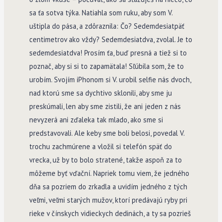
sa ťa sotva týka. Natiahla som ruku, aby som V.
uštipla do pása, a zdôraznila: Čo? Sedemdesiatpäť
centimetrov ako vždy? Sedemdesiatdva, zvolal. Je to
sedemdesiatdva! Prosím ťa, buď presná a tiež si to
poznač, aby si si to zapamätala! Sľúbila som, že to
urobím. Svojím iPhonom si V. urobil selfie nás dvoch,
nad ktorú sme sa dychtivo sklonili, aby sme ju
preskúmali, len aby sme zistili, že ani jeden z nás
nevyzerá ani zďaleka tak mlado, ako sme si
predstavovali. Ale keby sme boli belosi, povedal V.
trochu zachmúrene a vložil si telefón späť do
vrecka, už by to bolo stratené, takže aspoň za to
môžeme byť vďační. Napriek tomu viem, že jedného
dňa sa pozriem do zrkadla a uvidím jedného z tých
veľmi, veľmi starých mužov, ktorí predávajú ryby pri
rieke v čínskych vidieckych dedinách, a ty sa pozrieš