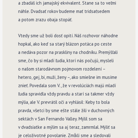
a zbadáš ich jamajský ekvivalent. Stane sa to veľmi
náhle. Dvadsať rokov budeme mať tridsaťsedem
a potom zrazu obaja stopäť.
Vtedy sme už boli dosť opití. Náš rozhovor náhodne
hopkal, ako keď sa starý blázon potáca po ceste
a nedáva pozor na praskliny na chodníku. Premýšľali
sme, čo by si mladí ľudia, ktorí nás počujú, mysleli
o našom starodávnom pojmovom rozdelení –
hetero, gej, bi, muži, ženy –, ako smiešne im musíme
znieť. Povedala som V., že v revolúciách majú mladí
ľudia spravidla vždy pravdu a starí sa takmer vždy
mýlia, ale V. prevrátil oči a vyhlásil: Keby to bola
pravda, všetci by sme ešte stále žili v duchovných
sektách v San Fernando Valley. Mýlil som sa
v dvadsiatke a mýlim sa aj teraz, zamrmlal. Mýliť sa
je celoživotné povolanie. Zmĺkli sme a sledovali