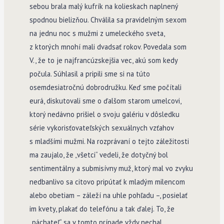
sebou brala malý kufrík na kolieskach naplnený
spodnou bielizňou. Chválila sa pravidelným sexom
na jednu noc s mužmi z umeleckého sveta,
z ktorých mnohí mali dvadsať rokov. Povedala som
V., že to je najfrancúzskejšia vec, akú som kedy
počula. Súhlasil a pripili sme si na túto
osemdesiatročnú dobrodružku. Keď sme počítali
eurá, diskutovali sme o ďalšom starom umelcovi,
ktorý nedávno prišiel o svoju galériu v dôsledku
série vykorisťovateľských sexuálnych vzťahov
s mladšími mužmi. Na rozprávaní o tejto záležitosti
ma zaujalo, že „všetci“ vedeli, že dotyčný bol
sentimentálny a submisívny muž, ktorý mal vo zvyku
nedbanlivo sa citovo pripútať k mladým milencom
alebo obetiam – záleží na uhle pohľadu –, posielať
im kvety, plakať do telefónu a tak ďalej. To, že
„páchateľ“ sa v tomto prípade vždy nechal