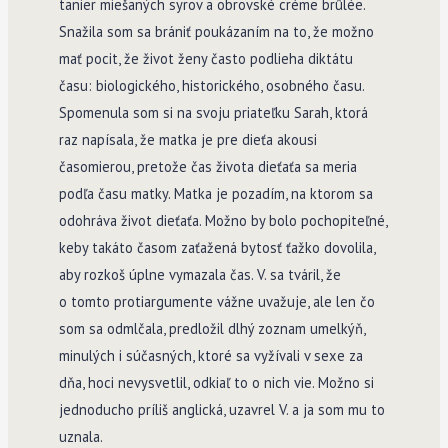
tanier miešaných syrov a obrovské crème brûlée.
Snažila som sa brániť poukázaním na to, že možno
mať pocit, že život ženy často podlieha diktátu
času: biologického, historického, osobného času.
Spomenula som si na svoju priateľku Sarah, ktorá
raz napísala, že matka je pre dieťa akousi
časomierou, pretože čas života dieťaťa sa meria
podľa času matky. Matka je pozadím, na ktorom sa
odohráva život dieťaťa. Možno by bolo pochopiteľné,
keby takáto časom zaťažená bytosť ťažko dovolila,
aby rozkoš úplne vymazala čas. V. sa tváril, že
o tomto protiargumente vážne uvažuje, ale len čo
som sa odmlčala, predložil dlhý zoznam umelkýň,
minulých i súčasných, ktoré sa vyžívali v sexe za
dňa, hoci nevysvetlil, odkiaľ to o nich vie. Možno si
jednoducho príliš anglická, uzavrel V. a ja som mu to
uznala.