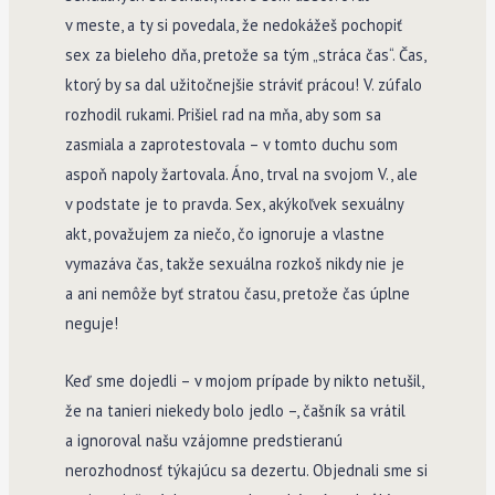
v meste, a ty si povedala, že nedokážeš pochopiť
sex za bieleho dňa, pretože sa tým „stráca čas“. Čas,
ktorý by sa dal užitočnejšie stráviť prácou! V. zúfalo
rozhodil rukami. Prišiel rad na mňa, aby som sa
zasmiala a zaprotestovala – v tomto duchu som
aspoň napoly žartovala. Áno, trval na svojom V., ale
v podstate je to pravda. Sex, akýkoľvek sexuálny
akt, považujem za niečo, čo ignoruje a vlastne
vymazáva čas, takže sexuálna rozkoš nikdy nie je
a ani nemôže byť stratou času, pretože čas úplne
neguje!
Keď sme dojedli – v mojom prípade by nikto netušil,
že na tanieri niekedy bolo jedlo –, čašník sa vrátil
a ignoroval našu vzájomne predstieranú
nerozhodnosť týkajúcu sa dezertu. Objednali sme si