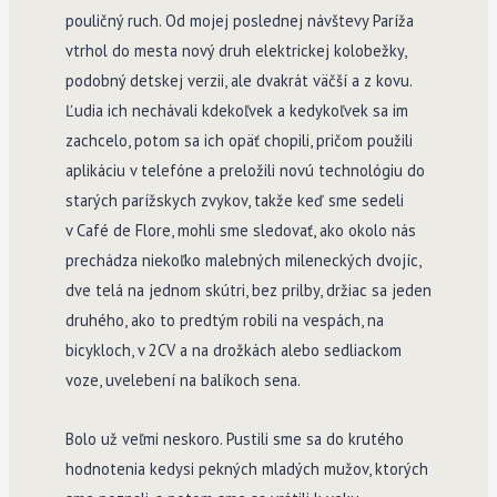
pouličný ruch. Od mojej poslednej návštevy Paríža
vtrhol do mesta nový druh elektrickej kolobežky,
podobný detskej verzii, ale dvakrát väčší a z kovu.
Ľudia ich nechávali kdekoľvek a kedykoľvek sa im
zachcelo, potom sa ich opäť chopili, pričom použili
aplikáciu v telefóne a preložili novú technológiu do
starých parížskych zvykov, takže keď sme sedeli
v Café de Flore, mohli sme sledovať, ako okolo nás
prechádza niekoľko malebných mileneckých dvojíc,
dve telá na jednom skútri, bez prilby, držiac sa jeden
druhého, ako to predtým robili na vespách, na
bicykloch, v 2CV a na drožkách alebo sedliackom
voze, uvelebení na balíkoch sena.
Bolo už veľmi neskoro. Pustili sme sa do krutého
hodnotenia kedysi pekných mladých mužov, ktorých