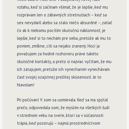
vzťahu, keď si začínam všímať, že je lepšie, keď mu
rozprávam len o zábavných stretnutiach – keď sa
sex nevydaril alebo sa stalo niečo absurdné –, zatiaľ
čo ak k niekomu pocítim skutočnú náklonnosť, je
lepšie, keď si to nechám pre seba, pretože ak mu to
poviem, zmĺkne, cíti sa nejako zranený. Hoci ja
považujem za hodné rozhovoru práve takéto
skutočné kontakty, a preto si najviac vyčítam, že mu
ich zatajujem, pretože ich vynechaním vynechávam
časť svojej ozajstnej prežitej skúsenosti. Je to
hlavolam!
Pri počúvaní V. som sa usmievala. Keď sa ma spýtal
prečo, odpovedala som, že myslím na všetkých ľudí
v strednom veku na svete, ktorí sa v súčasnosti
trápia, keď pozorujú – najmä prostredníctvom