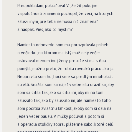
Predpokladám, pokračoval V., že žiť pokojne
v spoločnosti znamená pochopiť, že veci, na ktorých
záleží iným, pre teba nemusia nič znamenať
a naopak. Vieš, ako to myslím?
Namiesto odpovede som mu porozprávala príbeh
o večierku, na ktorom ma istý muž celý večer
oslovoval menom inej ženy, pretože si ma s ňou
pomýlil, možno preto, že robila rovnakú prácu ako ja.
Neopravila som ho, hoci sme sa predtým mnohokrát
stretli. Snažila som sa nájsť v sebe silu uraziť sa, aby
som sa cítila tak, ako sa cítia iní, aby mi na tom
záležalo tak, ako by záležalo im, ale namiesto toho
som pocítila zvláštnu ľahkosť, akoby som si dala na
jeden večer pauzu. V. mlčky počúval a potom si
z operadla stoličky zobral plátenné sako, ktoré celú