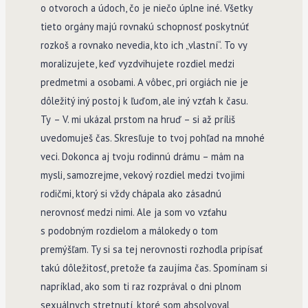
o otvoroch a údoch, čo je niečo úplne iné. Všetky
tieto orgány majú rovnakú schopnosť poskytnúť
rozkoš a rovnako nevedia, kto ich „vlastní“. To vy
moralizujete, keď vyzdvihujete rozdiel medzi
predmetmi a osobami. A vôbec, pri orgiách nie je
dôležitý iný postoj k ľuďom, ale iný vzťah k času.
Ty
– V. mi ukázal prstom na hruď – si až príliš
uvedomuješ čas. Skresľuje to tvoj pohľad na mnohé
veci. Dokonca aj tvoju rodinnú drámu – mám na
mysli, samozrejme, vekový rozdiel medzi tvojimi
rodičmi, ktorý si vždy chápala ako zásadnú
nerovnosť medzi nimi. Ale ja som vo vzťahu
s podobným rozdielom a málokedy o tom
premýšľam. Ty si sa tej nerovnosti rozhodla pripísať
takú dôležitosť, pretože ťa za­ujíma čas. Spomínam si
napríklad, ako som ti raz rozprával o dni plnom
sexuálnych stretnutí, ktoré som absolvoval