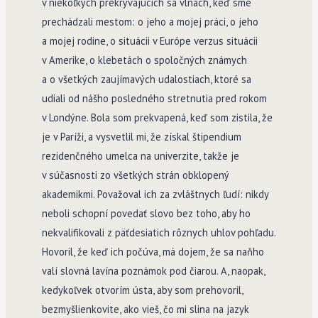
v niekoľkých prekrývajúcich sa vlnách, keď sme
prechádzali mestom: o jeho a mojej práci, o jeho
a mojej rodine, o situácii v Európe verzus situácii
v Amerike, o klebetách o spoločných známych
a o všetkých zaujímavých udalostiach, ktoré sa
udiali od nášho posledného stretnutia pred rokom
v Londýne. Bola som prekvapená, keď som zistila, že
je v Paríži, a vysvetlil mi, že získal štipendium
rezidenčného umelca na univerzite, takže je
v súčasnosti zo všetkých strán obklopený
akademikmi. Považoval ich za zvláštnych ľudí: nikdy
neboli schopní povedať slovo bez toho, aby ho
nekvalifikovali z päťdesiatich rôznych uhlov pohľadu.
Hovoril, že keď ich počúva, má dojem, že sa naňho
valí slovná lavína poznámok pod čiarou. A, naopak,
kedykoľvek otvorím ústa, aby som prehovoril,
bezmyšlienkovite, ako vieš, čo mi slina na jazyk