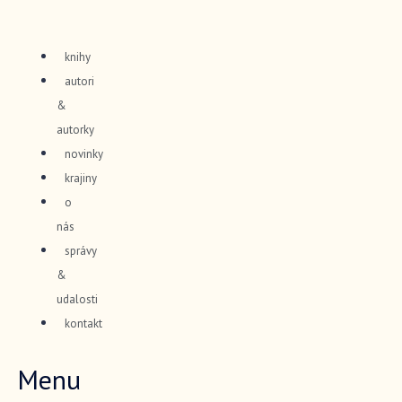
Preskočiť
na
knihy
obsah
autori
&
autorky
novinky
krajiny
o
nás
správy
&
udalosti
kontakt
Menu