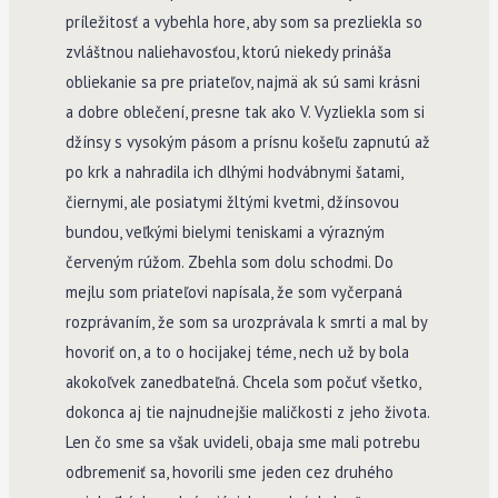
príležitosť a vybehla hore, aby som sa prezliekla so
zvláštnou naliehavosťou, ktorú niekedy prináša
obliekanie sa pre priateľov, najmä ak sú sami krásni
a dobre oblečení, presne tak ako V. Vyzliekla som si
džínsy s vysokým pásom a prísnu košeľu zapnutú až
po krk a nahradila ich dlhými hodvábnymi šatami,
čiernymi, ale posiatymi žltými kvetmi, džínsovou
bundou, veľkými bielymi teniskami a výrazným
červeným rúžom. Zbehla som dolu schodmi. Do
mejlu som priateľovi napísala, že som vyčerpaná
rozprávaním, že som sa urozprávala k smrti a mal by
hovoriť on, a to o hocijakej téme, nech už by bola
akokoľvek zanedbateľná. Chcela som počuť všetko,
dokonca aj tie najnudnejšie maličkosti z jeho života.
Len čo sme sa však uvideli, obaja sme mali potrebu
odbremeniť sa, hovorili sme jeden cez druhého