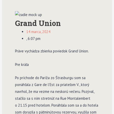
Grand Union
14 marca, 2024
,
6:07 pm
Práve vychádza zbierka poviedok Grand Union.
Pre kráľa
Po príchode do Paríža zo Štrasburgu som sa
ponáhľala z Gare de l’Est za priateľom V., ktorý
navrhol, že ma vezme na neskorú večeru. Pozýval,
stačilo sa s ním stretnúť na Rue Montalembert
o 21.15 pred hotelom. Ponáhľala som sa a do hotela
som dorazila s päťminútovou rezervou, využila som