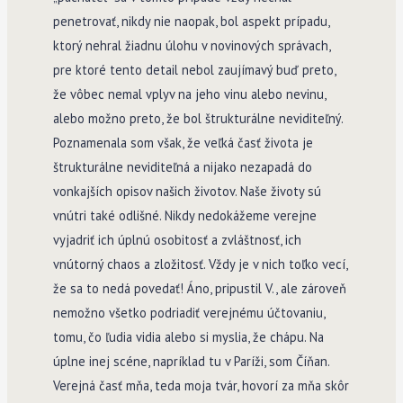
penetrovať, nikdy nie naopak, bol aspekt prípadu,
ktorý nehral žiadnu úlohu v novinových správach,
pre ktoré tento detail nebol zaujímavý buď preto,
že vôbec nemal vplyv na jeho vinu alebo nevinu,
alebo možno preto, že bol štrukturálne neviditeľný.
Poznamenala som však, že veľká časť života je
štrukturálne neviditeľná a nijako nezapadá do
vonkajších opisov našich životov. Naše životy sú
vnútri také odlišné. Nikdy nedokážeme verejne
vyjadriť ich úplnú osobitosť a zvláštnosť, ich
vnútorný chaos a zložitosť. Vždy je v nich toľko vecí,
že sa to nedá povedať! Áno, pripustil V., ale zároveň
nemožno všetko podriadiť verejnému účtovaniu,
tomu, čo ľudia vidia alebo si myslia, že chápu. Na
úplne inej scéne, napríklad tu v Paríži, som Číňan.
Verejná časť mňa, teda moja tvár, hovorí za mňa skôr