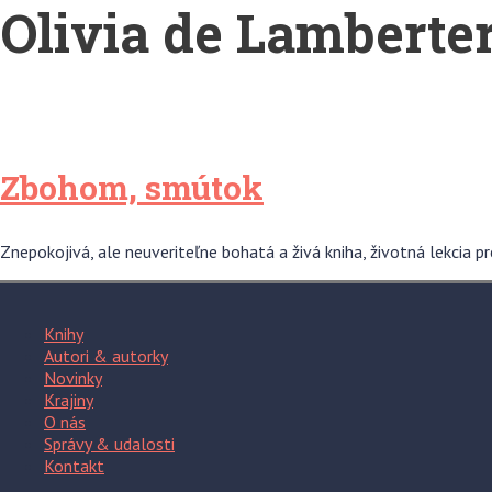
Olivia de Lamberter
Zbohom, smútok
Znepokojivá, ale neuveriteľne bohatá a živá kniha, životná lekcia p
Knihy
Autori & autorky
Novinky
Krajiny
O nás
Správy & udalosti
Kontakt