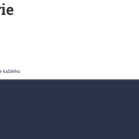
ie
re každého.