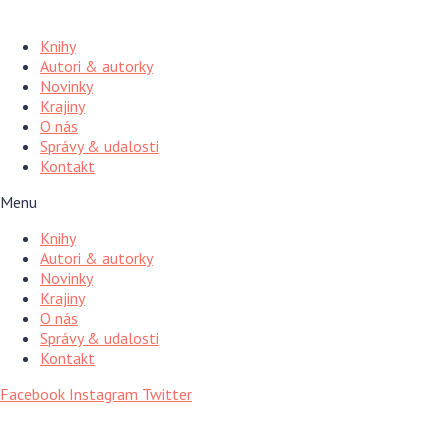
Preskočiť
na
Knihy
obsah
Autori & autorky
Novinky
Krajiny
O nás
Správy & udalosti
Kontakt
Menu
Knihy
Autori & autorky
Novinky
Krajiny
O nás
Správy & udalosti
Kontakt
Facebook
Instagram
Twitter