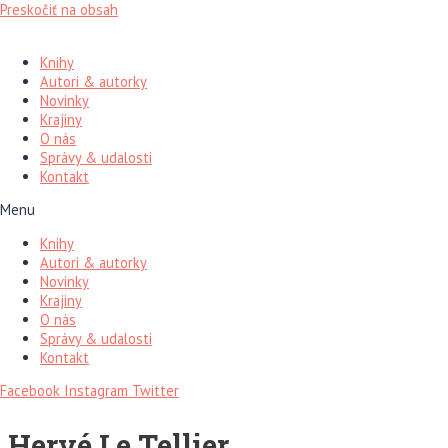
Preskočiť na obsah
Knihy
Autori & autorky
Novinky
Krajiny
O nás
Správy & udalosti
Kontakt
Menu
Knihy
Autori & autorky
Novinky
Krajiny
O nás
Správy & udalosti
Kontakt
Facebook
Instagram
Twitter
Hervé Le Tellier