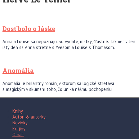
Dosť bolo o láske
Anna a Louise sa nepoznajú. Sú vydaté, matky, šťastné. Takmer v ten
istý deň sa Anna stretne s Yvesom a Louise s Thomasom.
Anomália
Anomália je brilantný román, v ktorom sa logické stretáva
s magickým v skúmaní toho, čo uniká nášmu pochopeniu.
Knihy
Autori & autorky
Novinky
Krajiny
O nás